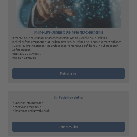
Online-Live-Seminar: Die neue NIS-2-Richtlinie
In vier Stunden zeigt unser erfahrener Referent, wie die aktuelle NIS-2-Richtlinie
rechtskonform umzusetzen ist. Zudem bietet unser Online-Live-Seminar Verantwortlichen
aus KRITIS-Organisationen eine umfassende Vorbereitung auf die neuen Cybersecurity-
Anforderungen.
ONLINE-LIVE-SEMINAR,
DAUER, 4 STUNDEN
Mehr erfahren
Ihr Fach-Newsletter
✓ aktuelle Informationen
✓ wertvolle Praxishilfen
✓ kostenlos und unverbindlich
Jetzt anmelden