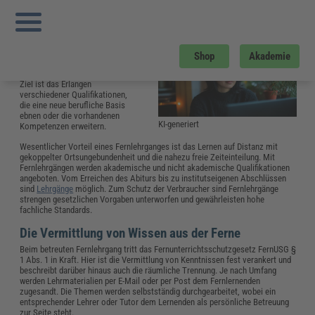
Sie sind hier:
Startseite
»
Glossar
»
F
»
Fernlehrgang
Fernlehrgang
Ein Fernlehrgang gehört zur
Shop
Akademie
Weiterbildung im Rahmen der
Erwachsenenqualifizierung.
Ziel ist das Erlangen
verschiedener Qualifikationen,
die eine neue berufliche Basis
ebnen oder die vorhandenen
KI-generiert
Kompetenzen erweitern.
Wesentlicher Vorteil eines Fernlehrganges ist das Lernen auf Distanz mit
gekoppelter Ortsungebundenheit und die nahezu freie Zeiteinteilung. Mit
Fernlehrgängen werden akademische und nicht akademische Qualifikationen
angeboten. Vom Erreichen des Abiturs bis zu institutseigenen Abschlüssen
sind
Lehrgänge
möglich. Zum Schutz der Verbraucher sind Fernlehrgänge
strengen gesetzlichen Vorgaben unterworfen und gewährleisten hohe
fachliche Standards.
Die Vermittlung von Wissen aus der Ferne
Beim betreuten Fernlehrgang tritt das Fernunterrichtsschutzgesetz FernUSG §
1 Abs. 1 in Kraft. Hier ist die Vermittlung von Kenntnissen fest verankert und
beschreibt darüber hinaus auch die räumliche Trennung. Je nach Umfang
werden Lehrmaterialien per E-Mail oder per Post dem Fernlernenden
zugesandt. Die Themen werden selbstständig durchgearbeitet, wobei ein
entsprechender Lehrer oder Tutor dem Lernenden als persönliche Betreuung
zur Seite steht.