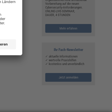
Vorbereitung auf die neuen
Cybersecurity-Anforderungen.
ONLINE-LIVE-SEMINAR,
DAUER, 4 STUNDEN
Mehr erfahren
Ihr Fach-Newsletter
✓ aktuelle Informationen
✓ wertvolle Praxishilfen
✓ kostenlos und unverbindlich
Jetzt anmelden