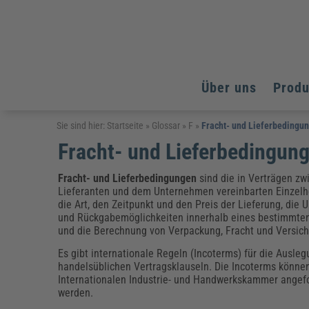
Über uns
Prod
Arbeitsschutz
Arbeitsschutz
Arbeitsschutz
Sie sind hier:
Startseite
»
Glossar
»
F
»
Fracht- und Lieferbedingu
Fracht- und Lieferbedingun
Fachpublikationen & Arbeitshilfen
Bildung und Erziehung
Bildung und Erziehung
Weiterbildungen (AKADEMIE HERKERT)
Arbeitssicherheit & Gesundheitsschutz
Assistenz & Office-Management
Baurecht & Architektenrecht
Fracht- und Lieferbedingungen
sind die in Verträgen z
Energie und Umwelt
Energie und Umwelt
Lieferanten und dem Unternehmen vereinbarten Einzelh
Arbeitsschutz & Brandschutz
Bau, Immobilien & Gebäudemanagement
Bildung und Erziehung
Brandschutz
Energieoptimiertes & klimaneutrales Bauen
die Art, den Zeitpunkt und den Preis der Lieferung, die 
Kommunales
Kommunales
Fachpublikationen & Arbeitshilfen
und Rückgabemöglichkeiten innerhalb eines bestimmte
und die Berechnung von Verpackung, Fracht und Versic
Nachhaltiges Planen
Reisekosten und Finanzen
Reisekosten und Finanzen
Kinderschutz, Jugendhilfe & Inklusion
Datenschutz & IT-Recht
Elektrosicherheit
Es gibt internationale Regeln (Incoterms) für die Ausleg
Datenschutz & IT-Sicherheit
Elektrosicherheit & Elektrotechnik
Energie und Umwelt
handelsüblichen Vertragsklauseln. Die Incoterms können
Internationalen Industrie- und Handwerkskammer angef
Fachpublikationen & Arbeitshilfen
werden.
Weiterbildungen (AKADEMIE HERKERT)