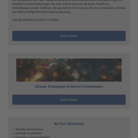
erhebliche Herausforderungen: Der hohe Arbeitsaufwand, die große Anzahl von
Anmeldungen und der Zeitdruck, die gesetzliche Frist von zwei Wochen einzuhalten, erhöhen
die Fehleranfälligkeit bei der Datenverarbeitung.
ONLINE-SEMINAR, DAUER 3 STUNDEN
Mehr erfahren
Inhouse Schulungen im Bereich Kommunales
Mehr erfahren
Ihr Fach-Newsletter
✓ aktuelle Informationen
✓ wertvolle Praxishilfen
✓ kostenlos und unverbindlich