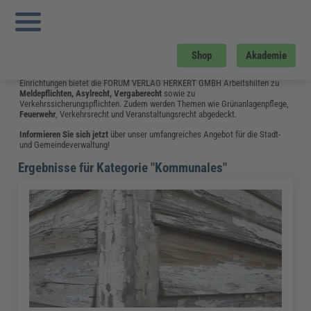
Sie sind hier:
Startseite
»
Glossar
»
Kommunales
»
Seite 2
Kommunales
Die Fachbeiträge aus dem Bereich Kommunales unterstützen Fach- und
Shop
Akademie
Führungskräfte der öffentlichen Verwaltung bei vielfältigen Aufgaben: Für
Mitarbeiter und Mandatsträger im Rathaus, Bauhof oder in öffentlichen
Einrichtungen bietet die FORUM VERLAG HERKERT GMBH Arbeitshilfen zu
Meldepflichten, Asylrecht, Vergaberecht
sowie zu
Verkehrssicherungspflichten. Zudem werden Themen wie Grünanlagenpflege,
Feuerwehr
, Verkehrsrecht und Veranstaltungsrecht abgedeckt.
Informieren Sie sich jetzt
über unser umfangreiches Angebot für die Stadt-
und Gemeindeverwaltung!
Ergebnisse für Kategorie "Kommunales"