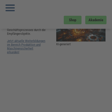
Sie sind hier:
Startseite
»
Glossar
»
P
»
Prozesstreiber
Prozesstreiber
Prozesstreiber sind eine
Shop
Akademie
Maßgröße für die
Inanspruchnahme eines
Geschäftsprozesses durch die
Empfängerobjekte.
Jetzt aktuelle Weiterbildungen
KI-generiert
im Bereich Produktion und
Maschinensicherheit
erkunden!