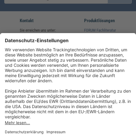
Kontakt
Produktlösungen
Sie erreichen uns unter:
FORUM Fachliteratur
AKADEMIE HERKERT
(08233) 38 11 23
Unsere Marken
service@forum-verlag.com
Mo-Do 07:30 - 17:00 Uhr
Fr 07:30 - 15:00 Uhr
Folgen Sie uns
Impressum
Datenschutz