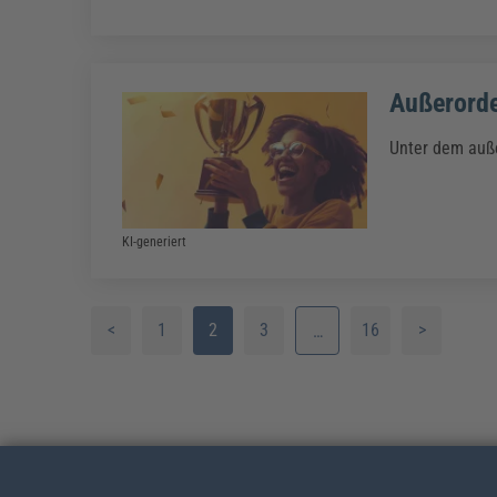
Außerorde
Unter dem auße
KI-generiert
<
1
2
3
16
>
…
4
5
6