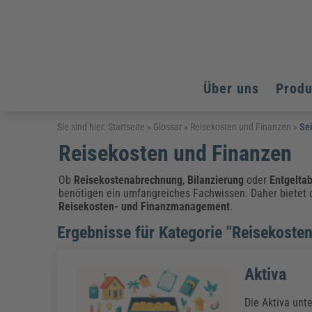
Über uns
Prod
Arbeitsschutz
Arbeitsschutz
Arbeitsschutz
Sie sind hier:
Startseite
»
Glossar
»
Reisekosten und Finanzen
»
Sei
Reisekosten und Finanzen
Fachpublikationen & Arbeitshilfen
Bildung und Erziehung
Bildung und Erziehung
Weiterbildungen (AKADEMIE HERKERT)
Arbeitssicherheit & Gesundheitsschutz
Assistenz & Office-Management
Baurecht & Architektenrecht
Ob
Reisekostenabrechnung
,
Bilanzierung
oder
Entgelta
Energie und Umwelt
Energie und Umwelt
benötigen ein umfangreiches Fachwissen. Daher bietet d
Arbeitsschutz & Brandschutz
Bau, Immobilien & Gebäudemanagement
Bildung und Erziehung
Brandschutz
Energieoptimiertes & klimaneutrales Bauen
Reisekosten- und Finanzmanagement
.
Kommunales
Kommunales
Fachpublikationen & Arbeitshilfen
Ergebnisse für Kategorie "Reisekoste
Nachhaltiges Planen
Reisekosten und Finanzen
Reisekosten und Finanzen
Kinderschutz, Jugendhilfe & Inklusion
Datenschutz & IT-Recht
Elektrosicherheit
Datenschutz & IT-Sicherheit
Elektrosicherheit & Elektrotechnik
Energie und Umwelt
Aktiva
Fachpublikationen & Arbeitshilfen
Die Aktiva unt
Weiterbildungen (AKADEMIE HERKERT)