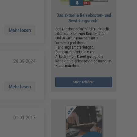
ualitätsmanagement, Hygiene & Arbeitsschutz
Personalmanagement
Das aktuelle Reisekosten- und
hpublikationen & Arbeitshilfen
Bewirtungsrecht
iterbildungen (AKADEMIE HERKERT)
Das Praxishandbuch liefert aktuelle
Mehr lesen
ausmeister & Haustechnik
Informationen zum Reisekosten-
und Bewirtungsrecht. Hinzu
kommen praktische
ergaberecht
Handlungsempfehlungen,
Berechnungsbeispiele und
Arbeitshilfen. Damit gelingt die
20.09.2024
korrekte Reisekostenabrechnung im
Handumdrehen.
Mehr erfahren
Mehr lesen
01.01.2017