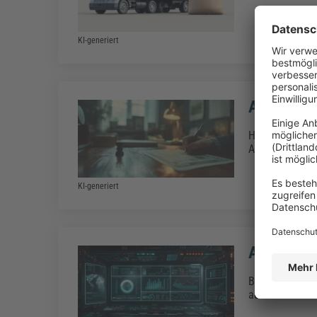
KI-generiert
Anzahlung
Hat der Käufer
Anzahlung durc
KI-generiert
Arithmeti
Bei der Berech
addiert und dur