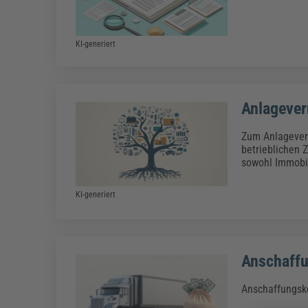
KI-generiert
Anlageve
Zum Anlageverm
betrieblichen 
sowohl Immobil
KI-generiert
Anschaffu
Anschaffungsko