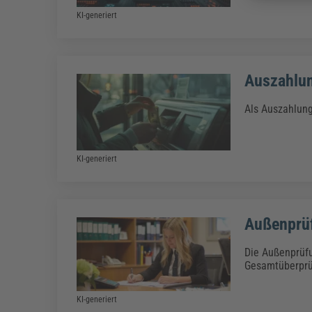
KI-generiert
Auszahlu
Als Auszahlung
KI-generiert
Außenprü
Die Außenprüf
Gesamtüberprüf
KI-generiert