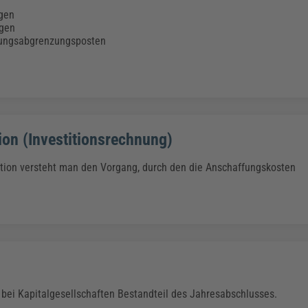
Klimaanpassung
Qualitätsmanagement
Praxismanagement, Abrechnung & Therapie
Q
gen
Künstliche Intelligenz
gen
nungsabgrenzungsposten
Weiterbildungen (AKADEMIE HERKERT)
Fac
We
Feuerwehr
H
Kommunales
Zoll und Export
Recht, Sicherheit & Ordnung
V
Fachpublikationen & Arbeitshilfen
Weiterbildungen (AKADEMIE HERKERT)
ion (Investitionsrechnung)
Zollverfahren & Zollvorschriften
tion versteht man den Vorgang, durch den die Anschaffungskosten
 bei Kapitalgesellschaften Bestandteil des Jahresabschlusses.