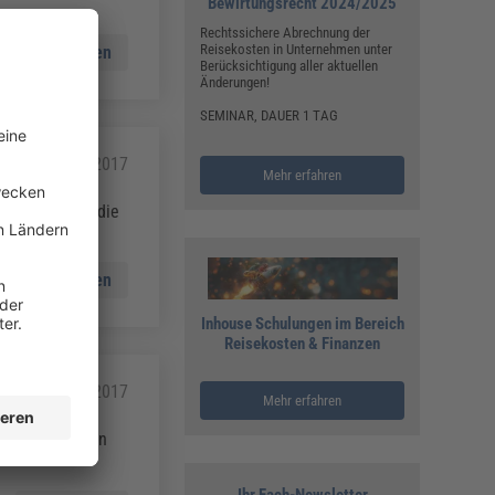
Bewirtungsrecht 2024/2025
Rechtssichere Abrechnung der
Reisekosten in Unternehmen unter
Mehr lesen
Berücksichtigung aller aktuellen
Änderungen!
SEMINAR, DAUER 1 TAG
01.01.2017
Mehr erfahren
stet, so kann die
Mehr lesen
Inhouse Schulungen im Bereich
Reisekosten & Finanzen
01.01.2017
Mehr erfahren
iligen Perioden
Ihr Fach-Newsletter