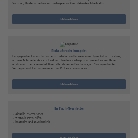
Vorlagen, Musterschreiben und -verträge erleichtern dabei den Arbeitsalltag.
Mehr erfahren
Einkaufsrecht kompakt
Um gegenüber Lieferanten sicher aufzutreten und Interessen erfolgreich durchzusetzen,
müssen Mitarbeitende im Einkauf verschiedene Vertragstypen genau kennen. Unser
erfahrener Experte vermittelt Ihnen alle relevanten Kenntnisse, um Störungen bei der
Vertragsabwicklung zu vermeiden und Risiken zu minimieren.
Mehr erfahren
Ihr Fach-Newsletter
✓ aktuelle Informationen
✓ wertvolle Praxishilfen
✓ kostenlos und unverbindlich
Jetzt anmelden