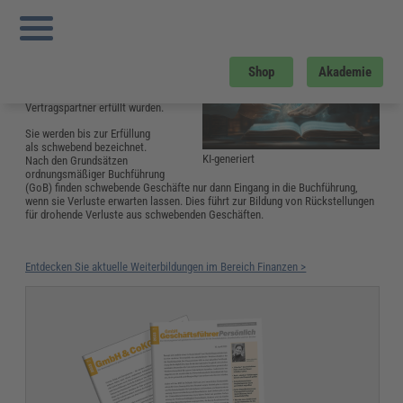
Sie sind hier:
Startseite
»
Glossar
»
S
»
Schwebendes Geschäft
Schwebendes Geschäft
Schwebende Geschäfte sind
Shop
Akademie
gegenseitige Verträge, die
noch von keinem
Vertragspartner erfüllt wurden.
Sie werden bis zur Erfüllung
als schwebend bezeichnet.
KI-generiert
Nach den Grundsätzen
ordnungsmäßiger Buchführung
(GoB) finden schwebende Geschäfte nur dann Eingang in die Buchführung,
wenn sie Verluste erwarten lassen. Dies führt zur Bildung von Rückstellungen
für drohende Verluste aus schwebenden Geschäften.
Entdecken Sie aktuelle Weiterbildungen im Bereich Finanzen >