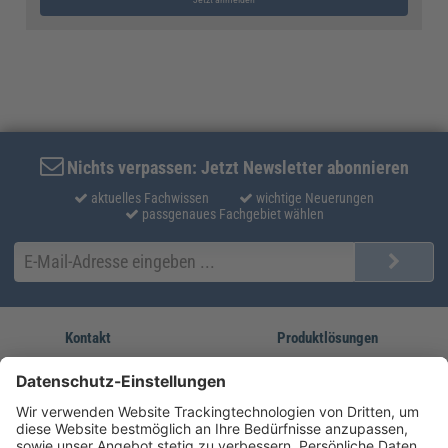
Nichts verpassen: Jetzt Newsletter abonnieren
aktuelles Fachwissen
wichtige Neuerungen
passgenaues Fachgebiet wählen
Kontakt
Produktlösungen
Sie erreichen uns unter:
FORUM Fachliteratur
AKADEMIE HERKERT
(08233) 38 11 23
Unsere Marken
service@forum-verlag.com