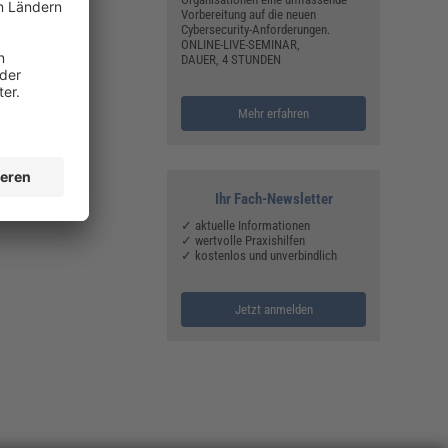
Vorbereitung auf die neuen
Cybersecurity-Anforderungen.
ONLINE-LIVE-SEMINAR,
DAUER, 4 STUNDEN
Mehr erfahren
Ihr Fach-Newsletter
✓ aktuelle Informationen
✓ wertvolle Praxishilfen
✓ kostenlos und unverbindlich
Jetzt anmelden