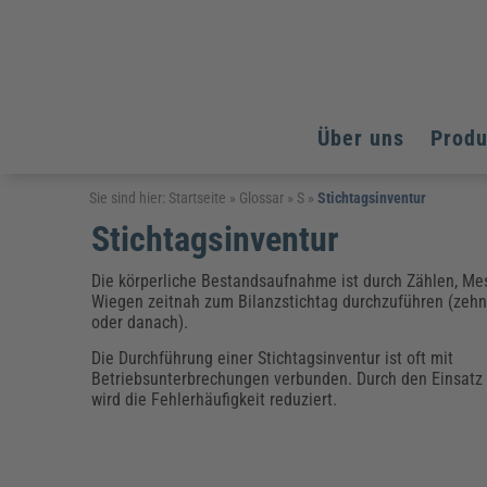
Über uns
Prod
Arbeitsschutz
Arbeitsschutz
Arbeitsschutz
Sie sind hier:
Startseite
»
Glossar
»
S
»
Stichtagsinventur
Stichtagsinventur
Fachpublikationen & Arbeitshilfen
Bildung und Erziehung
Bildung und Erziehung
Weiterbildungen (AKADEMIE HERKERT)
Arbeitssicherheit & Gesundheitsschutz
Assistenz & Office-Management
Baurecht & Architektenrecht
Die körperliche Bestandsaufnahme ist durch Zählen, Me
Energie und Umwelt
Energie und Umwelt
Wiegen zeitnah zum Bilanzstichtag durchzuführen (zehn
Arbeitsschutz & Brandschutz
Bau, Immobilien & Gebäudemanagement
Bildung und Erziehung
Brandschutz
Energieoptimiertes & klimaneutrales Bauen
oder danach).
Kommunales
Kommunales
Fachpublikationen & Arbeitshilfen
Die Durchführung einer Stichtagsinventur ist oft mit
Nachhaltiges Planen
Reisekosten und Finanzen
Reisekosten und Finanzen
Betriebsunterbrechungen verbunden. Durch den Einsatz
Kinderschutz, Jugendhilfe & Inklusion
Datenschutz & IT-Recht
Elektrosicherheit
wird die Fehlerhäufigkeit reduziert.
Datenschutz & IT-Sicherheit
Elektrosicherheit & Elektrotechnik
Energie und Umwelt
Fachpublikationen & Arbeitshilfen
Weiterbildungen (AKADEMIE HERKERT)