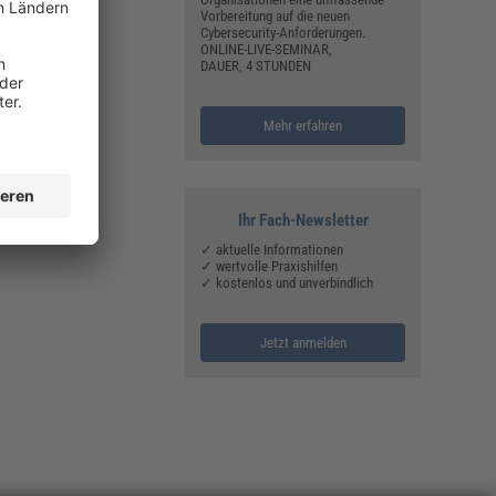
Vorbereitung auf die neuen
Cybersecurity-Anforderungen.
ONLINE-LIVE-SEMINAR,
DAUER, 4 STUNDEN
Mehr erfahren
Ihr Fach-Newsletter
✓ aktuelle Informationen
✓ wertvolle Praxishilfen
✓ kostenlos und unverbindlich
Jetzt anmelden