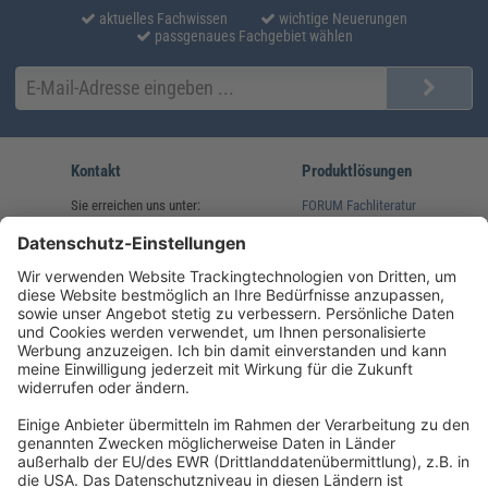
aktuelles Fachwissen
wichtige Neuerungen
passgenaues Fachgebiet wählen
Kontakt
Produktlösungen
Sie erreichen uns unter:
FORUM Fachliteratur
AKADEMIE HERKERT
(08233) 38 11 23
Unsere Marken
service@forum-verlag.com
Mo-Do 07:30 - 17:00 Uhr
Fr 07:30 - 15:00 Uhr
Folgen Sie uns