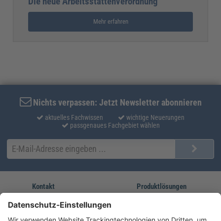
Die neue Arbeitsstättenverordnung
Mehr erfahren
Nichts verpassen: Jetzt Newsletter abonnieren
aktuelles Fachwissen
wichtige Neuerungen
passgenaues Fachgebiet wählen
Kontakt
Produktlösungen
Sie erreichen uns unter:
FORUM Fachliteratur
AKADEMIE HERKERT
(08233) 38 11 23