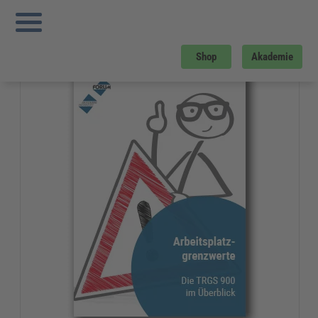
Sie sind hier:
Startseite
»
Gratis-Downloads
»
Arbeitsschutz
»
Arbeitsplatzgrenzwerte nach TRGS 900
Gratis-Download
Shop
Akademie