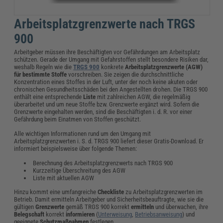
Arbeitsplatzgrenzwerte nach TRGS
900
Arbeitgeber müssen ihre Beschäftigten vor Gefährdungen am Arbeitsplatz
schützen. Gerade der Umgang mit Gefahrstoffen stellt besondere Risiken dar,
weshalb Regeln wie die
TRGS 900
konkrete
Arbeitsplatzgrenzwerte (AGW)
für bestimmte Stoffe
vorschreiben. Sie zeigen die durchschnittliche
Konzentration eines Stoffes in der Luft, unter der noch keine akuten oder
chronischen Gesundheitsschäden bei den Angestellten drohen. Die TRGS 900
enthält eine entsprechende
Liste
mit zahlreichen AGW, die regelmäßig
überarbeitet und um neue Stoffe bzw. Grenzwerte ergänzt wird. Sofern die
Grenzwerte eingehalten werden, sind die Beschäftigten i. d. R. vor einer
Gefährdung beim Einatmen von Stoffen geschützt.
Alle wichtigen Informationen rund um den Umgang mit
Arbeitsplatzgrenzwerten i. S. d. TRGS 900 liefert dieser Gratis-Download. Er
informiert beispielsweise über folgende Themen:
Berechnung des Arbeitsplatzgrenzwerts nach TRGS 900
Kurzzeitige Überschreitung des AGW
Liste mit aktuellen AGW
Hinzu kommt eine umfangreiche
Checkliste
zu Arbeitsplatzgrenzwerten im
Betrieb. Damit ermitteln Arbeitgeber und Sicherheitsbeauftragte, wie sie die
gültigen
Grenzwerte
gemäß TRGS 900 korrekt
ermitteln
und überwachen, ihre
Belegschaft
korrekt
informieren
(
Unterweisung
,
Betriebsanweisung
) und
geeignete
Schutzmaßnahmen
festlegen.