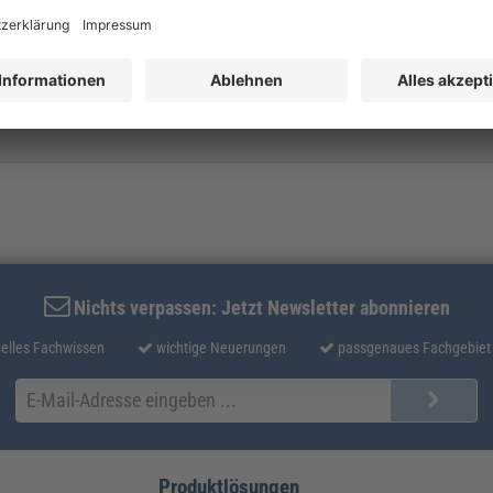
l halten.
trieb
Nichts verpassen: Jetzt Newsletter abonnieren
elles Fachwissen
wichtige Neuerungen
passgenaues Fachgebiet
Produktlösungen