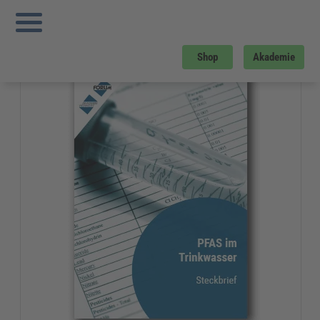
Sie sind hier:
Startseite
»
Gratis-Downloads
»
Arbeitsschutz
»
PFAS im
Trinkwasser
Gratis-Download
Shop
Akademie