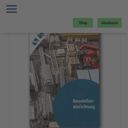
Sie sind hier:
Startseite
»
Gratis-Downloads
»
Bau und Gebäudemanagement
»
Checkliste Baustelleneinrichtung
Gratis-Download
Shop
Akademie