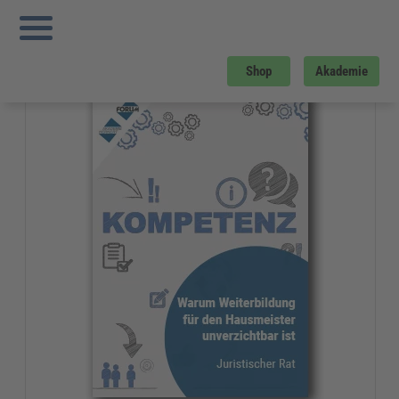
Sie sind hier:
Startseite
»
Gratis-Downloads
»
Bau und Gebäudemanagement
»
Weiterbildung für Hausmeister
Gratis-Download
Shop
Akademie