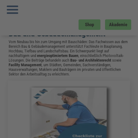
Sie sind hier:
Startseite
»
Gratis-Downloads
»
Bau und Gebäudemanagement
»
Zukunftssichere Heiztechnik Waermepumpen
»
Seite 3
Gratis-Download
Shop
Akademie
Bau und Gebäudemanagement
Vom Neubau bis hin zum Umgang mit Bauschäden: Das Fachwissen aus dem
Bereich Bau & Gebäudemanagement unterstützt Fachleute in Bauplanung,
Hochbau, Tiefbau und Landschaftsbau. Ein Schwerpunkt liegt auf
nachhaltigem und
energieoptimiertem Bauen
, einschließlich Photovoltaik-
Lösungen. Die Beiträge behandeln auch
Bau- und Architektenrecht
sowie
Facility Management
, um Städten, Gemeinden, Sachverständigen,
Hausverwaltungen, Maklern und Bauträgern im privaten und öffentlichen
Sektor den Arbeitsalltag zu erleichtern.