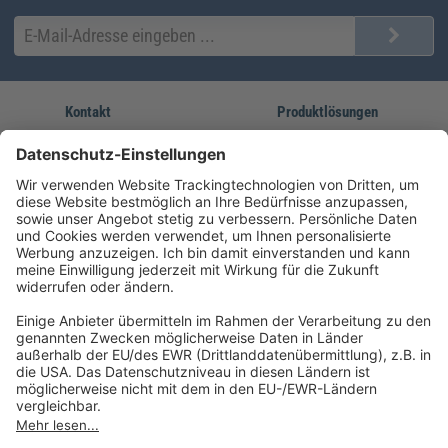
Kontakt
Produktlösungen
Sie erreichen uns unter:
FORUM Fachliteratur
AKADEMIE HERKERT
(08233) 38 11 23
Unsere Marken
service@forum-verlag.com
Mo-Do 07:30 - 17:00 Uhr
Fr 07:30 - 15:00 Uhr
Folgen Sie uns
Impressum