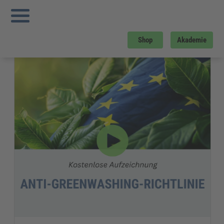
Sie sind hier:
Startseite
»
Gratis-Downloads
»
Energie und Umwelt
»
Aufzeichnung Anti-Greenwashing-Richtlinie
Gratis-Download
Shop
Akademie