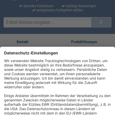
aktuelles Fachwissen
wichtige Neuerungen
passgenaues Fachgebiet wählen
Kontakt
Produktlösungen
Sie erreichen uns unter:
FORUM Fachliteratur
AKADEMIE HERKERT
(08233) 38 11 23
Unsere Marken
service@forum-verlag.com
Mo-Do 07:30 - 17:00 Uhr
Fr 07:30 - 15:00 Uhr
Folgen Sie uns