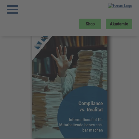
Sie sind hier:
Startseite
»
Gratis-Downloads
»
Führung und Management
»
Compliance vs. Realität
Gratis-Download
Shop
Akademie