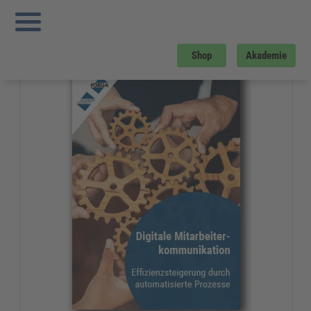
Sie sind hier:
Startseite
»
Gratis-Downloads
»
Führung und Management
»
Digitale Mitarbeiterkommunikation
Gratis-Download
Shop
Akademie