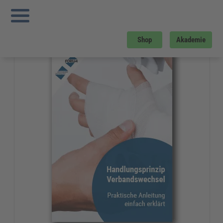
Sie sind hier:
Startseite
»
Gratis-Downloads
»
Gesundheitswesen und Pflege
»
Handlungsprinzip Verbandswechsel
Gratis-Download
Shop
Akademie