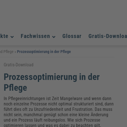
ukte
Fachwissen
Glossar
Gratis-Downlo
Assistenz und Office-Management
Assistenz und Office-Management
Assistenz und Office-Management
d Pflege
»
Prozessoptimierung in der Pflege
Weiterbildungen (AKADEMIE HERKERT)
Fac
Datenschutz und IT-Sicherheit
Datenschutz und IT-Sicherheit
Gratis-Download
We
Aushangpflichtige Gesetze & Vorschriften
Bauausführung
Be
B
Prozessoptimierung in der
Führung und Management
Führung und Management
Gefahrstoffe & REACH
Datenschutz und IT-Sicherheit
Chemikalen & Gefahrstoffe
Immobilienwirtschaft
E
L
Pflege
Künstliche Intelligenz
Künstliche Intelligenz
Fachpublikationen & Arbeitshilfen
Fac
Weiterbildungen (AKADEMIE HERKERT)
We
In Pflegeeinrichtungen ist Zeit Mangelware und wenn dann
Zoll und Export
Zoll und Export
Leitung, Organisation & Dokumentation
Organisation & Dokumentation
U
noch einzelne Prozesse nicht optimal strukturiert sind, dann
Führung und Management
führt dies oft zu Unzufriedenheit und Frustration. Das muss
nicht sein, manchmal genügt schon eine kleine Änderung
Fachpublikationen & Arbeitshilfen
Fac
und ein Prozess läuft reibungslos. Wie sich Prozesse
Weiterbildungen (AKADEMIE HERKERT)
We
optimieren lassen und was es dabei zu beachten gilt,