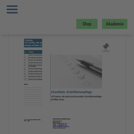
Sie sind hier:
Startseite
»
Gratis-Downloads
»
Kommunales
»
Checkliste
Grünflächenpflege
Gratis-Download
Shop
Akademie