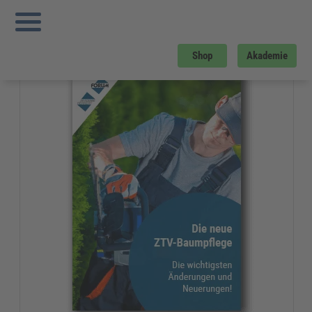
Sie sind hier:
Startseite
»
Gratis-Downloads
»
Kommunales
»
Die neue ZTV-
Baumpflege
Gratis-Download
Shop
Akademie