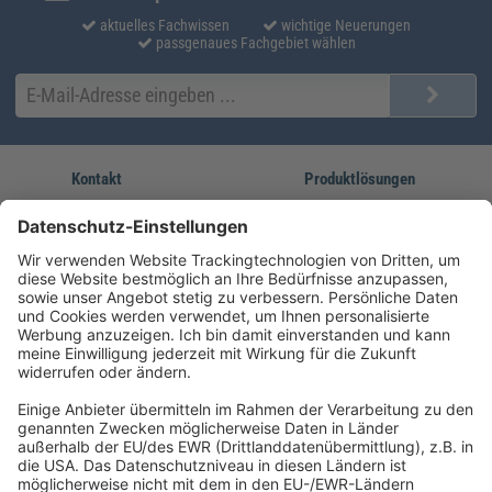
aktuelles Fachwissen
wichtige Neuerungen
passgenaues Fachgebiet wählen
Kontakt
Produktlösungen
Sie erreichen uns unter:
FORUM Fachliteratur
AKADEMIE HERKERT
(08233) 38 11 23
Unsere Marken
service@forum-verlag.com
Mo-Do 07:30 - 17:00 Uhr
Fr 07:30 - 15:00 Uhr
Folgen Sie uns