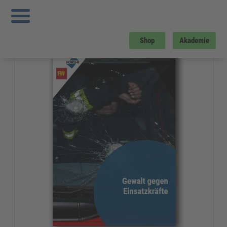
Sie sind hier:
Startseite
»
Gratis-Downloads
»
Kommunales
»
Gewalt gegen
Einsatzkräfte
Gratis-Download
Shop
Akademie