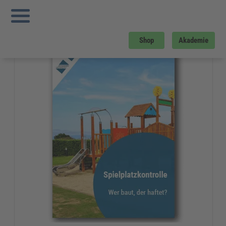
Sie sind hier:
Startseite
»
Gratis-Downloads
»
Kommunales
»
Spielplatzkontrolle
Gratis-Download
Shop
Akademie