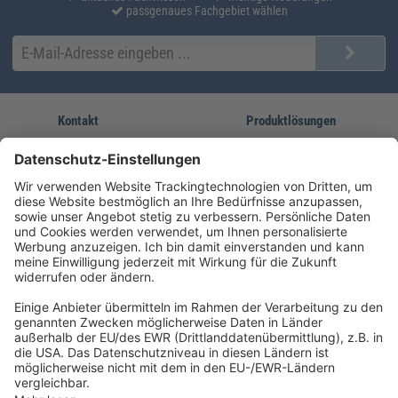
passgenaues Fachgebiet wählen
Kontakt
Produktlösungen
Sie erreichen uns unter:
FORUM Fachliteratur
AKADEMIE HERKERT
(08233) 38 11 23
Unsere Marken
service@forum-verlag.com
Mo-Do 07:30 - 17:00 Uhr
Fr 07:30 - 15:00 Uhr
Folgen Sie uns
Impressum