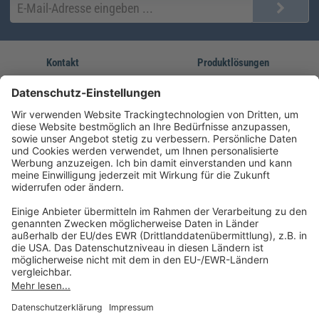
Kontakt
Produktlösungen
Sie erreichen uns unter:
FORUM Fachliteratur
AKADEMIE HERKERT
(08233) 38 11 23
Unsere Marken
service@forum-verlag.com
Mo-Do 07:30 - 17:00 Uhr
Fr 07:30 - 15:00 Uhr
Folgen Sie uns
Impressum
Datenschutz