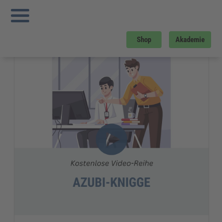
Sie sind hier:
Startseite
»
Gratis-Downloads
»
Personalmanagement
»
Azubi-
Knigge Video-Clips
Gratis-Download
Shop
Akademie