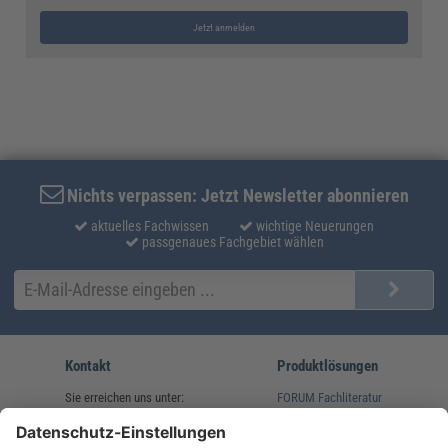
Jetzt anmelden
Nichts verpassen: Jetzt Newsletter abonnieren
aktuelles Fachwissen
wichtige Neuerungen
passgenaues Fachgebiet wählen
Kontakt
Produktlösungen
Sie erreichen uns unter:
FORUM Fachliteratur
AKADEMIE HERKERT
(08233) 38 11 23