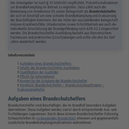
Der Arbeitgeber ist nach § 10 ArbSchG verpflichtet, Präventivmaßnahmen
zur Brandbekämpfung im Betrieb zu ergreifen. Dazu zählt auch die
Benennung von mindestens 5% seiner Belegschaft als
Brandschutzhelfer
,
die sich im Ernstfall um eine schnelle Brandbekämpfung und Evakuierung
der Beschäftigten kümmern. Bei der Höhe der auszubildenden Belegschaft
müssen Krankheitsfälle, Urlaubszeiten sowie Schichtbetrieb wie auch die
individuelle Einschätzung der Brandgefährdung nach ASR A2.2 eingerichtet
werden. Die Brandschutzhelfer-Ausbildung besteht aus theoretischem
Fachwissen und praktischen (Lösch)übungen und sollte alle drei bis fünf
Jahre wiederholt werden.
Inhaltsverzeichnis
Aufgaben eines Brandschutzhelfers
Inhalte der Brandschutzhelfer-Ausbildung
Qualifikation der Ausbilder
Pflicht für Unternehmen
Kosten für die Schulung der Brandschutzhelfer
Vergleich: Brandschutzhelfer – Brandschutzbeauftragter –
Evakuierungshelfer
Aufgaben eines Brandschutzhelfers
Brandschutzhelfer sind Beschäftigte, die im Brandfall besondere Aufgaben
übernehmen. Diese Aufgaben werden zuerst durch entsprechende Aus- und
Fortbildungen zugewiesen. Durch diese können Brandschutzhelfer frühzeitig
Schwachstellen im
vorbeugenden Brandschutz
erkennen und gegebenenfalls
zusätzliche Brandbekämpfungsmaßnahmen wahrnehmen.