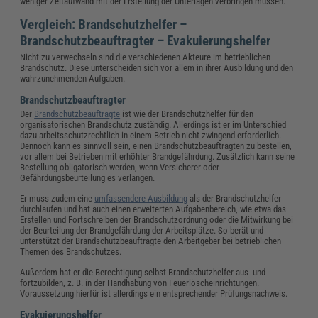
weniger Zeitaufwand mit der Erstellung der Unterlagen verbringen müssen.
Vergleich: Brandschutzhelfer –
Brandschutzbeauftragter – Evakuierungshelfer
Nicht zu verwechseln sind die verschiedenen Akteure im betrieblichen
Brandschutz. Diese unterscheiden sich vor allem in ihrer Ausbildung und den
wahrzunehmenden Aufgaben.
Brandschutzbeauftragter
Der
Brandschutzbeauftragte
ist wie der Brandschutzhelfer für den
organisatorischen Brandschutz zuständig. Allerdings ist er im Unterschied
dazu arbeitsschutzrechtlich in einem Betrieb nicht zwingend erforderlich.
Dennoch kann es sinnvoll sein, einen Brandschutzbeauftragten zu bestellen,
vor allem bei Betrieben mit erhöhter Brandgefährdung. Zusätzlich kann seine
Bestellung obligatorisch werden, wenn Versicherer oder
Gefährdungsbeurteilung es verlangen.
Er muss zudem eine
umfassendere Ausbildung
als der Brandschutzhelfer
durchlaufen und hat auch einen erweiterten Aufgabenbereich, wie etwa das
Erstellen und Fortschreiben der Brandschutzordnung oder die Mitwirkung bei
der Beurteilung der Brandgefährdung der Arbeitsplätze. So berät und
unterstützt der Brandschutzbeauftragte den Arbeitgeber bei betrieblichen
Themen des Brandschutzes.
Außerdem hat er die Berechtigung selbst Brandschutzhelfer aus- und
fortzubilden, z. B. in der Handhabung von Feuerlöscheinrichtungen.
Voraussetzung hierfür ist allerdings ein entsprechender Prüfungsnachweis.
Evakuierungshelfer