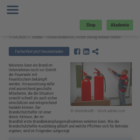
Sie sind hier:
Startseite
»
Fachwissen
»
Arbeitsschutz
»
Brandschutzhelfer –
Ausbildung, Aufgaben und Pflichten für Betriebe
Brandschutzhelfer – Ausbildung,
Shop
Akademie
Aufgaben und Pflichten für Betriebe
17.04.2020 | T. Reddel – Online-Redaktion, Forum Verlag Herkert GmbH
Fachartikel jetzt herunterladen
Meistens kann ein Brand im
Unternehmen noch vor Eintritt
der Feuerwehr mit
Feuerlöschern bekämpft
werden. Voraussetzung dafür
sind ausreichend geschulte
Mitarbeiter, die die Situation
sowohl schnell als auch sicher
einschätzen und entsprechend
handeln können. Der
© silentalex88 – stock.adobe.com
Brandschutzhelfer ist einer
dieser Akteure, der im
Brandfall erste Brandbekämpfungsmaßnahmen einleiten kann. Wie die
Brandschutzhelfer-Ausbildung abläuft und welche Pflichten sich für Betriebe
ergeben, wird im Folgenden aufgezeigt.