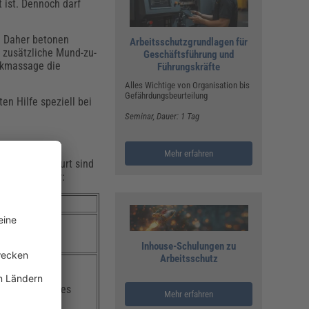
t ist. Dennoch darf
. Daher betonen
Arbeitsschutzgrundlagen für
 zusätzliche Mund-zu-
Geschäftsführung und
ckmassage die
Führungskräfte
Alles Wichtige von Organisation bis
Gefährdungsbeurteilung
en Hilfe speziell bei
Seminar
, Dauer: 1 Tag
Mehr erfahren
men ihrer Geburt sind
i Kindern vor:
Inhouse-Schulungen zu
Arbeitsschutz
 hämodynamisches
Mehr erfahren