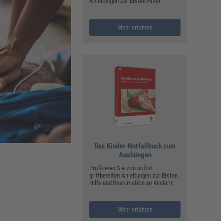
ualitätsmanagement, Hygiene & Arbeitsschutz
Anleitungen zur Ersten Hilfe!
Personalmanagement
Mehr erfahren
hpublikationen & Arbeitshilfen
iterbildungen (AKADEMIE HERKERT)
ausmeister & Haustechnik
ergaberecht
Das Kinder-Notfallbuch zum
Aushängen
Profitieren Sie von sofort
griffbereiten Anleitungen zur Ersten
Hilfe und Reanimation an Kindern!
Mehr erfahren