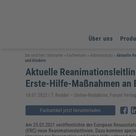
Über uns
Prod
Arbeitsschutz
Arbeitsschutz
Arbeitsschutz
Sie sind hier:
Startseite
»
Fachwissen
»
Arbeitsschutz
»
Aktuelle R
und Kindern
Fachpublikationen & Arbeitshilfen
Bildung und Erziehung
Bildung und Erziehung
Aktuelle Reanimationsleitlin
Weiterbildungen (AKADEMIE HERKERT)
Arbeitssicherheit & Gesundheitsschutz
Assistenz & Office-Management
Baurecht & Architektenrecht
Energie und Umwelt
Energie und Umwelt
Erste-Hilfe-Maßnahmen an 
Arbeitsschutz & Brandschutz
Bau, Immobilien & Gebäudemanagement
Bildung und Erziehung
Brandschutz
Energieoptimiertes & klimaneutrales Bauen
Kommunales
Kommunales
Fachpublikationen & Arbeitshilfen
18.01.2022 | T. Reddel – Online-Redaktion, Forum Verl
Nachhaltiges Planen
Reisekosten und Finanzen
Reisekosten und Finanzen
Kinderschutz, Jugendhilfe & Inklusion
Datenschutz & IT-Recht
Elektrosicherheit
Fachartikel jetzt herunterladen
Datenschutz & IT-Sicherheit
Elektrosicherheit & Elektrotechnik
Energie und Umwelt
Am 25.03.2021 veröffentlichte der European Resuscitati
Fachpublikationen & Arbeitshilfen
(ERC) neue Reanimationsleitlinien. Dazu kommen spezie
Weiterbildungen (AKADEMIE HERKERT)