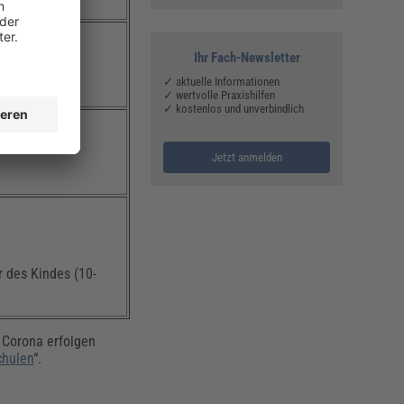
hen.
Ihr Fach-Newsletter
✓ aktuelle Informationen
✓ wertvolle Praxishilfen
✓ kostenlos und unverbindlich
ist.
Jetzt anmelden
 des Kindes (10-
 Corona erfolgen
chulen
“.