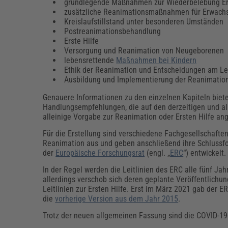
grundlegende Maßnahmen zur Wiederbelebung Erwa
zusätzliche Reanimationsmaßnahmen für Erwach
Kreislaufstillstand unter besonderen Umständen
Postreanimationsbehandlung
Erste Hilfe
Versorgung und Reanimation von Neugeborenen
lebensrettende
Maßnahmen bei Kindern
Ethik der Reanimation und Entscheidungen am L
Ausbildung und Implementierung der Reanimatio
Genauere Informationen zu den einzelnen Kapiteln biet
Handlungsempfehlungen, die auf den derzeitigen und al
alleinige Vorgabe zur Reanimation oder Ersten Hilfe a
Für die Erstellung sind verschiedene Fachgesellschaft
Reanimation aus und geben anschließend ihre Schlussfolg
der
Europäische Forschungsrat
(engl. „
ERC
“) entwickelt.
In der Regel werden die Leitlinien des ERC alle fünf Ja
allerdings verschob sich deren geplante Veröffentlichu
Leitlinien zur Ersten Hilfe. Erst im März 2021 gab der
die
vorherige Version aus dem Jahr 2015
.
Trotz der neuen allgemeinen Fassung sind die COVID-19-