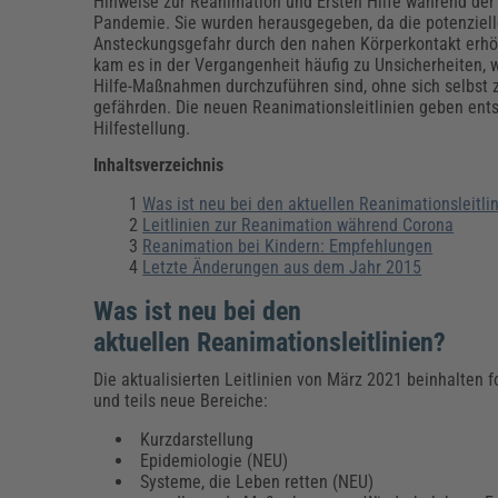
Erneuerbare Energien
Geschäftsführung
Pflegeleitung & Pflegepraxis
Hinweise zur Reanimation und Ersten Hilfe während der
Pandemie. Sie wurden herausgegeben, da die potenziel
Energie & Umwelt
Führung & Management
Gesundheit & Pflege
Kommunales
Ansteckungsgefahr durch den nahen Körperkontakt erhöh
kam es in der Vergangenheit häufig zu Unsicherheiten, w
Fachpublikationen & Arbeitshilfen
Hilfe-Maßnahmen durchzuführen sind, ohne sich selbst 
Weiterbildungen (AKADEMIE HERKERT)
gefährden. Die neuen Reanimationsleitlinien geben en
Bauhof
Künstliche Intelligenz
Personalwesen
Hilfestellung.
Bau, Immobilien & Gebäudemanagement
Personal, Ausbildung & Recht
Reisekosten und Finanzen
Grünflächen
Inhaltsverzeichnis
Weiterbildungen (AKADEMIE HERKERT)
Was ist neu bei den aktuellen Reanimationsleitli
Verkehrsrecht
Reisekosten & Finanzen
Zollabwicklung & Exportabwicklung
Leitlinien zur Reanimation während Corona
Reanimation bei Kindern: Empfehlungen
Zoll & Export
Letzte Änderungen aus dem Jahr 2015
Was ist neu bei den
aktuellen Reanimationsleitlinien?
Die aktualisierten Leitlinien von März 2021 beinhalten 
und teils neue Bereiche:
Kurzdarstellung
Epidemiologie (NEU)
Systeme, die Leben retten (NEU)