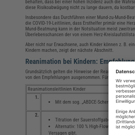
behalten, dass bei einer hohen Inzidenz auch die Wahrsche
diese Risikoabwägung nicht zu lange dauern, da kostbar
Insbesondere das Durchführen einer Mund-zu-Mund-Beatm
die COVID-19-Leitlinien, dass Ersthelfer primär eine 
Mund-Beatmung kann in der Notsituation meist zweitra
Überlebenschancen der von einem Herz-Kreislaufstillst
Aber nicht nur Erwachsene, auch Kinder können z. B. eine
Kindern machen, zeigt der nächste Abschnitt.
Reanimation bei Kindern: Empfehlun
Grundsätzlich gelten die Hinweise der Reanimationslini
von den Empfehlungen ausgenommen. Für den schnellen 
Reanimationsleitlinien Kinder
1.
Mit dem sog. „ABDCE-Schema“ das kranke
2.
Titration der Sauerstoffgabe: Ziel-SpO
v
2
Alternativ: 100 % High-Flow O
, wenn Sp
2
Versagen gibt.