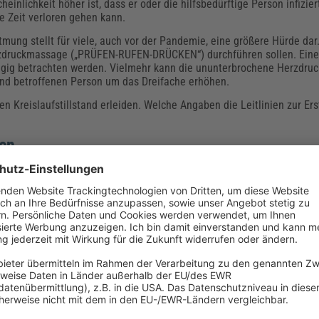
inlichkeit höher ist, dass er oder die hilfsbedürftige Person infizier
e Zeit verloren gehen kann.
ung stellt für viele, auch vor der Pandemie, eine größere Hürde dar
Herzdruckmassage („PRÜFEN-RUFEN-DRÜCKEN“) durchführen sollen. Eine
ngig betrachten werden. Vielmehr kann die ununterbrochene Herzdru
and betroffenen Person um das Dreifache erhöhen.
n Kreislaufstillstand erleiden. Welche Angaben die Leitlinien zur Erst
gen
en für alle Kinder von 0 bis 18 Jahren. Lediglich Neugeborene im Rah
Überblick geben die Leitlinien diese lebensrettenden Maßnahmen be
 bzw. verletzte Kind untersuchen und versorgen.
on 94 bis 98 %
O
nicht messbar ist und es Anzeichen für ein respiratorisches bzw.
2