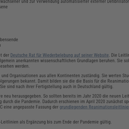
chsener und zur Verwendung automatisierter externer Defibrillato
sene
ebensende
n
et der
Deutsche Rat für Wiederbelebung auf seiner Website
. Die Leitl
lgemein anerkannten wissenschaftlichen Grundlagen beruhen. Sie soll
ngesehen werden.
en und Organisationen aus allen Kontinenten zuständig. Sie werten S
erungen bekannt. Damit bilden sie die die Basis für die Reanimations
 Sie sind nach ihrer Fertigstellung auch in Deutschland gültig.
hre neu herausgegeben. So sollten bereits im Jahr 2020 die neuen Leit
ng durch die Pandemie. Dadurch erschienen im April 2020 zunächst sp
 ERC eine angepasste Fassung der
grundlegenden Reanimationsleitlinie
Leitlinien als Ergänzung bis zum Ende der Pandemie gültig.