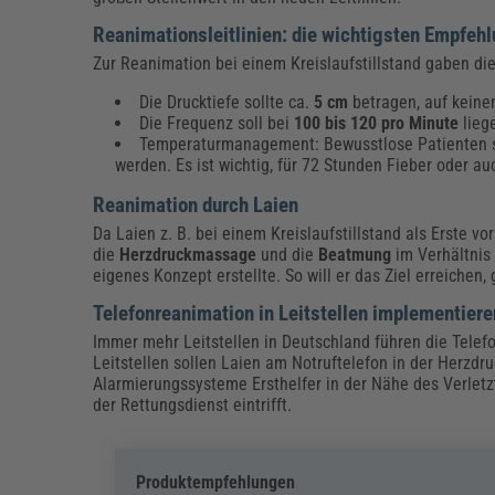
Reanimationsleitlinien: die wichtigsten Empfeh
Zur Reanimation bei einem Kreislaufstillstand gaben d
Die Drucktiefe sollte ca.
5 cm
betragen, auf keine
Die Frequenz soll bei
100 bis 120 pro Minute
lieg
Temperaturmanagement: Bewusstlose Patienten s
werden. Es ist wichtig, für 72 Stunden Fieber oder a
Reanimation durch Laien
Da Laien z. B. bei einem Kreislaufstillstand als Erste v
die
Herzdruckmassage
und die
Beatmung
im Verhältnis 
eigenes Konzept erstellte. So will er das Ziel erreiche
Telefonreanimation in Leitstellen implementiere
Immer mehr Leitstellen in Deutschland führen die Telefo
Leitstellen sollen Laien am Notruftelefon in der Herzdr
Alarmierungssysteme Ersthelfer in der Nähe des Verletz
der Rettungsdienst eintrifft.
Produktempfehlungen