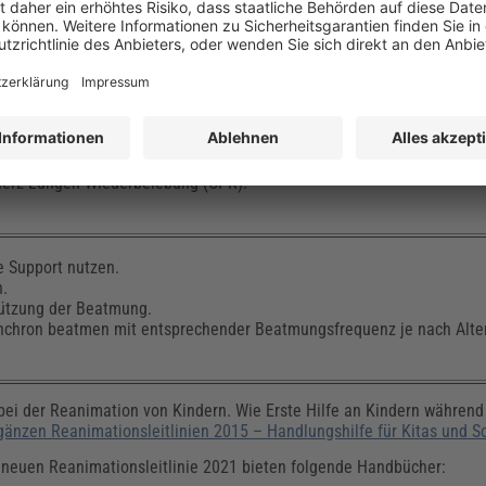
igkeitsboli Vollelektrolytlösung à 10 ml/kg Körpergewicht verabreic
ine Katecholamintherapie zu beginnen.
ort (ABC – 15:2) verwenden, falls die helfende Person darin geschult 
Herz-Lungen-Wiederbelebung (CPR).
e Support nutzen.
n.
tützung der Beatmung.
ynchron beatmen mit entsprechender Beatmungsfrequenz je nach Alter
 bei der Reanimation von Kindern. Wie Erste Hilfe an Kindern während
gänzen Reanimationsleitlinien 2015 – Handlungshilfe für Kitas und S
 neuen Reanimationsleitlinie 2021 bieten folgende Handbücher: