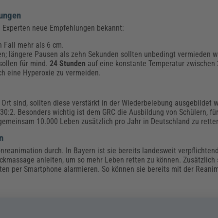
lungen
ie Experten neue Empfehlungen bekannt:
n Fall mehr als 6 cm.
en; längere Pausen als zehn Sekunden sollten unbedingt vermieden w
ollen für mind.
24 Stunden
auf eine konstante Temperatur zwischen
uch eine Hyperoxie zu vermeiden.
or Ort sind, sollten diese verstärkt in der Wiederbelebung ausgebildet
30:2. Besonders wichtig ist dem GRC die Ausbildung von Schülern, für
n, gemeinsam 10.000 Leben zusätzlich pro Jahr in Deutschland zu rette
n
nreanimation durch. In Bayern ist sie bereits landesweit verpflichten
uckmassage anleiten, um so mehr Leben retten zu können. Zusätzlich s
ten per Smartphone alarmieren. So können sie bereits mit der Reanim