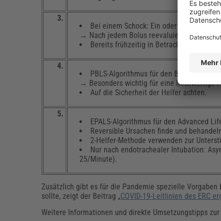
3.
Bei einem Schock: Ein oder mehrere Flüss
→ Nach jedem Bolus reevaluieren.
Bereits frühzeitig in Betracht ziehen, e
4.
PBLS-Algorithmus für den Basic Life Supp
→ Besonders wichtig für eine hochwertige 
Auf die Sicherheit der Helfer achten.
5.
EPALS-Algorithmus für den Advanced Lif
Reversible Ursachen finde und behandel
2-Helfer-Methode verwenden zur Unters
Nur nach endotrachealer Intubation: As
25/Minute).
Zusätzlich gibt es für die Pandemie spezielle Vorgaben
sollte, zeigt der Beitrag „
COVID-19-Leitlinien des ERC er
Weitere Informationen und direkte Umsetzungstipps zur