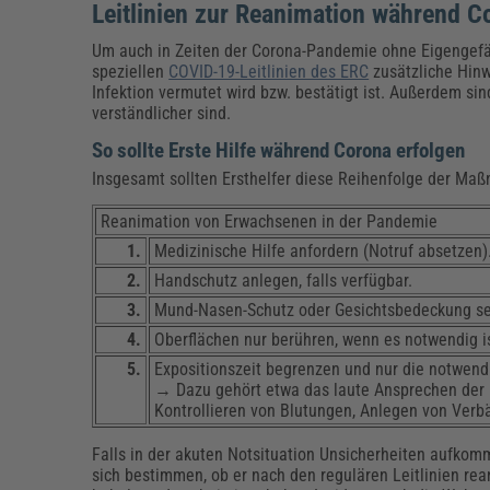
Leitlinien zur Reanimation während C
Um auch in Zeiten der Corona-Pandemie ohne Eigengefä
speziellen
COVID-19-Leitlinien des ERC
zusätzliche Hinw
Infektion vermutet wird bzw. bestätigt ist. Außerdem s
verständlicher sind.
So sollte Erste Hilfe während Corona erfolgen
Insgesamt sollten Ersthelfer diese Reihenfolge der Ma
Reanimation von Erwachsenen in der Pandemie
1.
Medizinische Hilfe anfordern (Notruf absetzen)
2.
Handschutz anlegen, falls verfügbar.
3.
Mund-Nasen-Schutz oder Gesichtsbedeckung selb
4.
Oberflächen nur berühren, wenn es notwendig is
5.
Expositionszeit begrenzen und nur die notwendig
→ Dazu gehört etwa das laute Ansprechen der P
Kontrollieren von Blutungen, Anlegen von Ver
Falls in der akuten Notsituation Unsicherheiten aufkom
sich bestimmen, ob er nach den regulären Leitlinien rean