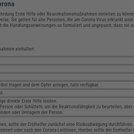
orona
hrdung Erste Hilfe oder Reanimationsmaßnahmen einleiten zu könne
eise. Sie gelten für alle Personen, die am Corona-Virus erkrankt sind
ind die Handlungsanweisungen so formuliert und angepasst, dass sie a
ßnahmen einhalten:
.
st tragen und dem Opfer anlegen, falls verfügbar.
t.
e direkte Erste Hilfe leisten.
erson oder Schütteln, um die Reaktionsfähigkeit zu beurteilen, aber
bänden oder Umlagern der Person.
men, sollte der Ersthelfer zunächst eine Risikoabwägung durchführen.
imiert oder nach den Corona-Leitlinien. Hierbei sollte der Ersthelfer