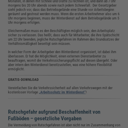
Monaten, in denen mit Schnee und Glätte zu rechnen ist, und dann ab 7 Uhr
morgens bis 20 Uhr abends sowie nach jedem Schneefall. Der Gesetzgeber
sieht jedoch vor, dass das Betriebsgelände eine Stunde vor Arbeitsbeginn
geräumt und gestreut werden muss. Wenn die ersten Arbeitnehmer also um 6
Uhr morgens beginnen, muss der Winterdienst auf dem Betriebsgelände um 5
Uhr morgens erfolgen.
Gleichermaßen muss es den Beschäftigten möglich sein, den Arbeitsplatz
sicher zu verlassen. Das heißt, dass auch für Mitarbeiter, die ihre Spätschicht
um 22 Uhr beenden, jegliche Rutschgefahren im Rahmen des Grundsatzes der
Verhältnismäßigkeit beseitigt sein müssen.
In welcher Form der Arbeitgeber den Winterdienst organisiert, ist dabei ihm
überlassen. Er hat die Möglichkeit, einen externen Dienstanbieter zu
beauftragen, womit die Verkehrssicherungspflicht auf diesen übergeht. Oder
aber intern den Winterdienst bereitzustellen, was eine höhere Flexibilität
ermöglicht.
GRATIS-DOWNLOAD
Vereinfachen Sie die Verkehrssicherheit auf allen Verkehrswegen mit der
kostenlosen Vorlage
„Arbeitsschutz im Winterdienst“
!
Rutschgefahr aufgrund Beschaffenheit von
Fußböden – gesetzliche Vorgaben
Die Vermeidung von Rutschgefahren ist aber nicht nur im Zusammenhang von