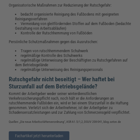
Organisatorische Maßnahmen zur Reduzierung der Rutschgefahr:
bedacht organisierte Reinigung des Fußbodens mit geeigneten
Reinigungsverfahren
Vermeidung von gleitfördernden Stoffen auf dem Fußboden (bedachte
Gestaltung von Arbeitsabläufen)
Kontrolle der Rutschhemmung von Fußböden
Persönliche Schutzmaßnahmen gegen das Ausrutschen:
Tragen von rutschhemmendem Schuhwerk
regelmäßige Kontrolle des Schuhwerks
regelmäßige Unterweisung der Beschäftigten zu Rutschgefahren auf
dem Betriebsgelände
regelmäßige Unterweisung des Reinigungspersonals
Rutschgefahr nicht beseitigt – Wer haftet bei
Sturzunfall auf dem Betriebsgelände?
Kommt der Arbeitgeber weder seiner winterdienstlichen
Verkehrssicherungspflicht nach, noch hält er die Anforderungen an
rutschhemmende Fußböden ein, wird er bei einem Sturzunfall in die Haftung
genommen. Verletzt sich der Arbeitnehmer, ist der Arbeitgeber zu
Schadensersatzleistungen und zur Zahlung von Schmerzensgeld verpflichtet.
Quellen: „Die neue Arbeitsstättenverordnung“, ASR A1.5/1,2, DGUV 208-041, blog.seton.de
Fachartikel jetzt herunterladen