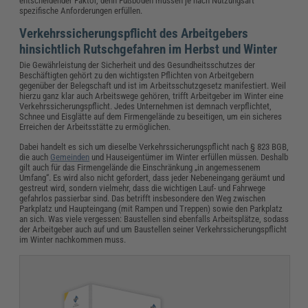
entscheidender Faktor, denn Fußböden müssen je nach Nutzungsart
spezifische Anforderungen erfüllen.
Verkehrssicherungspflicht des Arbeitgebers
hinsichtlich Rutschgefahren im Herbst und Winter
Die Gewährleistung der Sicherheit und des Gesundheitsschutzes der
Beschäftigten gehört zu den wichtigsten Pflichten von Arbeitgebern
gegenüber der Belegschaft und ist im Arbeitsschutzgesetz manifestiert. Weil
hierzu ganz klar auch Arbeitswege gehören, trifft Arbeitgeber im Winter eine
Verkehrssicherungspflicht. Jedes Unternehmen ist demnach verpflichtet,
Schnee und Eisglätte auf dem Firmengelände zu beseitigen, um ein sicheres
Erreichen der Arbeitsstätte zu ermöglichen.
Dabei handelt es sich um dieselbe Verkehrssicherungspflicht nach § 823 BGB,
die auch
Gemeinden
und Hauseigentümer im Winter erfüllen müssen. Deshalb
gilt auch für das Firmengelände die Einschränkung „in angemessenem
Umfang“. Es wird also nicht gefordert, dass jeder Nebeneingang geräumt und
gestreut wird, sondern vielmehr, dass die wichtigen Lauf- und Fahrwege
gefahrlos passierbar sind. Das betrifft insbesondere den Weg zwischen
Parkplatz und Haupteingang (mit Rampen und Treppen) sowie den Parkplatz
an sich. Was viele vergessen: Baustellen sind ebenfalls Arbeitsplätze, sodass
der Arbeitgeber auch auf und um Baustellen seiner Verkehrssicherungspflicht
im Winter nachkommen muss.