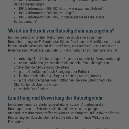
Betriebsbedingungen“
DGUV Information 208-007 „Roste – Auswahl und Betrieb“
DGUV Information 208-008 „Montage“
DGUV Information 207-006 „Bodenbeläge für nassbelastete
Barfußbereiche“
Wo ist im Betrieb von Rutschgefahr auszugehen?
Im Innenbereich entstehen Rutschgefahren durch eine zu geringe
Rutschhemmung der Fußbodenoberfläche. Das kann am Oberflächenmaterial
liegen, an Ablagerungen auf der Oberfläche, aber auch am Verrutschen von
Bodenbelägen. Konkrete Beispiele für Rutschgefahren im Innenbereich sind
rutschige Trittflächen (ölige, fettige oder schmierige Verschmutzung),
nasse Fußböden (im Nassbereich, ausgelaufene Flüssigkeiten,
unzureichende Abflussmöglichkeiten),
glatte Oberflächen (nach Reinigung oder Politur),
leicht verschiebbare Auflagen (Teppiche, Matten, Roste),
plötzliche Übergänge von Trittflächen, die eine unterschiedliche
Oberflächenstruktur aufweisen,
schiefe Oberflächen.
Ermittlung und Bewertung der Rutschgefahr
Im Rahmen einer Gefährdungsbeurteilung müssen Arbeitgeber die
Rutschgefahren im Betrieb ermitteln und bewerten, um geeignete
Sicherheitsmaßnahmen treffen zu können. Wichtigster Einflussfaktor für die
Beurteilung der Rutschsicherheit ist die rutschhemmende Wirkung des
Fußbodens.