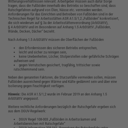
Witterungsverhältnissen relevant. Arbeitgeber müssen auch dafür Sorge
tragen, dass die Fußböden innerhalb des Betriebs so beschaffen sind, dass
Rutschgefahren aufgrund von Ölen, Nässe etc. vermieden werden.
Anforderungen für das Einrichten und Betreiben von Fußböden sind in der
Technischen Regel für Arbeitsstätten ASR A1.5/1,2 „Fußböden“ konkretisiert,
die sich wiederum auf § 3a der Arbeitsstättenverordnung (ArbStättV),
§ 4 ArbStättV und im Besonderen auf Anhang 1.5 ArbStättV „Fußböden,
Wände, Decken, Dächer“ bezieht.
Nach Anhang 1.5 ArbStättV müssen die Oberflächen der Fußböden
den Erfordernissen des sicheren Betriebs entsprechen,
leicht und sicher zu reinigen sein,
keine Unebenheiten, Löcher, Stolperstellen oder gefährliche Schrägen
aufweisen und
gegen Verrutschen gesichert, tragfähig, trittsicher sowie
rutschhemmend sein.
Neben den genannten Faktoren, die Sturzunfälle vermeiden sollen, müssen
Fußböden ausreichend gegen Wärme und Kälte gedämmt sein und über eine
Isolierung gegen Feuchtigkeit verfügen.
Hinweis:
Die ASR A1.5/1,2 wurde im Februar 2019 an den Anhang 1.5
ArbStättV angepasst.
Weitere rechtliche Anforderungen bezüglich der Rutschgefahr ergeben sich
aus dem DGUV-Regelwerk:
DGUV Regel 108-003 „Fußböden in Arbeitsräumen und
Arbeitsbereichen mit Rutschgefahr“
DGUV Information 208-041 „Bewertung der Rutschgefahr unter