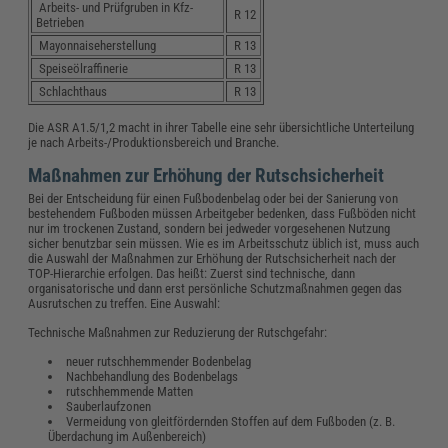
Arbeits- und Prüfgruben in Kfz-
R 12
Betrieben
Mayonnaiseherstellung
R 13
Speiseölraffinerie
R 13
Schlachthaus
R 13
Die ASR A1.5/1,2 macht in ihrer Tabelle eine sehr übersichtliche Unterteilung
je nach Arbeits-/Produktionsbereich und Branche.
Maßnahmen zur Erhöhung der Rutschsicherheit
Bei der Entscheidung für einen Fußbodenbelag oder bei der Sanierung von
bestehendem Fußboden müssen Arbeitgeber bedenken, dass Fußböden nicht
nur im trockenen Zustand, sondern bei jedweder vorgesehenen Nutzung
sicher benutzbar sein müssen. Wie es im Arbeitsschutz üblich ist, muss auch
die Auswahl der Maßnahmen zur Erhöhung der Rutschsicherheit nach der
TOP-Hierarchie erfolgen. Das heißt: Zuerst sind technische, dann
organisatorische und dann erst persönliche Schutzmaßnahmen gegen das
Ausrutschen zu treffen. Eine Auswahl:
Technische Maßnahmen zur Reduzierung der Rutschgefahr:
neuer rutschhemmender Bodenbelag
Nachbehandlung des Bodenbelags
rutschhemmende Matten
Sauberlaufzonen
Vermeidung von gleitfördernden Stoffen auf dem Fußboden (z. B.
Überdachung im Außenbereich)