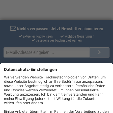
Nichts verpassen: Jetzt Newsletter abonnieren
aktuelles Fachwissen
wichtige Neuerungen
passgenaues Fachgebiet wählen
Kontakt
Produktlösungen
Sie erreichen uns unter:
FORUM Fachliteratur
AKADEMIE HERKERT
(08233) 38 11 23
Unsere Marken
service@forum-verlag.com
Mo-Do 07:30 - 17:00 Uhr
Fr 07:30 - 15:00 Uhr