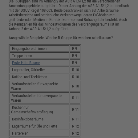
Die R-Gruppen sind im Anhang 2 der ASR A1.5/1,2 für die verschiedenen
Anwendungsgebiete aufgeführt. Dieser Anhang der ASR A1.5/1,2 ist identisch
mit der DGUV Regel 108-003. Beide beschränken sich auf Arbeitsräume,
Arbeitsbereiche und betriebliche Verkehrswege, deren Fußböden mit
gleitfördernden Medien in Kontakt kommen und Rutschgefahr besteht. Auch
die Kennzahlen für das Mindestvolumen des Verdrängungsraums ist im
Anhang 2 der ASR A1.5/1,2 aufgeführt.
Ausgewählte Beispiele: Welche R-Gruppe für welchen Arbeitsraum?
Eingangsbereich innen
R 9
Treppe innen
R 9
Erste-Hilfe-Räume
R 9
Lagerkeller, Gärkeller
R 10
Kaffee- und Teeküchen
R 10
Verkaufsstellen für verpackte
R 10
Waren
Verkaufsstellen für unverpackte
R 11
Waren
Küchen für
R 11
Gemeinschaftsverpflegung
Desinfektionsräume
R 11
Lagerräume für Öle und Fette
R 12
Härtereien
R 12