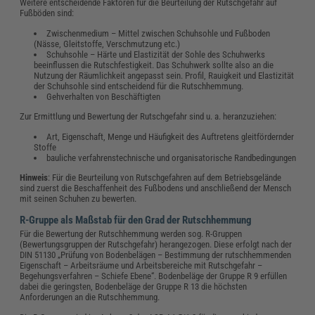
Weitere entscheidende Faktoren für die Beurteilung der Rutschgefahr auf
Fußböden sind:
Zwischenmedium – Mittel zwischen Schuhsohle und Fußboden
(Nässe, Gleitstoffe, Verschmutzung etc.)
Schuhsohle – Härte und Elastizität der Sohle des Schuhwerks
beeinflussen die Rutschfestigkeit. Das Schuhwerk sollte also an die
Nutzung der Räumlichkeit angepasst sein. Profil, Rauigkeit und Elastizität
der Schuhsohle sind entscheidend für die Rutschhemmung.
Gehverhalten von Beschäftigten
Zur Ermittlung und Bewertung der Rutschgefahr sind u. a. heranzuziehen:
Art, Eigenschaft, Menge und Häufigkeit des Auftretens gleitfördernder
Stoffe
bauliche verfahrenstechnische und organisatorische Randbedingungen
Hinweis
: Für die Beurteilung von Rutschgefahren auf dem Betriebsgelände
sind zuerst die Beschaffenheit des Fußbodens und anschließend der Mensch
mit seinen Schuhen zu bewerten.
R-Gruppe als Maßstab für den Grad der Rutschhemmung
Für die Bewertung der Rutschhemmung werden sog. R-Gruppen
(Bewertungsgruppen der Rutschgefahr) herangezogen. Diese erfolgt nach der
DIN 51130 „Prüfung von Bodenbelägen – Bestimmung der rutschhemmenden
Eigenschaft – Arbeitsräume und Arbeitsbereiche mit Rutschgefahr –
Begehungsverfahren – Schiefe Ebene“. Bodenbeläge der Gruppe R 9 erfüllen
dabei die geringsten, Bodenbeläge der Gruppe R 13 die höchsten
Anforderungen an die Rutschhemmung.