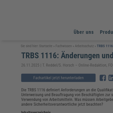
Über uns
Prod
Arbeitsschutz
Arbeitsschutz
Arbeitsschutz
Sie sind hier:
Startseite
»
Fachwissen
»
Arbeitsschutz
»
TRBS 1116:
TRBS 1116: Änderungen und 
Fachpublikationen & Arbeitshilfen
Bildung und Erziehung
Bildung und Erziehung
Weiterbildungen (AKADEMIE HERKERT)
Arbeitssicherheit & Gesundheitsschutz
Assistenz & Office-Management
Baurecht & Architektenrecht
26.11.2025 | T. Reddel/S. Horsch – Online-Redaktio
Energie und Umwelt
Energie und Umwelt
Arbeitsschutz & Brandschutz
Bau, Immobilien & Gebäudemanagement
Bildung und Erziehung
Brandschutz
Energieoptimiertes & klimaneutrales Bauen
Kommunales
Kommunales
Fachartikel jetzt herunterladen
Fachpublikationen & Arbeitshilfen
Nachhaltiges Planen
Reisekosten und Finanzen
Reisekosten und Finanzen
Kinderschutz, Jugendhilfe & Inklusion
Datenschutz & IT-Recht
Elektrosicherheit
Die TRBS 1116 definiert Anforderungen an die Qualifikat
Unterweisung und Beauftragung von Beschäftigten zur 
Datenschutz & IT-Sicherheit
Elektrosicherheit & Elektrotechnik
Energie und Umwelt
Verwendung von Arbeitsmitteln. Was müssen Arbeitgeb
Fachpublikationen & Arbeitshilfen
andere Sicherheitsverantwortliche jetzt beachten?
Weiterbildungen (AKADEMIE HERKERT)
Inhaltsverzeichnis