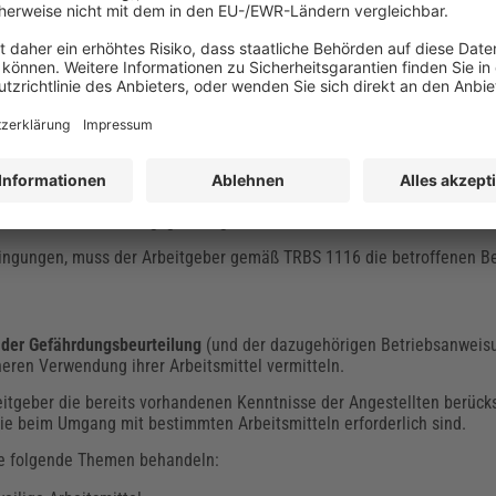
rlangt die TRBS 1116 zudem eine
Betriebsanweisung
. Sie basiert auf 
6?
eisungen zu betrieblichen Abläufen und zur sicheren Verwendung
be
orm und Sprache sowie an geeigneter Stelle erfolgen. Form und Sprache
h der Belegschaft.
gelieferten
Gebrauchsanleitungen
des Herstellers anbieten. Diese mü
de Betriebsanweisung besitzen würde. Außerdem dürfen sie nur als Al
n Arbeitsmittel ordnungsgemäß genutzt werden.
edingungen, muss der Arbeitgeber gemäß TRBS 1116 die betroffenen 
 der Gefährdungsbeurteilung
(und der dazugehörigen Betriebsanweisu
heren Verwendung ihrer Arbeitsmittel vermitteln.
tgeber die bereits vorhandenen Kenntnisse der Angestellten berücks
die beim Umgang mit bestimmten Arbeitsmitteln erforderlich sind.
e folgende Themen behandeln: