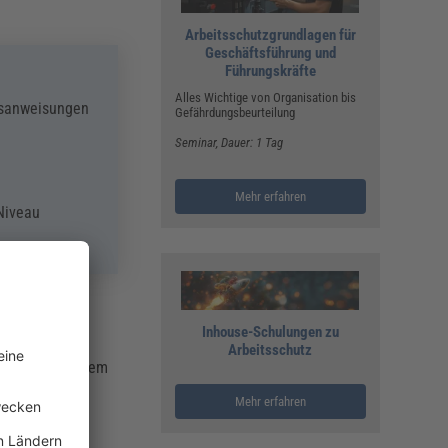
Arbeitsschutzgrundlagen für
Geschäftsführung und
Führungskräfte
Alles Wichtige von Organisation bis
bsanweisungen
Gefährdungsbeurteilung
Seminar
, Dauer: 1 Tag
Mehr erfahren
Niveau
Inhouse-Schulungen zu
Arbeitsschutz
Werkzeug in einem
Mehr erfahren
ahrzeugen.