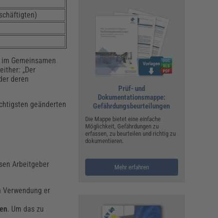
schäftigten)
es im Gemeinsamen
either: „Der
oder deren
Prüf- und
Dokumentationsmappe:
ichtigsten geänderten
Gefährdungsbeurteilungen
Die Mappe bietet eine einfache
Möglichkeit, Gefährdungen zu
erfassen, zu beurteilen und richtig zu
dokumentieren.
sen Arbeitgeber
Mehr erfahren
en Verwendung er
den
. Um das zu