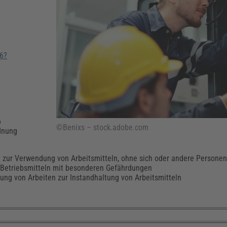
Klimaanpassung
Qualitätsmanagement
Praxismanagement, Abrechnung & Therapie
Q
Künstliche Intelligenz
Weiterbildungen (AKADEMIE HERKERT)
Fac
We
Feuerwehr
H
16?
Kommunales
Zoll und Export
Recht, Sicherheit & Ordnung
V
Fachpublikationen & Arbeitshilfen
Weiterbildungen (AKADEMIE HERKERT)
Zollverfahren & Zollvorschriften
6
©Benixs – stock.adobe.com
rdnung
n zur Verwendung von Arbeitsmitteln, ohne sich oder andere Persone
 Betriebsmitteln mit besonderen Gefährdungen
ung von Arbeiten zur Instandhaltung von Arbeitsmitteln