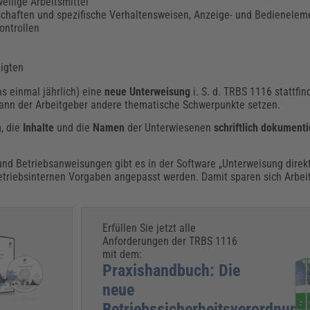
eilige Arbeitsmittel
nschaften und spezifische Verhaltensweisen, Anzeige- und Bedienelem
ontrollen
tigten
s einmal jährlich) eine
neue
Unterweisung
i. S. d. TRBS 1116 stattfi
nn der Arbeitgeber andere thematische Schwerpunkte setzen.
m
, die
Inhalte
und die
Namen
der Unterwiesenen
schriftlich dokument
nd Betriebsanweisungen gibt es in der Software „Unterweisung direkt
etriebsinternen Vorgaben angepasst werden. Damit sparen sich Arbei
Erfüllen Sie jetzt alle
Anforderungen der TRBS 1116
mit dem:
Praxishandbuch: Die
neue
Betriebssicherheitsverordnung