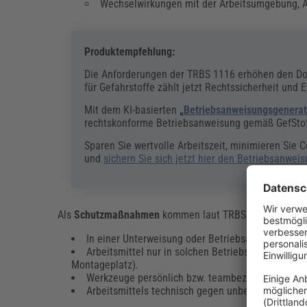
Wechselwirkungen mit der Arbeitsumgebung, A
Produktempfehlung:
Die Anforderungen der TRBS 1116 erhöhen den Do
für Gefahrstoffe zählt jetzt Rechtssicherheit und Ef
Mit dem KI-basierten
„
Betriebsanweisungsgenerat
rechtskonforme Betriebsanweisung gemäß GefStoffV
Sparen Sie wertvolle Arbeitszeit, minimieren Sie
und
sichern Sie sich jetzt hier den Betriebsanwei
Als
Schutzmaßnahmen
kommen laut TRBS 1116 beispiels
In einer Unterweisung oder Betriebsanweisung fes
Arbeitsmittel nur in solchen Betriebsbereichen z
Montageplatz).
Werkzeuge persönlich bzw. teambezogen verteile
Arbeitsmittels technisch gegen unbefugtes Verwe