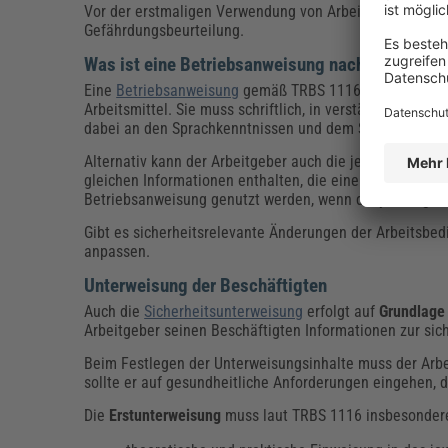
Vor der erstmaligen Verwendung von Arbeitsmitteln ve
Gefährdungsbeurteilung.
Was ist eine Betriebsanweisung nach TRBS 111
Eine
Betriebsanweisung
gemäß TRBS 1116 umfasst
Anw
Arbeitsmittel. Sie muss schriftlich, in verständlicher F
dabei an den Sprachkenntnissen und dem Sprachgebrauc
Alternativ kann der Arbeitgeber auch die jeweiligen mit
gleichen Informationen enthalten, die eine entsprechen
Betriebsanweisung genutzt werden, wenn die jeweilige
Gibt es sicherheitsrelevante Änderungen der Arbeitsb
anpassen.
Unterweisung der Beschäftigten
Auch die
Sicherheitsunterweisung
erfolgt auf
Grundlage
Arbeitgeber seinen Beschäftigten Informationen zur sic
Beim Festlegen der Unterweisungsinhalte muss der Arbei
sollte er auf gesundheitliche Anforderungen eingehen, 
Die
Erstunterweisung
muss laut TRBS 1116 insbesonder