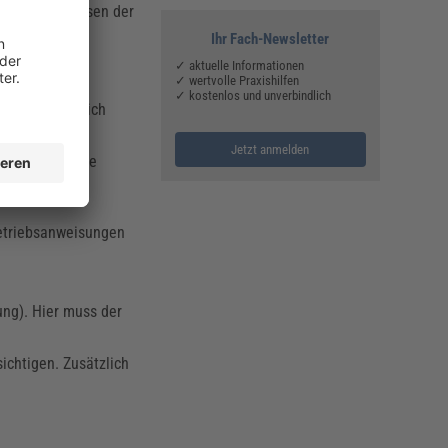
den Erkenntnissen der
Ihr Fach-Newsletter
✓ aktuelle Informationen
✓ wertvolle Praxishilfen
stimmter
✓ kostenlos und unverbindlich
 orientieren sich
Jetzt anmelden
ssen jedoch die
ternative zur
Betriebsanweisungen
ng). Hier muss der
ichtigen. Zusätzlich