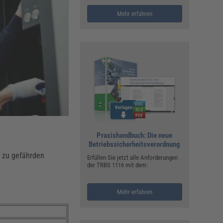
ualitätsmanagement, Hygiene & Arbeitsschutz
Personalmanagement
Mehr erfahren
hpublikationen & Arbeitshilfen
iterbildungen (AKADEMIE HERKERT)
ausmeister & Haustechnik
ergaberecht
Praxishandbuch: Die neue
Betriebssicherheitsverordnung
n zu gefährden
Erfüllen Sie jetzt alle Anforderungen
der TRBS 1116 mit dem:
Mehr erfahren