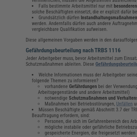
verinnerlichen, müssen die Angestellten ausreichen
Falls bestimmte Arbeitsmittel nur mit
besonderen
solche Beschäftigten einsetzt, die er explizit dafür 
Grundsätzlich dürfen
Instandhaltungsmaßnahme
werden. Andernfalls dürfen auch andere Auftragneh
vergleichbare Qualifikation aufweisen.
Diese allgemeinen Vorgaben werden in den darauffolgen
Gefährdungsbeurteilung nach TRBS 1116
Jeder Arbeitgeber muss, bevor Arbeitsmittel zum Einsa
Schutzmaßnahmen ableiten. Diese
Gefährdungsbeurteil
Welche Informationen muss der Arbeitgeber sein
folgende Themen zu informieren?
vorhandene
Gefährdungen
bei der Verwendung 
Arbeitsgegenstände und andere Arbeitsmittel)
notwendige
Schutzmaßnahmen und Verhalten
Maßnahmen bei Betriebsstörungen,
Unfällen
un
Müssen Beschäftigte gemäß Abschnitt 3.7 der TR
Beauftragung erfordern, sind:
Personen, die sich im Gefahrenbereich des Arb
mögliche instabile oder gefährliche Betriebsz
gespeicherte Energien, die freigesetzt werden