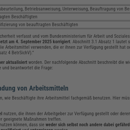
beurteilung, Betriebsanweisung, Unterweisung, Beauftragung von Be
ragten Beschäftigten
ifizierung von beauftragten Beschäftigten
icherheit verfasst und vom Bundesministerium für Arbeit und Sozial
letzt am 4. September 2025 korrigiert
. Abschnitt 3.1 Absatz 1 lautet s
die Arbeitsmittel verwenden, die er ihnen zur Verfügung gestellt hat 
atz 4 BetrSichV).“
r aktualisiert
worden. Der nachfolgende Abschnitt beschreibt die w
e und beantwortet die Frage:
dung von Arbeitsmitteln
n, wie Beschäftigte ihre Arbeitsmittel fachgemäß benutzen. Hier müs
el
nutzen, die ihnen der Arbeitgeber zur Verfügung gestellt oder der
ber geeignete Maßnahmen treffen.
enutzen können, dass sie
weder sich selbst noch andere dabei gefähr