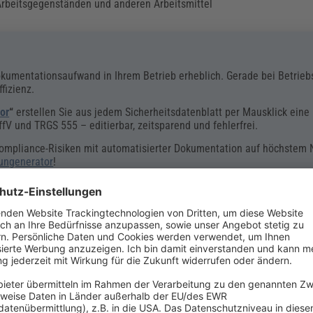
rbeitsgegenständen und anderen Arbeitsmittel
kumentationsaufwand in Ihrem Betrieb erheblich. Gerade bei Betrie
fizienz.
or
“
erstellen Sie aus jedem Sicherheitsdatenblatt per Mausklick eine
 und TRGS 555 – editierbar, zeitsparend und fehlerfrei.
 Compliance-Risiken mit automatisierter Dokumentation auf höchstem 
sungenerator
!
weise diese Schritte infrage:
tlegen, welcher Benutzerkreis welche Arbeitsmittel verwenden darf.
ur Verfügung stellen, in denen die Verwendung vorgesehen ist (z. B. 
n, z. B. mit persönlich zugeordneten Werkzeugkästen oder Montagef
nden sichern.