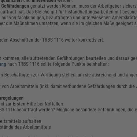
d
qualifiziert
und
unterwiesen
werden.
 Gefährdungen
genutzt werden können, muss der Arbeitgeber sicherst
beauftragt hat. Das Gleiche gilt für Instandhaltungsarbeiten mit beso
n
nur von fachkundigen, beauftragten und unterwiesenen Arbeitskräft
mer die Maßnahmen umsetzen, wenn sie im gleichen Maße geeignet s
den Abschnitten der TRBS 1116 weiter konkretisiert.
tz kommen, alle auftretenden Gefährdungen beurteilen und daraus ge
ung
nach TRBS 1116 sollte folgende Punkte beinhalten:
en Beschäftigten zur Verfügung stellen, um sie ausreichend und ang
von Arbeitsmitteln (inkl. damit verbundene Gefährdungen durch die
sregelungen
d zur Ersten Hilfe bei Notfällen
BS 1116 beauftragt werden? Mögliche besondere Gefährdungen, die e
eitsmittels aufhalten
ustände des Arbeitsmittels