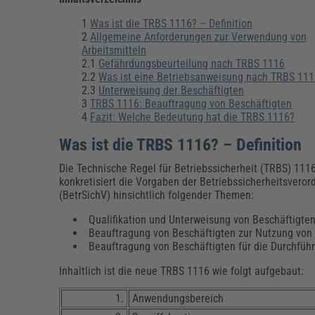
Erneuerbare Energien
Geschäftsführung
Pflegeleitung & Pflegepraxis
Energie & Umwelt
Führung & Management
Gesundheit & Pflege
Kommunales
Was ist die TRBS 1116? – Definition
Allgemeine Anforderungen zur Verwendung von
Fachpublikationen & Arbeitshilfen
Arbeitsmitteln
Weiterbildungen (AKADEMIE HERKERT)
2.1
Gefährdungsbeurteilung nach TRBS 1116
Bauhof
Künstliche Intelligenz
Personalwesen
2.2
Was ist eine Betriebsanweisung nach TRBS 11
Bau, Immobilien & Gebäudemanagement
Personal, Ausbildung & Recht
Reisekosten und Finanzen
2.3
Unterweisung der Beschäftigten
Grünflächen
TRBS 1116: Beauftragung von Beschäftigten
Weiterbildungen (AKADEMIE HERKERT)
Fazit: Welche Bedeutung hat die TRBS 1116?
Verkehrsrecht
Reisekosten & Finanzen
Zollabwicklung & Exportabwicklung
Was ist die TRBS 1116? – Definition
Zoll & Export
Die Technische Regel für Betriebssicherheit (TRBS) 111
konkretisiert die Vorgaben der Betriebssicherheitsvero
(BetrSichV) hinsichtlich folgender Themen:
Qualifikation und Unterweisung von Beschäftigte
Beauftragung von Beschäftigten zur Nutzung von
Beauftragung von Beschäftigten für die Durchführ
Inhaltlich ist die neue TRBS 1116 wie folgt aufgebaut:
1.
Anwendungsbereich