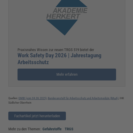
Praxisnahes Wissen zur neuen TRGS 519 bietet der
Work Safety Day 2026 | Jahrestagung
Arbeitsschutz
Mehr erfahren
Quellen:
GMBI (vom 04.06.2025)
,
Bundesanstalt für Arbeitsschutz und Arbeitsmedizin (BAuA)
, IHK
Südlicher Oberrhein
Fachartikel jetzt herunterladen
Mehr zu den Themen:
Gefahrstoffe
TRGS