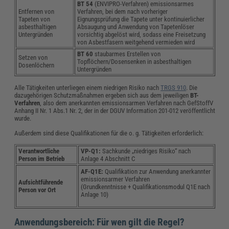
BT 54
(ENVIPRO-Verfahren) emissionsarmes
Entfernen von
Verfahren, bei dem nach vorheriger
Tapeten von
Eignungsprüfung die Tapete unter kontinuierlicher
asbesthaltigen
Absaugung und Anwendung von Tapetenlöser
Untergründen
vorsichtig abgelöst wird, sodass eine Freisetzung
von Asbestfasern weitgehend vermieden wird
BT 60
staubarmes Erstellen von
Setzen von
Topflöchern/Dosensenken in asbesthaltigen
Dosenlöchern
Untergründen
Alle Tätigkeiten unterliegen einem niedrigen Risiko nach
TRGS 910
. Die
dazugehörigen Schutzmaßnahmen ergeben sich aus dem jeweiligen
BT-
Verfahren
, also dem anerkannten emissionsarmen Verfahren nach GefStoffV
Anhang II Nr. 1 Abs.1 Nr. 2, der in der DGUV Information 201-012 veröffentlicht
wurde.
Außerdem sind diese Qualifikationen für die o. g. Tätigkeiten erforderlich:
Verantwortliche
VP-Q1:
Sachkunde „niedriges Risiko“ nach
Person im Betrieb
Anlage 4 Abschnitt C
AF-Q1E:
Qualifikation zur Anwendung anerkannter
emissionsarmer Verfahren
Aufsichtführende
(Grundkenntnisse + Qualifikationsmodul Q1E nach
Person vor Ort
Anlage 10)
Anwendungsbereich: Für wen gilt die Regel?