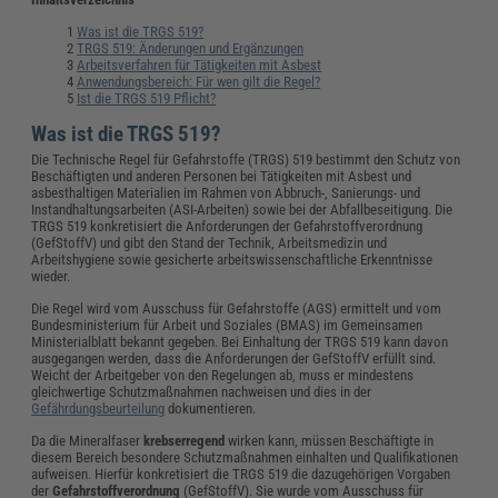
Was ist die TRGS 519?
TRGS 519: Änderungen und Ergänzungen
Arbeitsverfahren für Tätigkeiten mit Asbest
Anwendungsbereich: Für wen gilt die Regel?
Ist die TRGS 519 Pflicht?
Was ist die TRGS 519?
Die Technische Regel für Gefahrstoffe (TRGS) 519 bestimmt den Schutz von
Beschäftigten und anderen Personen bei Tätigkeiten mit Asbest und
asbesthaltigen Materialien im Rahmen von Abbruch-, Sanierungs- und
Instandhaltungsarbeiten (ASI-Arbeiten) sowie bei der Abfallbeseitigung. Die
TRGS 519 konkretisiert die Anforderungen der Gefahrstoffverordnung
(GefStoffV) und gibt den Stand der Technik, Arbeitsmedizin und
Arbeitshygiene sowie gesicherte arbeitswissenschaftliche Erkenntnisse
wieder.
Die Regel wird vom Ausschuss für Gefahrstoffe (AGS) ermittelt und vom
Bundesministerium für Arbeit und Soziales (BMAS) im Gemeinsamen
Ministerialblatt bekannt gegeben. Bei Einhaltung der TRGS 519 kann davon
ausgegangen werden, dass die Anforderungen der GefStoffV erfüllt sind.
Weicht der Arbeitgeber von den Regelungen ab, muss er mindestens
gleichwertige Schutzmaßnahmen nachweisen und dies in der
Gefährdungsbeurteilung
dokumentieren.
Da die Mineralfaser
krebserregend
wirken kann, müssen Beschäftigte in
diesem Bereich besondere Schutzmaßnahmen einhalten und Qualifikationen
aufweisen. Hierfür konkretisiert die TRGS 519 die dazugehörigen Vorgaben
der
Gefahrstoffverordnung
(GefStoffV). Sie wurde vom Ausschuss für