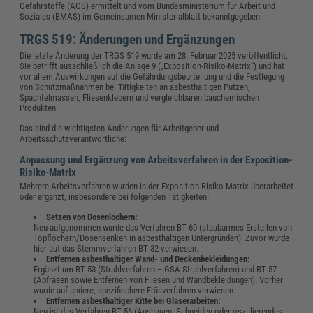
Gefahrstoffe (AGS) ermittelt und vom Bundesministerium für Arbeit und
Soziales (BMAS) im Gemeinsamen Ministerialblatt bekanntgegeben.
TRGS 519: Änderungen und Ergänzungen
Die letzte Änderung der TRGS 519 wurde am 28. Februar 2025 veröffentlicht.
Sie betrifft ausschließlich die Anlage 9 („Exposition-Risiko-Matrix“) und hat
vor allem Auswirkungen auf die Gefährdungsbeurteilung und die Festlegung
von Schutzmaßnahmen bei Tätigkeiten an asbesthaltigen Putzen,
Spachtelmassen, Fliesenklebern und vergleichbaren bauchemischen
Produkten.
Das sind die wichtigsten Änderungen für Arbeitgeber und
Arbeitsschutzverantwortliche:
Anpassung und Ergänzung von Arbeitsverfahren in der Exposition-
Risiko-Matrix
Mehrere Arbeitsverfahren wurden in der Exposition-Risiko-Matrix überarbeitet
oder ergänzt, insbesondere bei folgenden Tätigkeiten:
Setzen von Dosenlöchern:
Neu aufgenommen wurde das Verfahren BT 60 (staubarmes Erstellen von
Topflöchern/Dosensenken in asbesthaltigen Untergründen). Zuvor wurde
hier auf das Stemmverfahren BT 32 verwiesen.
Entfernen asbesthaltiger Wand- und Deckenbekleidungen:
Ergänzt um BT 53 (Strahlverfahren – GSA-Strahlverfahren) und BT 57
(Abfräsen sowie Entfernen von Fliesen und Wandbekleidungen). Vorher
wurde auf andere, spezifischere Fräsverfahren verwiesen.
Entfernen asbesthaltiger Kitte bei Glaserarbeiten:
Neu ist das Verfahren BT 56 (Aushauen, Schneiden oder oszillierendes