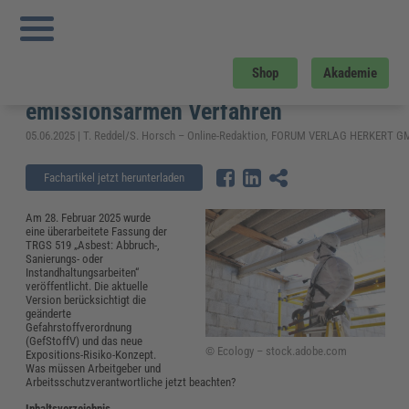
Sie sind hier:
Startseite
»
Fachwissen
»
Arbeitsschutz
»
Neue TRGS 519:
Änderungen zu Arbeiten mit Asbest und emissionsarmen Verfahren
Neue TRGS 519: Änderungen zu
Shop
Akademie
Arbeiten mit Asbest und
emissionsarmen Verfahren
05.06.2025 | T. Reddel/S. Horsch – Online-Redaktion, FORUM VERLAG HERKERT 
Fachartikel jetzt herunterladen
Am 28. Februar 2025 wurde
eine überarbeitete Fassung der
TRGS 519 „Asbest: Abbruch-,
Sanierungs- oder
Instandhaltungsarbeiten“
veröffentlicht. Die aktuelle
Version berücksichtigt die
geänderte
Gefahrstoffverordnung
(GefStoffV) und das neue
© Ecology – stock.adobe.com
Expositions-Risiko-Konzept.
Was müssen Arbeitgeber und
Arbeitsschutzverantwortliche jetzt beachten?
Inhaltsverzeichnis