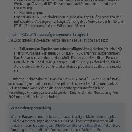
Werkzeug). Zuvor galt BT 42 (Aushauen und Schneiden mit und ohne
Erwärmung).
Kernbohrungen:
Ergänzt um BT 55 (Kernbohrungen in asbesthaltigen Fußbodenaufbauten
mit spezieller Absaugvorrichtung). Vorher gab es Verweise auf BT 50 und
BT 51 (Kernbohrungen durch Wände und Böden).
In der TRGS 519 neu aufgenommene Tätigkeit
Die Exposition-Risiko-Matrix wurde um eine neue Tätigkeit ergänzt:
Entfernen von Tapeten von asbesthaltigen Untergründen (lfd. Nr. 14):
Hierfür wurde das Verfahren BT 54 (ENVIPRO-Verfahren) aufgenommen.
Das Risiko wird als niedrig eingestuft. Für die verantwortliche Person im
Betrieb ist die Sachkunde „niedriges Risiko“ (VP-Q1) erforderlich, für die
Aufsichtführende Person Grundkenntnisse plus das Qualifikationsmodul
Q1E.
→
Wichtig:
Arbeitgeber müssen die TRGS 519 gemäß § 7 Abs. 2 GefStoffV
berücksichtigen, sind aber nicht verpflichtet, sie wortwörtlich umzusetzen.
Bei Beachtung kann jedoch die sogenannte gefahrstoffrechtliche
Vermutungswirkung beansprucht werden. Dies wird in der Neufassung von
2025 ausdrücklich hervorgehoben.
Veranstaltungsempfehlung
Wer im Bauwesen rechtssicher mit asbesthaltigen Materialien umgehen
und die Anforderungen der neuen TRGS 519 kompetent umsetzen will,
findet mit dem
E-Learning zur „DEKRA-zertifizierten Bauleiter/in“
die ideale
Grundlage – für fundiertes Fachwissen rund um Gefahrstoffe,