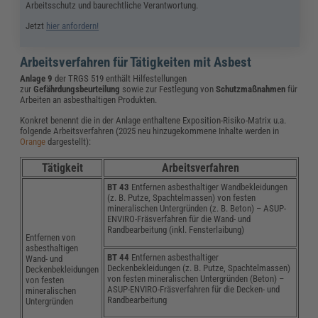
Arbeitsschutz und baurechtliche Verantwortung.
Jetzt
hier anfordern!
Arbeitsverfahren für Tätigkeiten mit Asbest
Anlage 9
der TRGS 519 enthält Hilfestellungen
zur
Gefährdungsbeurteilung
sowie zur Festlegung von
Schutzmaßnahmen
für
Arbeiten an asbesthaltigen Produkten.
Konkret benennt die in der Anlage enthaltene Exposition-Risiko-Matrix u.a.
folgende Arbeitsverfahren (2025 neu hinzugekommene Inhalte werden in
Orange
dargestellt):
Tätigkeit
Arbeitsverfahren
BT 43
Entfernen asbesthaltiger Wandbekleidungen
(z. B. Putze, Spachtelmassen) von festen
mineralischen Untergründen (z. B. Beton) – ASUP-
ENVIRO-Fräsverfahren für die Wand- und
Randbearbeitung (inkl. Fensterlaibung)
Entfernen von
asbesthaltigen
BT 44
Entfernen asbesthaltiger
Wand- und
Deckenbekleidungen (z. B. Putze, Spachtelmassen)
Deckenbekleidungen
von festen mineralischen Untergründen (Beton) –
von festen
ASUP-ENVIRO-Fräsverfahren für die Decken- und
mineralischen
Randbearbeitung
Untergründen