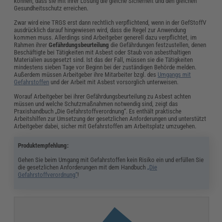
können, dass sie mit ihrer Lösung die gleiche Sicherheit und den gleichen
Gesundheitsschutz erreichen.
Zwar wird eine TRGS erst dann rechtlich verpflichtend, wenn in der GefStoffV
ausdrücklich darauf hingewiesen wird, dass die Regel zur Anwendung
kommen muss. Allerdings sind Arbeitgeber generell dazu verpflichtet, im
Rahmen ihrer
Gefährdungsbeurteilung
die Gefährdungen festzustellen, denen
Beschäftigte bei Tätigkeiten mit Asbest oder Staub von asbesthaltigen
Materialien ausgesetzt sind. Ist das der Fall, müssen sie die Tätigkeiten
mindestens sieben Tage vor Beginn bei der zuständigen Behörde melden.
Außerdem müssen Arbeitgeber ihre Mitarbeiter bzgl. des
Umgangs mit
Gefahrstoffen
und der Arbeit mit Asbest vorsorglich unterweisen.
Worauf Arbeitgeber bei ihrer Gefährdungsbeurteilung zu Asbest achten
müssen und welche Schutzmaßnahmen notwendig sind, zeigt das
Praxishandbuch „Die Gefahrstoffverordnung“. Es enthält praktische
Arbeitshilfen zur Umsetzung der gesetzlichen Anforderungen und unterstützt
Arbeitgeber dabei, sicher mit Gefahrstoffen am Arbeitsplatz umzugehen.
Produktempfehlung:
Gehen Sie beim Umgang mit Gefahrstoffen kein Risiko ein und erfüllen Sie
die gesetzlichen Anforderungen mit dem Handbuch
„Die
Gefahrstoffverordnung“
!