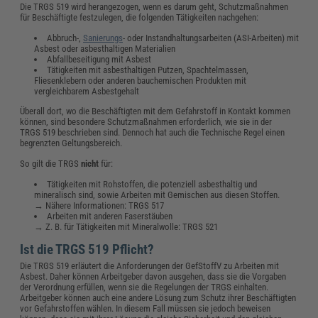
Die TRGS 519 wird herangezogen, wenn es darum geht, Schutzmaßnahmen
für Beschäftigte festzulegen, die folgenden Tätigkeiten nachgehen:
Abbruch-,
Sanierungs
- oder Instandhaltungsarbeiten (ASI-Arbeiten) mit
Asbest oder asbesthaltigen Materialien
Abfallbeseitigung mit Asbest
Tätigkeiten mit asbesthaltigen Putzen, Spachtelmassen,
Fliesenklebern oder anderen bauchemischen Produkten mit
vergleichbarem Asbestgehalt
Überall dort, wo die Beschäftigten mit dem Gefahrstoff in Kontakt kommen
können, sind besondere Schutzmaßnahmen erforderlich, wie sie in der
TRGS 519 beschrieben sind. Dennoch hat auch die Technische Regel einen
begrenzten Geltungsbereich.
So gilt die TRGS
nicht
für:
Tätigkeiten mit Rohstoffen, die potenziell asbesthaltig und
mineralisch sind, sowie Arbeiten mit Gemischen aus diesen Stoffen.
→ Nähere Informationen: TRGS 517
Arbeiten mit anderen Faserstäuben
→ Z. B. für Tätigkeiten mit Mineralwolle: TRGS 521
Ist die TRGS 519 Pflicht?
Die TRGS 519 erläutert die Anforderungen der GefStoffV zu Arbeiten mit
Asbest. Daher können Arbeitgeber davon ausgehen, dass sie die Vorgaben
der Verordnung erfüllen, wenn sie die Regelungen der TRGS einhalten.
Arbeitgeber können auch eine andere Lösung zum Schutz ihrer Beschäftigten
vor Gefahrstoffen wählen. In diesem Fall müssen sie jedoch beweisen