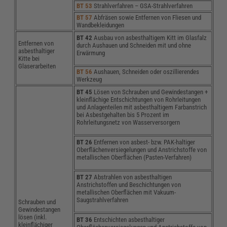
BT 53
Strahlverfahren – GSA-Strahlverfahren
BT 57
Abfräsen sowie Entfernen von Fliesen und
Wandbekleidungen
BT 42
Ausbau von asbesthaltigem Kitt im Glasfalz
Entfernen von
durch Aushauen und Schneiden mit und ohne
asbesthaltiger
Erwärmung
Kitte bei
Glaserarbeiten
BT 56
Aushauen, Schneiden oder oszillierendes
Werkzeug
BT 45
Lösen von Schrauben und Gewindestangen +
kleinflächige Entschichtungen von Rohrleitungen
und Anlagenteilen mit asbesthaltigem Farbanstrich
bei Asbestgehalten bis 5 Prozent im
Rohrleitungsnetz von Wasserversorgern
BT 26
Entfernen von asbest- bzw. PAK-haltiger
Oberflächenversiegelungen und Anstrichstoffe von
metallischen Oberflächen (Pasten-Verfahren)
BT 27
Abstrahlen von asbesthaltigen
Anstrichstoffen und Beschichtungen von
metallischen Oberflächen mit Vakuum-
Saugstrahlverfahren
Schrauben und
Gewindestangen
lösen (inkl.
BT 36
Entschichten asbesthaltiger
kleinflächiger