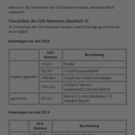
Aber auch das Verzeichnis der CAS-Nummern wurde zwischenzeitlich
angepasst.
Verzeichnis der CAS-Nummern (Abschnitt 4)
Im Verzeichnis der CAS-Nummern wurden sowohl Einträge gestrichen als
auch ergänzt.
Neuerungen von Juni 2026
CAS-
Bezeichnung
Nummer
110-86-1
Pyridin
552-30-7
Trimellitsäureanhydrid
ergänzt/geändert
7440-48-4
Cobalt und Cobaltverbindungen
5-Ethyl-3,7-dioxa-1-
7747-35-5
azabicyclo[3.3.0]octan (EDAO)
Benzol-1,2,4-tricarbonsäure-1,2-
gestrichen
552-30-7
anhydrid (Rauch)
Neuerungen von Juni 2024
CAS-
Bezeichnung
Nummer