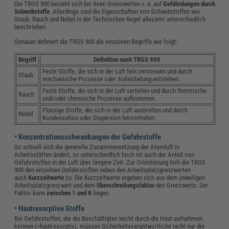
Die TRGS 900 bezieht sich bei ihren Grenzwerten v. a. auf
Gefährdungen durch
Schwebstoffe
. Allerdings sind die Eigenschaften von Schwebstoffen wie
Staub, Rauch und Nebel in der Technischen Regel allesamt unterschiedlich
beschrieben.
Genauer definiert die TRGS 900 die einzelnen Begriffe wie folgt:
Begriff
Definition nach TRGS 900
Feste Stoffe, die sich in der Luft fein zerstreuen und durch
Staub
mechanische Prozesse oder Aufwirbelung entstehen.
Feste Stoffe, die sich in der Luft verteilen und durch thermische
Rauch
und/oder chemische Prozesse aufkommen.
Flüssige Stoffe, die sich in der Luft ausbreiten und durch
Nebel
Kondensation oder Dispersion hervortreten.
• Konzentrationsschwankungen der Gefahrstoffe
So schnell sich die generelle Zusammensetzung der Atemluft in
Arbeitsstätten ändert, so unterschiedlich hoch ist auch der Anteil von
Gefahrstoffen in der Luft über längere Zeit. Zur Orientierung teilt die TRGS
900 den einzelnen Gefahrstoffen neben den Arbeitsplatzgrenzwerten
auch
Kurzzeitwerte
zu. Die Kurzzeitwerte ergeben sich aus dem jeweiligen
Arbeitsplatzgrenzwert und dem
Überschreitungsfaktor
des Grenzwerts. Der
Faktor kann
zwischen 1 und 8
liegen.
• Hautresorptive Stoffe
Bei Gefahrstoffen, die die Beschäftigten leicht durch die Haut aufnehmen
können (=hautresorptiv), müssen Sicherheitsverantwortliche nicht nur die