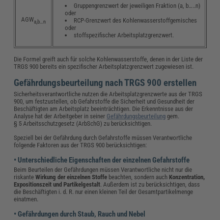
Gruppengrenzwert der jeweiligen Fraktion (a, b…..n)
oder
AGW
RCP-Grenzwert des Kohlenwasserstoffgemisches
a,b…n
oder
stoffspezifischer Arbeitsplatzgrenzwert.
Die Formel greift auch für solche Kohlenwasserstoffe, denen in der Liste der
TRGS 900 bereits ein spezifischer Arbeitsplatzgrenzwert zugewiesen ist.
Gefährdungsbeurteilung nach TRGS 900 erstellen
Sicherheitsverantwortliche nutzen die Arbeitsplatzgrenzwerte aus der TRGS
900, um festzustellen, ob Gefahrstoffe die Sicherheit und Gesundheit der
Beschäftigten am Arbeitsplatz beeinträchtigen. Die Erkenntnisse aus der
Analyse hat der Arbeitgeber in seiner
Gefährdungsbeurteilung
gem.
§ 5 Arbeitsschutzgesetz (ArbSchG) zu berücksichtigen.
Speziell bei der Gefährdung durch Gefahrstoffe müssen Verantwortliche
folgende Faktoren aus der TRGS 900 berücksichtigen:
• Unterschiedliche Eigenschaften der einzelnen Gefahrstoffe
Beim Beurteilen der Gefährdungen müssen Verantwortliche nicht nur die
riskante
Wirkung der einzelnen Stoffe
beachten, sondern auch
Konzentration,
Expositionszeit und Partikelgestalt
. Außerdem ist zu berücksichtigen, dass
die Beschäftigten i. d. R. nur einen kleinen Teil der Gesamtpartikelmenge
einatmen.
• Gefährdungen durch Staub, Rauch und Nebel