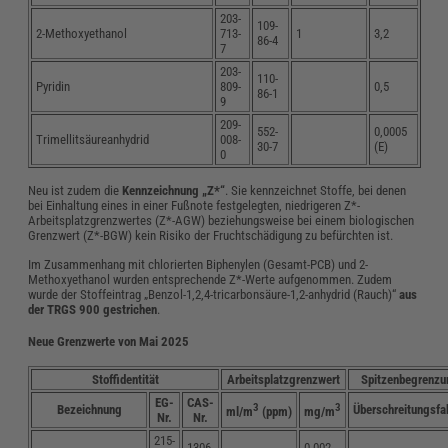
203-
109-
2-Methoxyethanol
713-
1
3,2
86-4
7
203-
110-
Pyridin
809-
0,5
86-1
9
209-
552-
0,0005
Trimellitsäureanhydrid
008-
30-7
(E)
0
Neu ist zudem die
Kennzeichnung „Z*“
. Sie kennzeichnet Stoffe, bei denen
bei Einhaltung eines in einer Fußnote festgelegten, niedrigeren Z*-
Arbeitsplatzgrenzwertes (Z*-AGW) beziehungsweise bei einem biologischen
Grenzwert (Z*-BGW) kein Risiko der Fruchtschädigung zu befürchten ist.
Im Zusammenhang mit chlorierten Biphenylen (Gesamt-PCB) und 2-
Methoxyethanol wurden entsprechende Z*-Werte aufgenommen. Zudem
wurde der Stoffeintrag „Benzol-1,2,4-tricarbonsäure-1,2-anhydrid (Rauch)“
aus
der TRGS 900 gestrichen
.
Neue Grenzwerte von Mai 2025
Stoffidentität
Arbeitsplatzgrenzwert
Spitzenbegrenzu
EG-
CAS-
3
3
Bezeichnung
Überschreitungsfa
ml/m
(ppm)
mg/m
Nr.
Nr.
215-
1306-
0,002