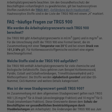
Arbeitsplatzgrenzwerte beachten. Um den Gesundheitsschutz der
Beschäftigten vollumfänglich zu gewährleisten, gilt bei hautresorptiven
Stoffen zusätzlich die
TRGS 401
„Gefährdung durch Hautkontakt“
.
Hautresorptive Stoffe sind in der Liste der TRGS 900 mit einem „H“ markiert.
FAQ –häufige Fragen zur TRGS 900
Wie werden die Arbeitsplatzgrenzwerte nach TRGS 900
berechnet?
3
3
Die TRGS 900 gibt Arbeitsplatzgrenzwerte in ml/m
(ppm) und in mg/m
an.
Für die Umrechnung stellt die TRGS 900 eine Formel bereit, die im
Zusammenhang mit einer
Temperatur von 20°C
und bei einem
Druck von
101,3 kPa
gilt. Für Kohlenwasserstoffgemische existiert eine eigene
Berechnungsformel.
Welche Stoffe sind in der TRGS 900 aufgeführt?
Die TRGS 900 enthält Arbeitsplatzgrenzwerte für viele chemische und
biologische Gefahrstoffe. Dazu gehören zum Beispiel Kohlenmonoxid,
Pyridin, Cobalt und Cobaltverbindungen, Trimellitsäureanhydrid und 2-
Methoxyethanol. Die Stoffe werden
alphabetisch geordnet
und über EG-
Nummer, CAS-Nummer und weitere Details kategorisiert.
Was ist der neue Staubgrenzwert gemäß TRGS 900?
Im Zusammenhang mit dem allgemeinen Staubgrenzwert gelten nach TRGS
3
3
900 1,25 mg/m
für A-Staub (alveolengängige Fraktion) und 10 mg/m
für E-
Staub (einatembare Fraktion). Diese Grenzwerte dienen dem
Schutz der
Beschäftigten vor gesundheitlichen Beeinträchtigungen durch
Staubbelastungen
am Arbeitsplatz. Die Änderungen der TRGS 900 aus Juni