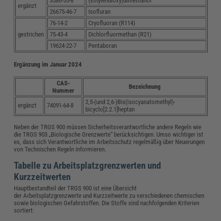
3586-55-8
(Ethylendioxy)dimethanol
ergänzt
26675-46-7
Isofluran
76-14-2
Cryofluoran (R114)
gestrichen
75-43-4
Dichlorfluormethan (R21)
19624-22-7
Pentaboran
Ergänzung im Januar 2024
CAS-
Bezeichnung
Nummer
2,5-(und 2,6-)Bis(isocyanatomethyl)-
ergänzt
74091-64-8
bicyclo[2.2.1]heptan
Neben der TRGS 900 müssen Sicherheitsverantwortliche andere Regeln wie
die TRGS 903 „Biologische Grenzwerte“ berücksichtigen. Umso wichtiger ist
es, dass sich Verantwortliche im Arbeitsschutz regelmäßig über Neuerungen
von Technischen Regeln informieren.
Tabelle zu Arbeitsplatzgrenzwerten und
Kurzzeitwerten
Hauptbestandteil der TRGS 900 ist eine Übersicht
der Arbeitsplatzgrenzwerte und Kurzzeitwerte zu verschiedenen chemischen
sowie biologischen Gefahrstoffen. Die Stoffe sind nachfolgenden Kriterien
sortiert: