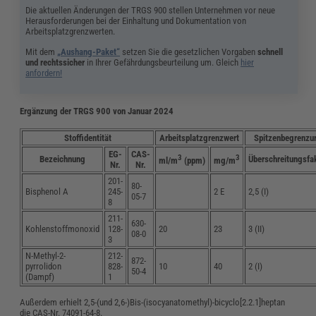
Die aktuellen Änderungen der TRGS 900 stellen Unternehmen vor neue
Herausforderungen bei der Einhaltung und Dokumentation von
Arbeitsplatzgrenzwerten.
Mit dem
„Aushang-Paket“
setzen Sie die gesetzlichen Vorgaben
schnell
und rechtssicher
in Ihrer Gefährdungsbeurteilung um. Gleich
hier
anfordern!
Ergänzung der TRGS 900 von Januar 2024
Stoffidentität
Arbeitsplatzgrenzwert
Spitzenbegrenzu
EG-
CAS-
3
3
Bezeichnung
Überschreitungsfa
ml/m
(ppm)
mg/m
Nr.
Nr.
201-
80-
Bisphenol A
245-
2 E
2,5 (I)
05-7
8
211-
630-
Kohlenstoffmonoxid
128-
20
23
3 (II)
08-0
3
N-Methyl-2-
212-
872-
pyrrolidon
828-
10
40
2 (I)
50-4
(Dampf)
1
Außerdem erhielt 2,5-(und 2,6-)Bis-(isocyanatomethyl)-bicyclo[2.2.1]heptan
die CAS-Nr. 74091-64-8.