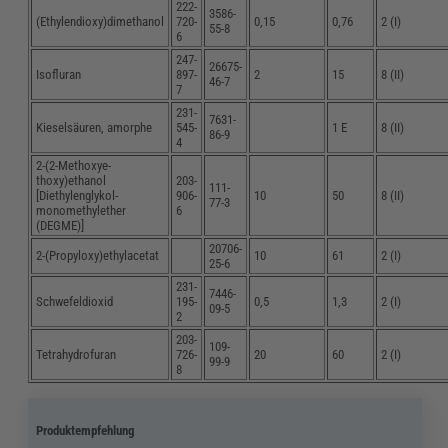
222-
3586-
(Ethylendioxy)dimethanol
720-
0,15
0,76
2 (I)
55-8
6
247-
26675-
Isofluran
897-
2
15
8 (II)
46-7
7
231-
7631-
Kieselsäuren, amorphe
545-
1 E
8 (II)
86-9
4
2-(2-Methoxye-
thoxy)ethanol
203-
111-
[Diethylenglykol-
906-
10
50
8 (II)
77-3
monomethylether
6
(DEGME)]
20706-
2-(Propyloxy)ethylacetat
10
61
2 (I)
25-6
231-
7446-
Schwefeldioxid
195-
0,5
1,3
2 (I)
09-5
2
203-
109-
Tetrahydrofuran
726-
20
60
2 (I)
99-9
8
Produktempfehlung