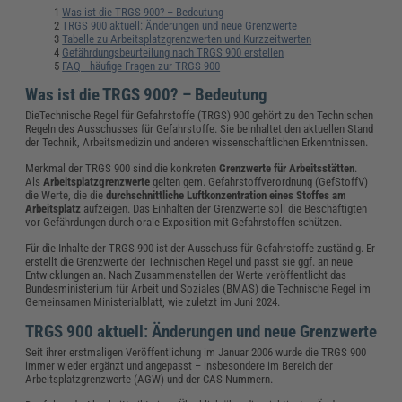
Was ist die TRGS 900? – Bedeutung
TRGS 900 aktuell: Änderungen und neue Grenzwerte
Tabelle zu Arbeitsplatzgrenzwerten und Kurzzeitwerten
Gefährdungsbeurteilung nach TRGS 900 erstellen
FAQ –häufige Fragen zur TRGS 900
Was ist die TRGS 900? – Bedeutung
DieTechnische Regel für Gefahrstoffe (TRGS) 900 gehört zu den Technischen
Regeln des Ausschusses für Gefahrstoffe. Sie beinhaltet den aktuellen Stand
der Technik, Arbeitsmedizin und anderen wissenschaftlichen Erkenntnissen.
Merkmal der TRGS 900 sind die konkreten
Grenzwerte für Arbeitsstätten
.
Als
Arbeitsplatzgrenzwerte
gelten gem. Gefahrstoffverordnung (GefStoffV)
die Werte, die die
durchschnittliche Luftkonzentration eines Stoffes am
Arbeitsplatz
aufzeigen. Das Einhalten der Grenzwerte soll die Beschäftigten
vor Gefährdungen durch orale Exposition mit Gefahrstoffen schützen.
Für die Inhalte der TRGS 900 ist der Ausschuss für Gefahrstoffe zuständig. Er
erstellt die Grenzwerte der Technischen Regel und passt sie ggf. an neue
Entwicklungen an. Nach Zusammenstellen der Werte veröffentlicht das
Bundesministerium für Arbeit und Soziales (BMAS) die Technische Regel im
Gemeinsamen Ministerialblatt, wie zuletzt im Juni 2024.
TRGS 900 aktuell: Änderungen und neue Grenzwerte
Seit ihrer erstmaligen Veröffentlichung im Januar 2006 wurde die TRGS 900
immer wieder ergänzt und angepasst – insbesondere im Bereich der
Arbeitsplatzgrenzwerte (AGW) und der CAS-Nummern.