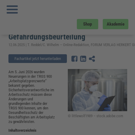
Sie sind hier:
Startseite
»
Fachwissen
»
Arbeitsschutz
»
TRGS 900
„Arbeitsplatzgrenzwerte“: Änderung, Bedeutung und Gefährdungsbeurteilung
TRGS 900 „Arbeitsplatzgrenzwerte“:
Shop
Akademie
Änderung, Bedeutung und
Gefährdungsbeurteilung
12.06.2025 | T. Reddel/C. Wilhelm – Online-Redaktion, FORUM VERLAG HERKERT
Fachartikel jetzt herunterladen
Am 5. Juni 2026 wurden
Neuerungen in der TRGS 900
„Arbeitsplatzgrenzwerte“
bekannt gegeben.
Sicherheitsverantwortliche im
Arbeitsschutz müssen diese
Änderungen und
grundlegenden Inhalte der
TRGS 900 kennen, um den
Gesundheitsschutz der
© littlewolf1989 – stock.adobe.com
Beschäftigten am Arbeitsplatz
zu gewährleisten.
Inhaltsverzeichnis