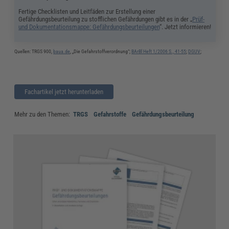
Fertige Checklisten und Leitfäden zur Erstellung einer
Gefährdungsbeurteilung zu stofflichen Gefährdungen gibt es in der „
Prüf-
und Dokumentationsmappe: Gefährdungsbeurteilungen
“. Jetzt informieren!
Quellen: TRGS 900,
baua.de
, „Die Gefahrstoffverordnung“;
BArBl Heft 1/2006 S., 41-55
;
DGUV
;
Fachartikel jetzt herunterladen
Mehr zu den Themen:
TRGS
Gefahrstoffe
Gefährdungsbeurteilung