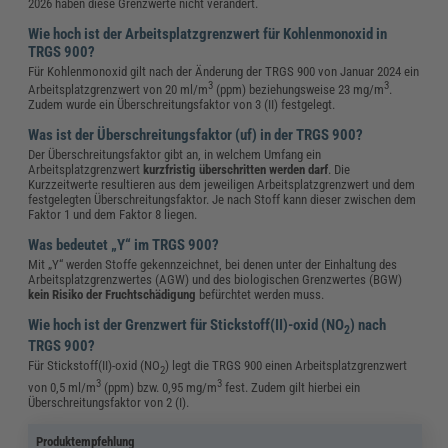
2026 haben diese Grenzwerte nicht verändert.
Wie hoch ist der Arbeitsplatzgrenzwert für Kohlenmonoxid in
TRGS 900?
Für Kohlenmonoxid gilt nach der Änderung der TRGS 900 von Januar 2024 ein
3
3
Arbeitsplatzgrenzwert von 20 ml/m
(ppm) beziehungsweise 23 mg/m
.
Zudem wurde ein Überschreitungsfaktor von 3 (II) festgelegt.
Was ist der Überschreitungsfaktor (uf) in der TRGS 900?
Der Überschreitungsfaktor gibt an, in welchem Umfang ein
Arbeitsplatzgrenzwert
kurzfristig überschritten werden darf
. Die
Kurzzeitwerte resultieren aus dem jeweiligen Arbeitsplatzgrenzwert und dem
festgelegten Überschreitungsfaktor. Je nach Stoff kann dieser zwischen dem
Faktor 1 und dem Faktor 8 liegen.
Was bedeutet „Y“ im TRGS 900?
Mit „Y“ werden Stoffe gekennzeichnet, bei denen unter der Einhaltung des
Arbeitsplatzgrenzwertes (AGW) und des biologischen Grenzwertes (BGW)
kein Risiko der Fruchtschädigung
befürchtet werden muss.
Wie hoch ist der Grenzwert für Stickstoff(II)-oxid (NO
) nach
2
TRGS 900?
Für Stickstoff(II)-oxid (NO
) legt die TRGS 900 einen Arbeitsplatzgrenzwert
2
3
3
von 0,5 ml/m
(ppm) bzw. 0,95 mg/m
fest. Zudem gilt hierbei ein
Überschreitungsfaktor von 2 (I).
Produktempfehlung