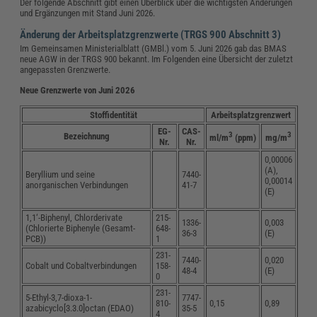
Der folgende Abschnitt gibt einen Überblick über die wichtigsten Änderungen
und Ergänzungen mit Stand Juni 2026.
Änderung der Arbeitsplatzgrenzwerte (TRGS 900 Abschnitt 3)
Im Gemeinsamen Ministerialblatt (GMBl.) vom 5. Juni 2026 gab das BMAS
neue AGW in der TRGS 900 bekannt. Im Folgenden eine Übersicht der zuletzt
angepassten Grenzwerte.
Neue Grenzwerte von Juni 2026
Stoffidentität
Arbeitsplatzgrenzwert
EG-
CAS-
3
3
Bezeichnung
ml/m
(ppm)
mg/m
Nr.
Nr.
0,00006
(A),
Beryllium und seine
7440-
0,00014
anorganischen Verbindungen
41-7
(E)
1,1‘-Biphenyl, Chlorderivate
215-
1336-
0,003
(Chlorierte Biphenyle (Gesamt-
648-
36-3
(E)
PCB))
1
231-
7440-
0,020
Cobalt und Cobaltverbindungen
158-
48-4
(E)
0
231-
5-Ethyl-3,7-dioxa-1-
7747-
810-
0,15
0,89
azabicyclo[3.3.0]octan (EDAO)
35-5
4