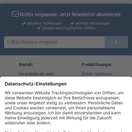
Nichts verpassen: Jetzt Newsletter abonnieren
aktuelles Fachwissen
wichtige Neuerungen
passgenaues Fachgebiet wählen
Kontakt
Produktlösungen
Sie erreichen uns unter:
FORUM Fachliteratur
AKADEMIE HERKERT
(08233) 38 11 23
Unsere Marken
service@forum-verlag.com
Mo-Do 07:30 - 17:00 Uhr
Fr 07:30 - 15:00 Uhr
Folgen Sie uns