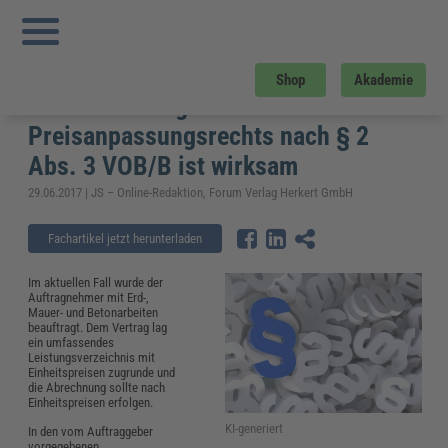
Sie sind hier:
Startseite
»
Fachwissen
»
Bau und Gebäudemanagement
»
Aktuelles Urteil des OLG Düsseldorf: Formularmäßiger Ausschluss des
Preisanpassungsrechts nach § 2 Abs. 3 VOB/B ist wirksam
Aktuelles Urteil des OLG Düsseldorf:
Shop
Akademie
Formularmäßiger Ausschluss des
Preisanpassungsrechts nach § 2
Abs. 3 VOB/B ist wirksam
29.06.2017 | JS – Online-Redaktion, Forum Verlag Herkert GmbH
Fachartikel jetzt herunterladen
Im aktuellen Fall wurde der
Auftragnehmer mit Erd-,
Mauer- und Betonarbeiten
beauftragt. Dem Vertrag lag
ein umfassendes
Leistungsverzeichnis mit
Einheitspreisen zugrunde und
die Abrechnung sollte nach
Einheitspreisen erfolgen.
KI-generiert
In den vom Auftraggeber
vorgegebenen