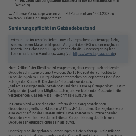
Bis
2050 soll der gesamte Bausektor in der EU klimaneutral
sein
(Artikel 9)
→ All diese Vorschläge wurden vom EU-Parlament am 14.03.2023 zur
weiteren Diskussion angenommen.
Sanierungspflicht im Gebäudebestand
Wichtig: Die im ursprünglichen Entwurf vorgesehene Sanierungspflicht,
wird es in dem Maße nicht geben. Aufgrund des GEG und der möglichen
finanziellen Belastung für Eigentümer sieht die Bundesregierung hier
keinen nationalen Handlungszwang (vgl.
https://www.tagesschau.de
)
Nach Artikel 9 der Richtlinie ist vorgesehen, dass energetisch schlechte
Gebäude schrittweise saniert werden. Die 15 Prozent der schlechtesten
Gebäude in jedem EU-Mitgliedstaat entsprechen der geplanten Einstufung
zufolge der Klasse G. Die „besten“ Gebäude werden als
„Nullemissionsgebäude“ bezeichnet und der Klasse A(+) zugeordnet. Es wird
Aufgabe der jeweiligen Mitgliedstaaten, alle verbleibenden Gebäude in die
verbleibenden Klassen A bis F gleichmäßig aufzuteilen.
In Deutschland würde dies eine Reform der bislang bestehenden
Gebäudeenergieeffizienzklassen „A+“ bis „H“ darstellen. Das Ergebnis wäre
eine Verschärfung des unteren Drittels von energetisch unzureichenden
Gebäuden – konkret werden mit dieser Kategorisierung deutlich mehr
Gebäude sanierungspflichtig sein als zuvor.
Überträgt man die geplanten Forderungen auf die bisherige Skala müssen
voraussichtlich alle Wohngebäude der Klasse G und F bis spätestens Ende