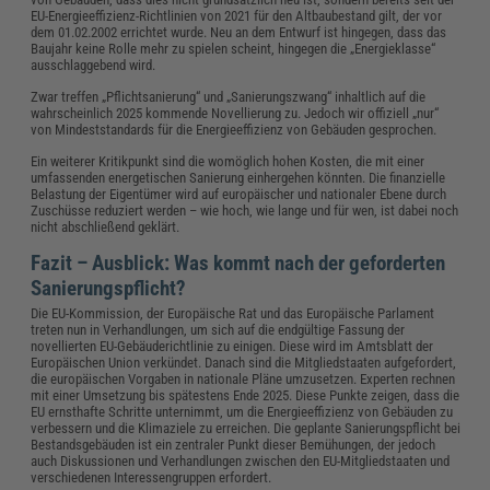
EU-Energieeffizienz-Richtlinien von 2021 für den Altbaubestand gilt, der vor
dem 01.02.2002 errichtet wurde. Neu an dem Entwurf ist hingegen, dass das
Baujahr keine Rolle mehr zu spielen scheint, hingegen die „Energieklasse“
ausschlaggebend wird.
Zwar treffen „Pflichtsanierung“ und „Sanierungszwang“ inhaltlich auf die
wahrscheinlich 2025 kommende Novellierung zu. Jedoch wir offiziell „nur“
von Mindeststandards für die Energieeffizienz von Gebäuden gesprochen.
Ein weiterer Kritikpunkt sind die womöglich hohen Kosten, die mit einer
umfassenden energetischen Sanierung einhergehen könnten. Die finanzielle
Belastung der Eigentümer wird auf europäischer und nationaler Ebene durch
Zuschüsse reduziert werden – wie hoch, wie lange und für wen, ist dabei noch
nicht abschließend geklärt.
Fazit – Ausblick: Was kommt nach der geforderten
Sanierungspflicht?
Die EU-Kommission, der Europäische Rat und das Europäische Parlament
treten nun in Verhandlungen, um sich auf die endgültige Fassung der
novellierten EU-Gebäuderichtlinie zu einigen. Diese wird im Amtsblatt der
Europäischen Union verkündet. Danach sind die Mitgliedstaaten aufgefordert,
die europäischen Vorgaben in nationale Pläne umzusetzen. Experten rechnen
mit einer Umsetzung bis spätestens Ende 2025. Diese Punkte zeigen, dass die
EU ernsthafte Schritte unternimmt, um die Energieeffizienz von Gebäuden zu
verbessern und die Klimaziele zu erreichen. Die geplante Sanierungspflicht bei
Bestandsgebäuden ist ein zentraler Punkt dieser Bemühungen, der jedoch
auch Diskussionen und Verhandlungen zwischen den EU-Mitgliedstaaten und
verschiedenen Interessengruppen erfordert.