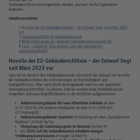
Gebäuderichtlinie hervorgehoben werden, und was sie für Eigentümer
bedeuten.
Inhaltsverzeichnis
Novelle der EU-Gebäuderichtlinie – der Entwurf liegt seit März 2023
vor
Sanierungspflicht im Gebäudebestand
Widerstand gegen die geplante Gebäudesanierungspflicht
Fazit – Ausblick: Was kommt nach der geforderten
Sanierungspflicht?
Novelle der EU-Gebäuderichtlinie – der Entwurf liegt
seit März 2023 vor
Speziell im Bereich des Gebäudebestands verschärft der Entwurf zur Novelle
der Gebäuderichtlinie die Anforderungen an Nachhaltigkeit und
Energieeffizienz. Aber auch Nicht-Wohngebäude sind von der geplanten
Neuregelung betroffen. Zu diesem Zwecke wurden neue Gebäudeklassen
eingeführt und neue Begrifflichkeiten in die Richtlinie aufgenommen:
Nullemissionsgebäude für neue öffentliche Gebäude
ab dem
01.01.2026 für alle anderen Neubauten ab dem 01.01.2028 (Art.
2/7/Anhang III)
Nullemissionsgebäude-Quartiere
im Einklang mit dem „Europäischen
Bauhaus“ (Artikel 3a/7a)
Steigerung der Sanierungsquote im Bestand
(Artikel 9)
Bis
2030 soll der Gebäudebereich erheblich weniger
Treibhausgasemissionen
erzeugen (Artikel 9)