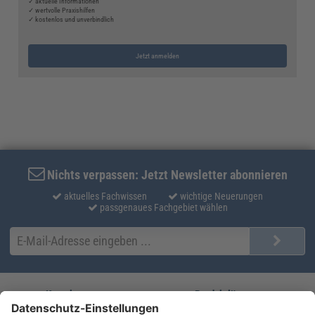
✓ aktuelle Informationen
✓ wertvolle Praxishilfen
✓ kostenlos und unverbindlich
Jetzt anmelden
Nichts verpassen: Jetzt Newsletter abonnieren
aktuelles Fachwissen
wichtige Neuerungen
passgenaues Fachgebiet wählen
Kontakt
Produktlösungen