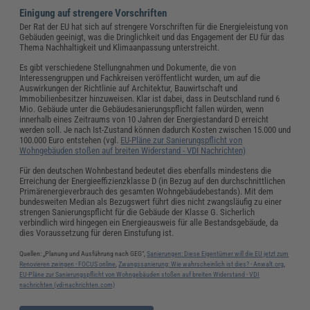
Einigung auf strengere Vorschriften
Der Rat der EU hat sich auf strengere Vorschriften für die Energieleistung von
Gebäuden geeinigt, was die Dringlichkeit und das Engagement der EU für das
Thema Nachhaltigkeit und Klimaanpassung unterstreicht.
Es gibt verschiedene Stellungnahmen und Dokumente, die von
Interessengruppen und Fachkreisen veröffentlicht wurden, um auf die
Auswirkungen der Richtlinie auf Architektur, Bauwirtschaft und
Immobilienbesitzer hinzuweisen. Klar ist dabei, dass in Deutschland rund 6
Mio. Gebäude unter die Gebäudesanierungspflicht fallen würden, wenn
innerhalb eines Zeitraums von 10 Jahren der Energiestandard D erreicht
werden soll. Je nach Ist-Zustand können dadurch Kosten zwischen 15.000 und
100.000 Euro entstehen (vgl.
EU-Pläne zur Sanierungspflicht von
Wohngebäuden stoßen auf breiten Widerstand - VDI Nachrichten)
Für den deutschen Wohnbestand bedeutet dies ebenfalls mindestens die
Erreichung der Energieeffizienzklasse D (in Bezug auf den durchschnittlichen
Primärenergieverbrauch des gesamten Wohngebäudebestands). Mit dem
bundesweiten Median als Bezugswert führt dies nicht zwangsläufig zu einer
strengen Sanierungspflicht für die Gebäude der Klasse G. Sicherlich
verbindlich wird hingegen ein Energieausweis für alle Bestandsgebäude, da
dies Voraussetzung für deren Einstufung ist.
Quellen: „Planung und Ausführung nach GEG“,
Sanierungen: Diese Eigentümer will die EU jetzt zum
Renovieren zwingen - FOCUS online
,
Zwangssanierung: Wie wahrscheinlich ist dies? - Anwalt.org
,
EU-Pläne zur Sanierungspflicht von Wohngebäuden stoßen auf breiten Widerstand - VDI
nachrichten (vdi-nachrichten.com)