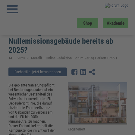
Sie sind hier:
Startseite
»
Fachwissen
»
Bau und Gebäudemanagement
»
Sanierungspflicht für Bestandsgebäude – Nullemissionsgebäude bereits ab
2025?
Sanierungspflicht für
Shop
Akademie
Bestandsgebäude –
Nullemissionsgebäude bereits ab
2025?
14.11.2023 | J. Morelli – Online Redaktion, Forum Verlag Herkert GmbH
Fachartikel jetzt herunterladen
Die geplante Sanierungspflicht
bei Bestandsgebäuden ist ein
wesentlicher Bestandteil des
Entwurfs der novellierten EU-
Gebäuderichtlinie, die darauf
abzielt, die Energieeffizienz
von Gebäuden zu verbessern
und die EU bis 2050
klimaneutral zu machen.
Dieser Fachartikel enthält die
KI-generiert
Kernpunkte, die im Entwurf der
Novelle der EU-