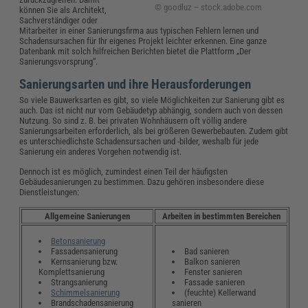
© goodluz – stock.adobe.com
können Sie als Architekt,
Sachverständiger oder
Mitarbeiter in einer Sanierungsfirma aus typischen Fehlern lernen und
Schadensursachen für Ihr eigenes Projekt leichter erkennen. Eine ganze
Datenbank mit solch hilfreichen Berichten bietet die Plattform „Der
Sanierungsvorsprung“.
Sanierungsarten und ihre Herausforderungen
So viele Bauwerksarten es gibt, so viele Möglichkeiten zur Sanierung gibt es
auch. Das ist nicht nur vom Gebäudetyp abhängig, sondern auch von dessen
Nutzung. So sind z. B. bei privaten Wohnhäusern oft völlig andere
Sanierungsarbeiten erforderlich, als bei größeren Gewerbebauten. Zudem gibt
es unterschiedlichste Schadensursachen und -bilder, weshalb für jede
Sanierung ein anderes Vorgehen notwendig ist.
Dennoch ist es möglich, zumindest einen Teil der häufigsten
Gebäudesanierungen zu bestimmen. Dazu gehören insbesondere diese
Dienstleistungen:
Allgemeine Sanierungen
Arbeiten in bestimmten Bereichen
Betonsanierung
Fassadensanierung
Bad sanieren
Kernsanierung bzw.
Balkon sanieren
Komplettsanierung
Fenster sanieren
Strangsanierung
Fassade sanieren
Schimmelsanierung
(feuchte) Kellerwand
Brandschadensanierung
sanieren