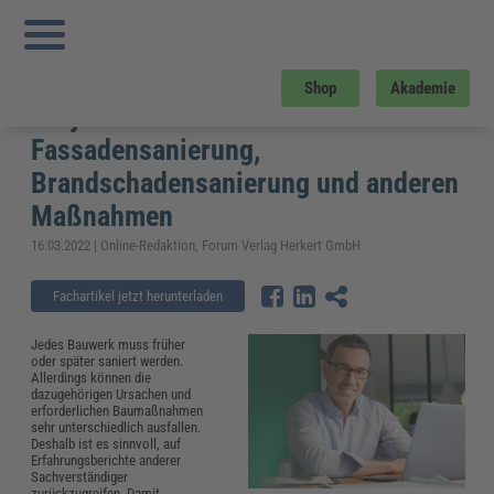
Sie sind hier:
Startseite
»
Fachwissen
»
Bau und Gebäudemanagement
»
Sanierungsprojekte finden: Projektberichte zu Fassadensanierung,
Brandschadensanierung und anderen Maßnahmen
Sanierungsprojekte finden:
Shop
Akademie
Projektberichte zu
Fassadensanierung,
Brandschadensanierung und anderen
Maßnahmen
16.03.2022 | Online-Redaktion, Forum Verlag Herkert GmbH
Fachartikel jetzt herunterladen
Jedes Bauwerk muss früher
oder später saniert werden.
Allerdings können die
dazugehörigen Ursachen und
erforderlichen Baumaßnahmen
sehr unterschiedlich ausfallen.
Deshalb ist es sinnvoll, auf
Erfahrungsberichte anderer
Sachverständiger
zurückzugreifen. Damit