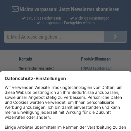
Nichts verpassen: Jetzt Newsletter abonnieren
aktuelles Fachwissen
wichtige Neuerungen
passgenaues Fachgebiet wählen
Kontakt
Produktlösungen
Sie erreichen uns unter:
FORUM Fachliteratur
AKADEMIE HERKERT
(08233) 38 11 23
Unsere Marken
service@forum-verlag.com
Mo-Do 07:30 - 17:00 Uhr
Fr 07:30 - 15:00 Uhr
Folgen Sie uns