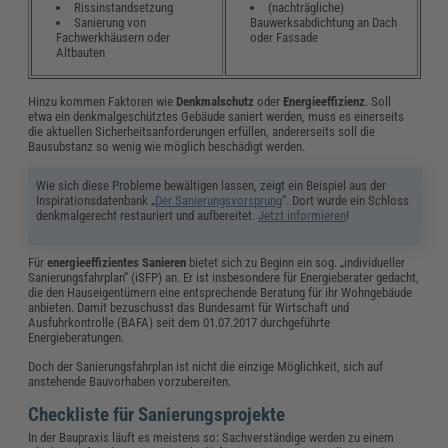
Rissinstandsetzung
(nachträgliche)
Sanierung von
Bauwerksabdichtung an Dach
Fachwerkhäusern oder
oder Fassade
Altbauten
Hinzu kommen Faktoren wie
Denkmalschutz
oder
Energieeffizienz
. Soll
etwa ein denkmalgeschütztes Gebäude saniert werden, muss es einerseits
die aktuellen Sicherheitsanforderungen erfüllen, andererseits soll die
Bausubstanz so wenig wie möglich beschädigt werden.
Wie sich diese Probleme bewältigen lassen, zeigt ein Beispiel aus der
Inspirationsdatenbank „
Der Sanierungsvorsprung
“. Dort wurde ein Schloss
denkmalgerecht restauriert und aufbereitet.
Jetzt informieren
!
Für
energieeffizientes Sanieren
bietet sich zu Beginn ein sog. „individueller
Sanierungsfahrplan“ (iSFP) an. Er ist insbesondere für Energieberater gedacht,
die den Hauseigentümern eine entsprechende Beratung für ihr Wohngebäude
anbieten. Damit bezuschusst das Bundesamt für Wirtschaft und
Ausfuhrkontrolle (BAFA) seit dem 01.07.2017 durchgeführte
Energieberatungen.
Doch der Sanierungsfahrplan ist nicht die einzige Möglichkeit, sich auf
anstehende Bauvorhaben vorzubereiten.
Checkliste für Sanierungsprojekte
In der Baupraxis läuft es meistens so: Sachverständige werden zu einem