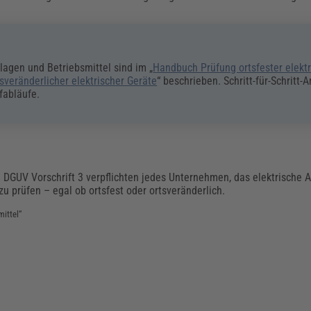
lagen und Betriebsmittel sind im „
Handbuch Prüfung ortsfester elekt
veränderlicher elektrischer Geräte
“ beschrieben. Schritt-für-Schritt-
üfabläufe
.
e DGUV Vorschrift 3 verpflichten jedes Unternehmen, das elektrische 
u prüfen – egal ob ortsfest oder ortsveränderlich.
mittel“