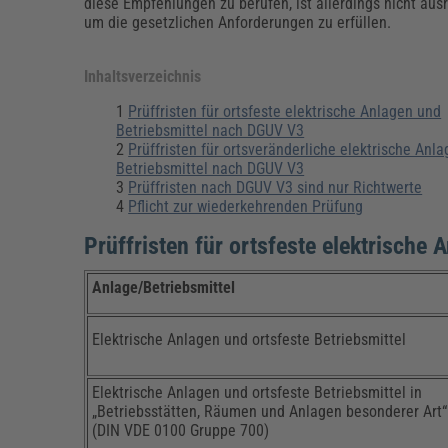
Erneuerbare Energien
Geschäftsführung
Pflegeleitung & Pflegepraxis
diese Empfehlungen zu berufen, ist allerdings nicht aus
um die gesetzlichen Anforderungen zu erfüllen.
Energie & Umwelt
Führung & Management
Gesundheit & Pflege
Kommunales
Fachpublikationen & Arbeitshilfen
Inhaltsverzeichnis
Weiterbildungen (AKADEMIE HERKERT)
Bauhof
Künstliche Intelligenz
Personalwesen
Prüffristen für ortsfeste elektrische Anlagen und
Bau, Immobilien & Gebäudemanagement
Personal, Ausbildung & Recht
Reisekosten und Finanzen
Betriebsmittel nach DGUV V3
Grünflächen
Prüffristen für ortsveränderliche elektrische Anl
Weiterbildungen (AKADEMIE HERKERT)
Betriebsmittel nach DGUV V3
Verkehrsrecht
Prüffristen nach DGUV V3 sind nur Richtwerte
Reisekosten & Finanzen
Zollabwicklung & Exportabwicklung
Pflicht zur wiederkehrenden Prüfung
Zoll & Export
Prüffristen für ortsfeste elektrisch
Anlage/Betriebsmittel
Elektrische Anlagen und ortsfeste Betriebsmittel
Elektrische Anlagen und ortsfeste Betriebsmittel in
„Betriebsstätten, Räumen und Anlagen besonderer Art“
(DIN VDE 0100 Gruppe 700)