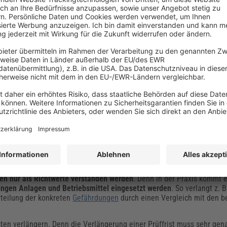
holungsprüfung
ktrische Anlagen und Betriebsmittel nach DGUV
rungs- und Geräteanschlussleitungen mit Steckvorrichtungen, Anschlus
uss sollten
alle 6 Monate, auf Baustellen alle 3 Monate auf einen 
icht, kann die
Prüffrist verlängert
werden: auf Baustellen, in Fertigun
ns zwei Jahre.
ichtwerte
nen nur
als Richtwerte verstanden werden
. Denn in der Praxis kommt e
ngen Anlagen und Betriebsmittel eingesetzt werden
. So verlangt z. B
rteilung der konkreten
Gefährdungen
durch einen Vergleich mit den be
ten verlängern. Denn die Verlängerung einer Prüffrist muss sehr ge