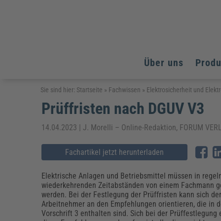
Über uns
Prod
Arbeitsschutz
Arbeitsschutz
Arbeitsschutz
Sie sind hier:
Startseite
»
Fachwissen
»
Elektrosicherheit und Elekt
Prüffristen nach DGUV V3
Fachpublikationen & Arbeitshilfen
Bildung und Erziehung
Bildung und Erziehung
Weiterbildungen (AKADEMIE HERKERT)
Arbeitssicherheit & Gesundheitsschutz
Assistenz & Office-Management
Baurecht & Architektenrecht
14.04.2023 | J. Morelli – Online-Redaktion, FORUM V
Energie und Umwelt
Energie und Umwelt
Arbeitsschutz & Brandschutz
Bau, Immobilien & Gebäudemanagement
Bildung und Erziehung
Brandschutz
Energieoptimiertes & klimaneutrales Bauen
Kommunales
Kommunales
Fachartikel jetzt herunterladen
Fachpublikationen & Arbeitshilfen
Nachhaltiges Planen
Reisekosten und Finanzen
Reisekosten und Finanzen
Kinderschutz, Jugendhilfe & Inklusion
Datenschutz & IT-Recht
Elektrosicherheit
Elektrische Anlagen und Betriebsmittel müssen in rege
wiederkehrenden Zeitabständen von einem Fachmann g
Datenschutz & IT-Sicherheit
Elektrosicherheit & Elektrotechnik
Energie und Umwelt
werden. Bei der Festlegung der Prüffristen kann sich de
Fachpublikationen & Arbeitshilfen
Arbeitnehmer an den Empfehlungen orientieren, die in 
Vorschrift 3 enthalten sind. Sich bei der Prüffestlegung 
Weiterbildungen (AKADEMIE HERKERT)