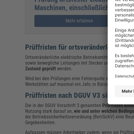
Maschinen, einschließlich Wieder
Mehr erfahren
Prüffristen für ortsveränderliche ele
Ortsveränderliche elektrische Betriebsmittel, Verlänge
sowie bewegliche Leitungen mit Stecker und Festanschl
Zustand geprüft
werden.
Wird bei den Prüfungen eine Fehlerquote von < 2 % erre
Werkstätten auf maximal ein Jahr, in Büros auf höchste
Prüffristen nach DGUV V3 sind nur R
Die in der DGUV Vorschrift 3 genannten
Prüffristen kön
Nutzung stark darauf an,
wie und unter welchen Bedingu
die Betriebssicherheitsverordnung (BetrSichV) eine Beu
Gegebenheiten.
Aufpassen müssen Arbeitgeber zudem, wenn sie Prüffris