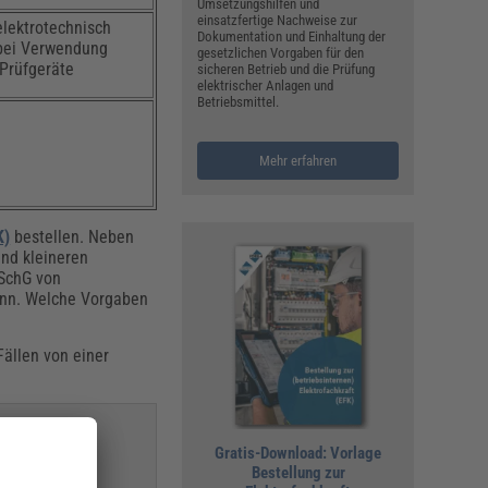
Umsetzungshilfen und
einsatzfertige Nachweise zur
elektrotechnisch
Dokumentation und Einhaltung der
bei Verwendung
gesetzlichen Vorgaben für den
Prüfgeräte
sicheren Betrieb und die Prüfung
elektrischer Anlagen und
Betriebsmittel.
Mehr erfahren
K)
bestellen. Neben
und kleineren
bSchG von
kann. Welche Vorgaben
Fällen von einer
Gratis-Download: Vorlage
Bestellung zur