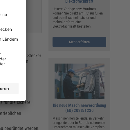
Elektrofachkraft
Unsere Vorlage bzw. Vordruck
können Sie direkt am PC ausfüllen
und somit schnell, sicher und
rechtskonform eine
Elektrofachkraft bestellen.
Mehr erfahren
sleitungen mit Stecker
ordnungsgemäßen
gsstätten und
s für die sichere
Die neue Maschinenverordnung
.
(EU) 2023/1230
trieblichen
Maschinen herstellende, in Verkehr
bringende oder in Betrieb nehmende
Unternehmen müssen die Vorgaben
nau begründet werden.