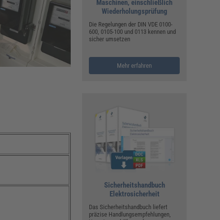
ualitätsmanagement, Hygiene & Arbeitsschutz
Maschinen, einschließlich
Wiederholungsprüfung
Personalmanagement
Die Regelungen der DIN VDE 0100-
hpublikationen & Arbeitshilfen
600, 0105-100 und 0113 kennen und
sicher umsetzen
iterbildungen (AKADEMIE HERKERT)
ausmeister & Haustechnik
Mehr erfahren
ergaberecht
Sicherheitshandbuch
Elektrosicherheit
Das Sicherheitshandbuch liefert
präzise Handlungsempfehlungen,