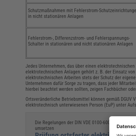
Schutzmaßnahmen mit Fehlerstrom-Schutzeinrichtung
in nicht stationären Anlagen
Fehlerstrom-, Differenzstrom- und Fehlerspannungs-
Schalter in stationären und nicht stationären Anlagen
Jedes Unternehmen, das über einen elektrotechnischen 
elektrotechnischen Anlagen gehört z. B. der Einsatz von 
elektrotechnischen Arbeiten stets der Schutz der eigen
Unternehmen dafür Sorge zu tragen, dass jeder Mitarbei
hierbei beachtet werden sollten, zeigen Fachbücher od
Ortsveränderliche Betriebsmittel können gemäß DGUV Vor
elektrotechnisch unterwiesenen Person (EuP) unter Aufsi
Die Regelungen der DIN VDE 0100-600, 0105-100 u
umsetzen
Prüfung ortsfester elektrischer A