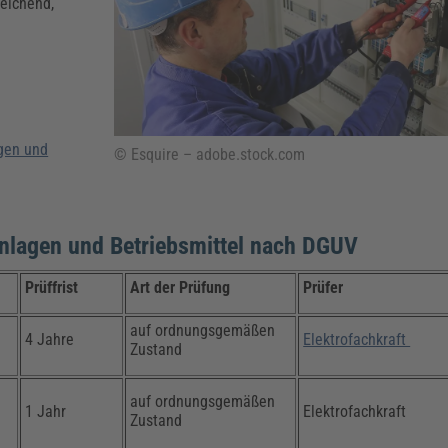
Klimaanpassung
Qualitätsmanagement
Praxismanagement, Abrechnung & Therapie
Q
reichend,
Künstliche Intelligenz
Weiterbildungen (AKADEMIE HERKERT)
Fac
We
Feuerwehr
H
Kommunales
Zoll und Export
Recht, Sicherheit & Ordnung
V
agen und
© Esquire – adobe.stock.com
Fachpublikationen & Arbeitshilfen
Weiterbildungen (AKADEMIE HERKERT)
Zollverfahren & Zollvorschriften
e Anlagen und Betriebsmittel nach DGUV
Prüffrist
Art der Prüfung
Prüfer
auf ordnungsgemäßen
4 Jahre
Elektrofachkraft
Zustand
auf ordnungsgemäßen
1 Jahr
Elektrofachkraft
Zustand