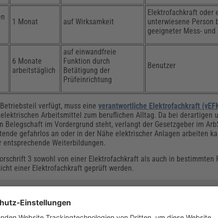
Elektrofachkraft oder 
en
1 Monat
auf Wirksamkeit
unterwiesene Person 
geeigneter Mess- und 
auf einwandfreie
6 Monate
Funktion durch
Benutzer
arbeitstäglich
Betätigung der
Prüfeinrichtung
Betriebsteil verfügt, muss eine
verantwortliche Elektrofachkraft (vEF
elektrischen Arbeitsmittel zum beruflichen Alltag. Da bei derartigen 
en Belegschaft im Vordergrund steht, verlangt der Gesetzgeber im Ar
tende gefahrlos an oder in der Nähe elektrischer Anlagen arbeiten 
er entsprechende Weiterbildungen.
schrift 3 sowohl von einer Elektrofachkraft als auch in bestimmten 
cht einer Elektrofachkraft geprüft werden.
nd 0113 kennen und sicher
nlagen und