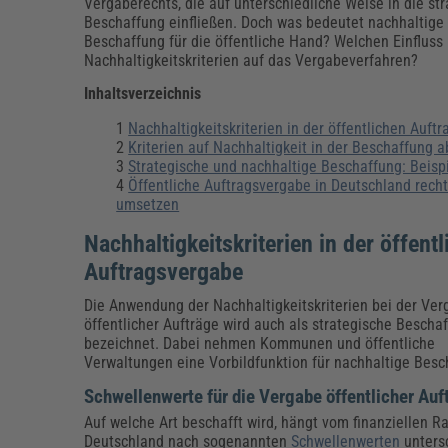
Erneuerbare Energien
Geschäftsführung
Pflegeleitung & Pflegepraxis
Vergaberechts, die auf unterschiedliche Weise in die st
Beschaffung einfließen. Doch was bedeutet nachhaltige
Energie & Umwelt
Führung & Management
Gesundheit & Pflege
Kommunales
Beschaffung für die öffentliche Hand? Welchen Einfluss
Nachhaltigkeitskriterien auf das Vergabeverfahren?
Fachpublikationen & Arbeitshilfen
Weiterbildungen (AKADEMIE HERKERT)
Inhaltsverzeichnis
Bauhof
Künstliche Intelligenz
Personalwesen
Bau, Immobilien & Gebäudemanagement
Personal, Ausbildung & Recht
Reisekosten und Finanzen
Nachhaltigkeitskriterien in der öffentlichen Auft
Grünflächen
Kriterien auf Nachhaltigkeit in der Beschaffung
Weiterbildungen (AKADEMIE HERKERT)
Strategische und nachhaltige Beschaffung: Beisp
Verkehrsrecht
Öffentliche Auftragsvergabe in Deutschland recht
Reisekosten & Finanzen
Zollabwicklung & Exportabwicklung
umsetzen
Zoll & Export
Nachhaltigkeitskriterien in der öffent
Auftragsvergabe
Die Anwendung der Nachhaltigkeitskriterien bei der Ve
öffentlicher Aufträge wird auch als strategische Bescha
bezeichnet. Dabei nehmen Kommunen und öffentliche
Verwaltungen eine Vorbildfunktion für nachhaltige Besc
Schwellenwerte für die Vergabe öffentlicher Auf
Auf welche Art beschafft wird, hängt vom finanziellen R
Deutschland nach sogenannten
Schwellenwerten
unters