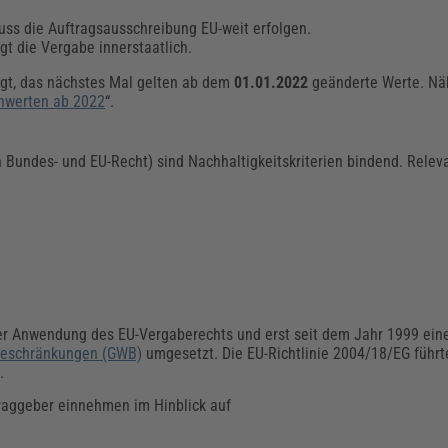
uss die Auftragsausschreibung EU-weit erfolgen.
gt die Vergabe innerstaatlich.
egt, das nächstes Mal gelten ab dem
01.01.2022
geänderte Werte. Näh
nwerten ab 2022
“.
h Bundes- und EU-Recht) sind Nachhaltigkeitskriterien bindend. Relev
 der Anwendung des EU-Vergaberechts und erst seit dem Jahr 1999 ein
beschränkungen (GWB)
umgesetzt. Die EU-Richtlinie 2004/18/EG führt
.
traggeber einnehmen im Hinblick auf