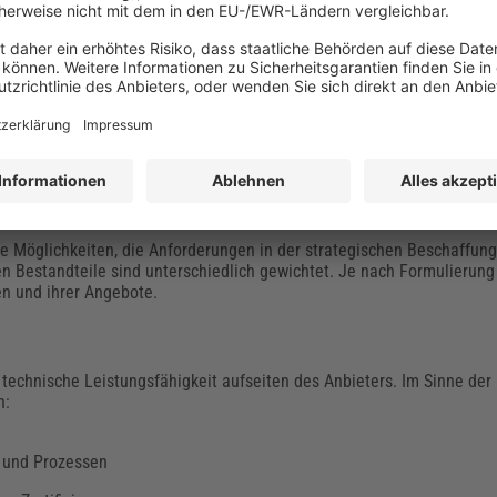
er Vertragsordnung für Bauleistungen (VOB). Im Sinne der nachhaltig
cht, die Einhaltung von Nachhaltigkeitskriterien sicherzustellen.
verordnung (VgV)
zu berücksichtigen. Diese gilt bundesweit und ist f
en. Bleibt die finanziellen Aufwände unterhalb der im GWB definiert
)
glichkeiten, die Anforderungen in der strategischen Beschaffung z
en Bestandteile sind unterschiedlich gewichtet. Je nach Formulierung
n und ihrer Angebote.
 technische Leistungsfähigkeit aufseiten des Anbieters. Im Sinne der
n:
n und Prozessen