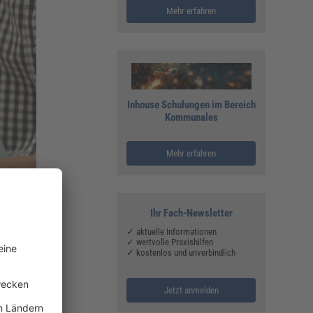
Mehr erfahren
Inhouse Schulungen im Bereich
Kommunales
Mehr erfahren
Ihr Fach-Newsletter
✓ aktuelle Informationen
✓ wertvolle Praxishilfen
✓ kostenlos und unverbindlich
Jetzt anmelden