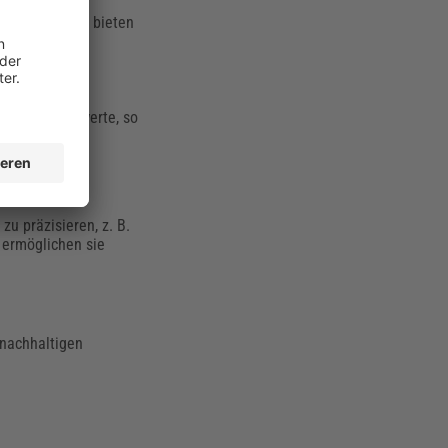
en Beschaffung bieten
ür die Vergabe
en Schwellenwerte, so
u präzisieren, z. B.
 ermöglichen sie
 nachhaltigen