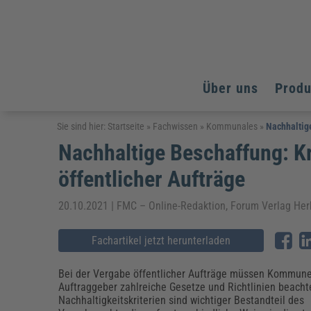
Über uns
Prod
Arbeitsschutz
Arbeitsschutz
Arbeitsschutz
Sie sind hier:
Startseite
»
Fachwissen
»
Kommunales
»
Nachhaltige
Nachhaltige Beschaffung: Kr
Fachpublikationen & Arbeitshilfen
Bildung und Erziehung
Bildung und Erziehung
Weiterbildungen (AKADEMIE HERKERT)
öffentlicher Aufträge
Arbeitssicherheit & Gesundheitsschutz
Assistenz & Office-Management
Baurecht & Architektenrecht
Energie und Umwelt
Energie und Umwelt
Arbeitsschutz & Brandschutz
Bau, Immobilien & Gebäudemanagement
Bildung und Erziehung
Brandschutz
Energieoptimiertes & klimaneutrales Bauen
20.10.2021 | FMC – Online-Redaktion, Forum Verlag He
Kommunales
Kommunales
Fachpublikationen & Arbeitshilfen
Nachhaltiges Planen
Fachartikel jetzt herunterladen
Reisekosten und Finanzen
Reisekosten und Finanzen
Kinderschutz, Jugendhilfe & Inklusion
Datenschutz & IT-Recht
Elektrosicherheit
Datenschutz & IT-Sicherheit
Elektrosicherheit & Elektrotechnik
Energie und Umwelt
Bei der Vergabe öffentlicher Aufträge müssen Kommun
Fachpublikationen & Arbeitshilfen
Auftraggeber zahlreiche Gesetze und Richtlinien beacht
Nachhaltigkeitskriterien sind wichtiger Bestandteil des
Weiterbildungen (AKADEMIE HERKERT)