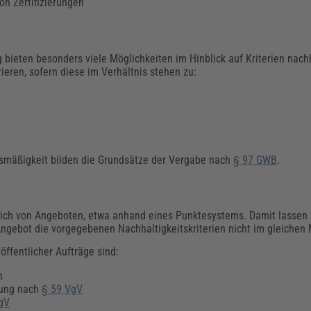
on Zertifizierungen
bieten besonders viele Möglichkeiten im Hinblick auf Kriterien nach
ren, sofern diese im Verhältnis stehen zu:
ismäßigkeit bilden die Grundsätze der Vergabe nach
§ 97 GWB
.
ich von Angeboten, etwa anhand eines Punktesystems. Damit lassen 
gebot die vorgegebenen Nachhaltigkeitskriterien nicht im gleichen M
öffentlicher Aufträge sind:
n
tung nach
§ 59 VgV
gV