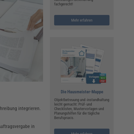
ualitätsmanagement, Hygiene & Arbeitsschutz
fachgerecht!
Personalmanagement
hpublikationen & Arbeitshilfen
Mehr erfahren
iterbildungen (AKADEMIE HERKERT)
ausmeister & Haustechnik
ergaberecht
Die Hausmeister-Mappe
Objektbetreuung und -instandhaltung
leicht gemacht: Prüf- und
hreibung integrieren.
Checklisten, Mustervorlagen und
Planungshilfen für die tägliche
Berufspraxis.
Auftragsvergabe in
Mehr erfahren