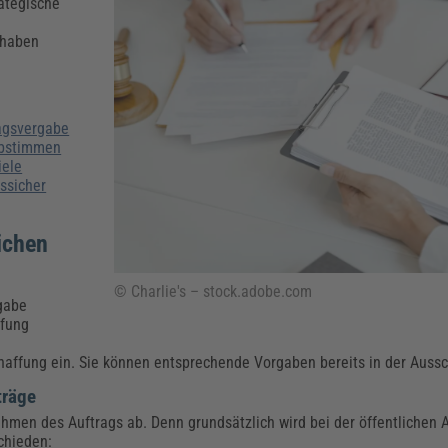
Klimaanpassung
Qualitätsmanagement
Praxismanagement, Abrechnung & Therapie
Q
rategische
Künstliche Intelligenz
 haben
Weiterbildungen (AKADEMIE HERKERT)
Fac
We
Feuerwehr
H
Kommunales
Zoll und Export
ragsvergabe
Recht, Sicherheit & Ordnung
V
 abstimmen
Fachpublikationen & Arbeitshilfen
iele
ssicher
Weiterbildungen (AKADEMIE HERKERT)
Zollverfahren & Zollvorschriften
lichen
© Charlie's – stock.adobe.com
rgabe
ffung
haffung ein. Sie können entsprechende Vorgaben bereits in der Aussc
träge
ahmen des Auftrags ab. Denn grundsätzlich wird bei der öffentlichen 
chieden: