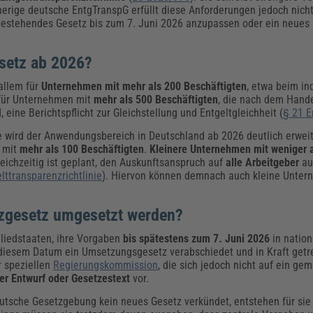
sherige deutsche EntgTranspG erfüllt diese Anforderungen jedoch nich
 bestehendes Gesetz bis zum 7. Juni 2026 anzupassen oder ein neues
esetz ab 2026?
allem für
Unternehmen mit mehr als 200 Beschäftigten
, etwa beim in
 für Unternehmen mit
mehr als 500 Beschäftigten
, die nach dem Hand
, eine Berichtspflicht zur Gleichstellung und Entgeltgleichheit (
§ 21 E
e wird der Anwendungsbereich in Deutschland ab 2026 deutlich erweite
n mit
mehr als 100 Beschäftigten
.
Kleinere Unternehmen mit weniger 
ichzeitig ist geplant, den Auskunftsanspruch auf
alle Arbeitgeber
au
elttransparenzrichtlinie
). Hiervon können demnach auch kleine Unter
nzgesetz umgesetzt werden?
tgliedstaaten, ihre Vorgaben
bis spätestens zum 7. Juni 2026
in nation
u diesem Datum ein Umsetzungsgesetz verabschiedet und in Kraft getr
 speziellen
Regierungskommission
, die sich jedoch nicht auf ein g
ger Entwurf oder Gesetzestext
vor.
eutsche Gesetzgebung kein neues Gesetz verkündet, entstehen für si