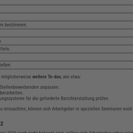
ern bestimmen.
n.
tteln.
ießen.
n möglicherweise
weitere To-dos
, wie etwa:
 Stellenbewerbenden anpassen.
berarbeiten.
ngssysteme für die geforderte Berichterstattung prüfen.
zu missachten, können sich Arbeitgeber in speziellen Seminaren noch
tz