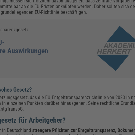
rdings müssen sie trotzdem davon ausgehen, dass zentrale Vorgaben 
nmittelbar an die EU‑Fristen anknüpfen werden. Daher sollten sich d
grundeliegenden EU-Richtlinie beschäftigen.
nsparenzgesetz
U-
ihre Auswirkungen
tsches Gesetz?
etzungsgesetz, das die EU‑Entgelttransparenzrichtlinie von 2023 in n
 in einzelnen Punkten darüber hinausgehen. Seine rechtliche Grundl
EntgTranspG.
esetz für Arbeitgeber?
r in Deutschland
strengere Pflichten zur Entgelttransparenz, Dokume