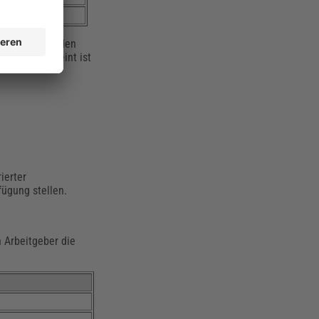
dem sind sie den
retung“ gemeint ist
ierter
fügung stellen.
 Arbeitgeber die