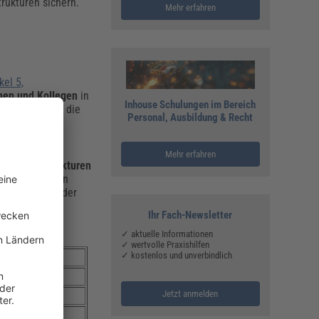
rukturen sichern.
Mehr erfahren
kel 5,
nnen und Kollegen
in
Inhouse Schulungen im Bereich
Entgeltspanne, die
Personal, Ausbildung & Recht
Mehr erfahren
re Entgeltstrukturen
die Berichte ein
fe schaffen oder
Ihr Fach-Newsletter
 ab:
✓ aktuelle Informationen
✓ wertvolle Praxishilfen
✓ kostenlos und unverbindlich
Jetzt anmelden