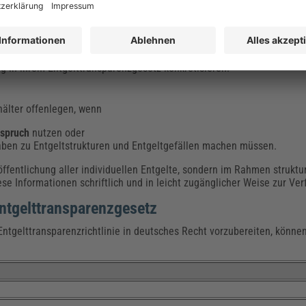
Jährlich
rte Daten zu Entgeltgefällen und Entgeltbestandteilen enthalten. Zu
sbehörden zur Verfügung zu stellen. Wer genau mit „Arbeitnehmervert
g in ihrem Entgelttransparenzgesetz konkretisieren.
hälter offenlegen, wenn
nspruch
nutzen oder
ben zu Entgeltstrukturen und Entgeltgefällen machen müssen.
öffentlichung aller individuellen Entgelte, sondern im Rahmen struktur
e Informationen schriftlich und in leicht zugänglicher Weise zur Ver
Entgelttransparenzgesetz
ntgelttransparenzrichtlinie in deutsches Recht vorzubereiten, können