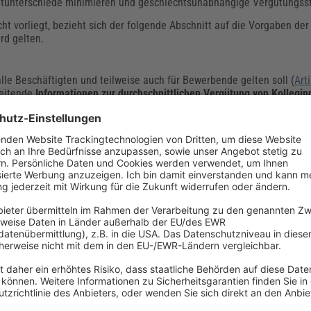
eltunterschiede minimieren und geschlechtsunabhängige Vergütungsst
t vorliegt, bezieht sich der folgende Abschnitt auf die Vorgaben der
rd gelten.
alle Beschäftigten und teilweise auch für Bewerbende gelten soll (
Arti
beitende
Informationen zur durchschnittlichen Vergütung von Kollegi
. Dabei ist der
Medianwert
der Vergütung, also der mittlere Wert der 
größe ausgeweitet. Sie verpflichtet Unternehmen,
regelmäßig über ih
Männern zu berichten
(
Artikel 9 Entgelttransparenzrichtlinie
). Zeigen 
ent
, müssen Arbeitgeber entweder innerhalb von sechs Monaten Abhil
geltbewertung
durchführen (
Artikel 10 Entgelttransparentrichtlinie
).
geltgefälle berichten müssen, hängt von der Größe des Unternehmens
Darauffolgender Turnus
n laut EU-Richtlinie, aber mit Entgelttransparenzgesetz möglich
Alle drei Jahre
Alle drei Jahre