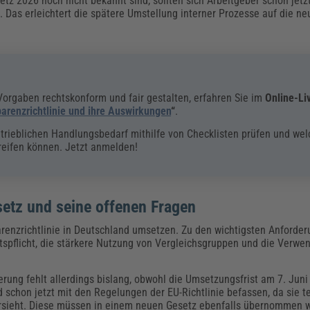
z 2026 noch nicht bekannt sind, sollten sich Arbeitgeber schon jetzt
 Das erleichtert die spätere Umstellung interner Prozesse auf die n
orgaben rechtskonform und fair gestalten, erfahren Sie im
Online-Li
parenzrichtlinie und ihre Auswirkungen
“
.
etrieblichen Handlungsbedarf mithilfe von Checklisten prüfen und we
reifen können. Jetzt anmelden!
setz und seine offenen Fragen
arenzrichtlinie in Deutschland umsetzen. Zu den wichtigsten Anforde
tspflicht, die stärkere Nutzung von Vergleichsgruppen und die Verwe
rung fehlt allerdings bislang, obwohl die Umsetzungsfrist am 7. Jun
 schon jetzt mit den Regelungen der EU-Richtlinie befassen, da sie te
orsieht. Diese müssen in einem neuen Gesetz ebenfalls übernommen 