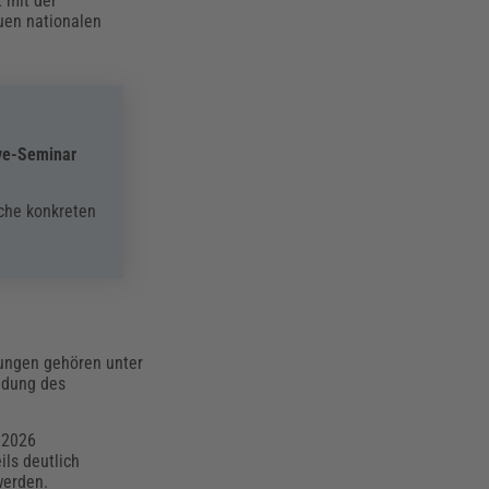
 mit der
euen nationalen
ve-Seminar
lche konkreten
rungen gehören unter
ndung des
i 2026
ils deutlich
werden.