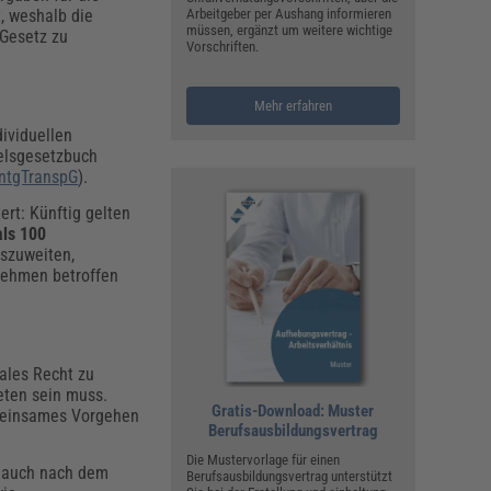
t, weshalb die
Arbeitgeber per Aushang informieren
müssen, ergänzt um weitere wichtige
 Gesetz zu
Vorschriften.
Mehr erfahren
dividuellen
elsgesetzbuch
ntgTranspG
).
rt: Künftig gelten
als 100
szuweiten,
nehmen betroffen
ales Recht zu
eten sein muss.
Gratis-Download: Muster
emeinsames Vorgehen
Berufsausbildungsvertrag
Die Mustervorlage für einen
e auch nach dem
Berufsausbildungsvertrag unterstützt