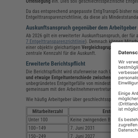
Offenlegung
ein. Dies soll geschlechtsspezifische Entg
Da das entsprechend angepasste EntgTranspG bisher nich
Entgelttransparenzrichtlinie, da diese als Mindeststanda
Auskunftsanspruch gegenüber dem Arbeitgeber
Ab 2026 gilt ein erweiterter Auskunftsanspruch, der für 
7 Entgelttransparenzrichtlinie
). Demnach können Mitar
einer objektiv gleichartigen
Vergleichsgruppe
verlangen
zentrale Kennzahl für die Auskunft.
Erweiterte Berichtspflicht
Die Berichtspflicht wird stufenweise nach Unternehmens
und etwaige Entgeltunterschiede zwischen Frauen und 
unbegründetes Entgeltgefälle von mindestens
fünf Proz
gemeinsam mit den Arbeitnehmervertretungen eine
Ent
Wie häufig Arbeitgeber über geschlechtsspezifische Ent
Mitarbeiterzahl
Erstmalige Frist
Unter 100
Keine zwingenden Berichtspflichte
100–149
7. Juni 2031
150–249
7. Juni 2027