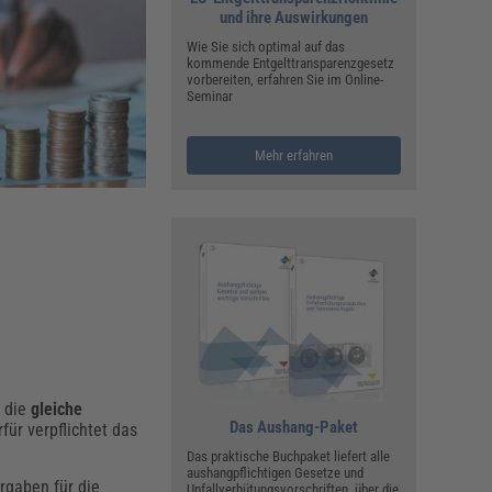
ualitätsmanagement, Hygiene & Arbeitsschutz
und ihre Auswirkungen
Personalmanagement
Wie Sie sich optimal auf das
kommende Entgelttransparenzgesetz
hpublikationen & Arbeitshilfen
vorbereiten, erfahren Sie im Online-
Seminar
iterbildungen (AKADEMIE HERKERT)
ausmeister & Haustechnik
ergaberecht
Mehr erfahren
l die
gleiche
Das Aushang-Paket
ür verpflichtet das
Das praktische Buchpaket liefert alle
aushangpflichtigen Gesetze und
orgaben für die
Unfallverhütungsvorschriften, über die