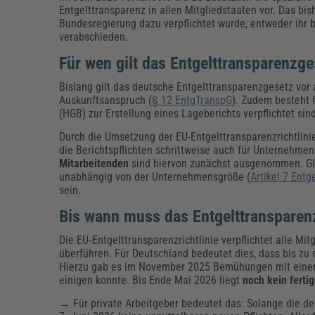
Entgelttransparenz in allen Mitgliedstaaten vor. Das bi
Bundesregierung dazu verpflichtet wurde, entweder ihr
verabschieden.
Für wen gilt das Entgelttransparenzg
Bislang gilt das deutsche Entgelttransparenzgesetz vor 
Auskunftsanspruch (
§ 12 EntgTranspG
). Zudem besteht
(HGB) zur Erstellung eines Lageberichts verpflichtet sind
Durch die Umsetzung der EU-Entgelttransparenzrichtlini
die Berichtspflichten schrittweise auch für Unternehme
Mitarbeitenden
sind hiervon zunächst ausgenommen. Gle
unabhängig von der Unternehmensgröße (
Artikel 7 Entg
sein.
Bis wann muss das Entgelttranspare
Die EU‑Entgelttransparenzrichtlinie verpflichtet alle Mi
überführen. Für Deutschland bedeutet dies, dass bis z
Hierzu gab es im November 2025 Bemühungen mit einer
einigen konnte. Bis Ende Mai 2026 liegt
noch kein ferti
→ Für private Arbeitgeber bedeutet das: Solange die d