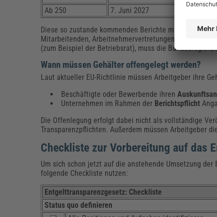
Ab 250
7. Juni 2027
Diese so zustande kommenden Berichte müssen detaillie
Mitarbeitenden, Arbeitnehmervertretungen und Aufsicht
(zum Beispiel der Betriebsrat), muss die Bundesregierun
Wann müssen Gehälter offengelegt werden?
Laut aktueller EU-Richtlinie müssen Arbeitgeber ihre Ge
Beschäftigte oder Bewerbende ihren
Auskunftsa
Unternehmen im Rahmen der
Berichtspflicht
Anga
Die Offenlegung erfolgt dabei nicht als vollständige Ver
Transparenzpflichten. Außerdem müssen Arbeitgeber dies
Checkliste zur Vorbereitung auf das 
Um sich schon jetzt auf die anstehende Umsetzung der E
folgende Checkliste nutzen:
Entgelttransparenzgesetz: Checkliste
Status quo definieren