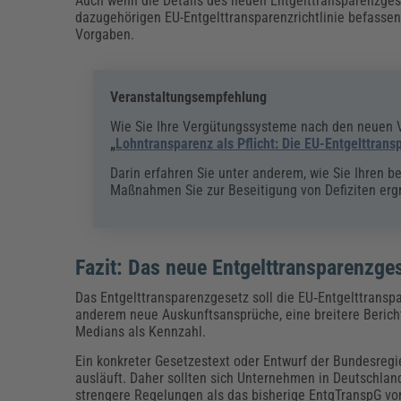
Auch wenn die Details des neuen Entgelttransparenzgeset
dazugehörigen EU-Entgelttransparenzrichtlinie befassen.
Vorgaben.
Veranstaltungsempfehlung
Wie Sie Ihre Vergütungssysteme nach den neuen V
„
Lohntransparenz als Pflicht: Die EU-Entgelttrans
Darin erfahren Sie unter anderem, wie Sie Ihren b
Maßnahmen Sie zur Beseitigung von Defiziten erg
Fazit: Das neue Entgelttransparenzge
Das Entgelttransparenzgesetz soll die EU‑Entgelttransp
anderem neue Auskunftsansprüche, eine breitere Berich
Medians als Kennzahl.
Ein konkreter Gesetzestext oder Entwurf der Bundesregie
ausläuft. Daher sollten sich Unternehmen in Deutschland
strengere Regelungen als das bisherige EntgTranspG v