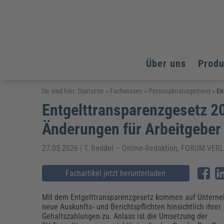
Über uns
Prod
Arbeitsschutz
Arbeitsschutz
Arbeitsschutz
Sie sind hier:
Startseite
»
Fachwissen
»
Personalmanagement
»
En
Entgelttransparenzgesetz 2
Fachpublikationen & Arbeitshilfen
Bildung und Erziehung
Bildung und Erziehung
Weiterbildungen (AKADEMIE HERKERT)
Änderungen für Arbeitgeber
Arbeitssicherheit & Gesundheitsschutz
Assistenz & Office-Management
Baurecht & Architektenrecht
Energie und Umwelt
Energie und Umwelt
Arbeitsschutz & Brandschutz
Bau, Immobilien & Gebäudemanagement
Bildung und Erziehung
Brandschutz
Energieoptimiertes & klimaneutrales Bauen
27.05.2026 | T. Reddel – Online-Redaktion, FORUM V
Kommunales
Kommunales
Fachpublikationen & Arbeitshilfen
Nachhaltiges Planen
Fachartikel jetzt herunterladen
Reisekosten und Finanzen
Reisekosten und Finanzen
Kinderschutz, Jugendhilfe & Inklusion
Datenschutz & IT-Recht
Elektrosicherheit
Datenschutz & IT-Sicherheit
Elektrosicherheit & Elektrotechnik
Energie und Umwelt
Mit dem Entgelttransparenzgesetz kommen auf Untern
Fachpublikationen & Arbeitshilfen
neue Auskunfts‑ und Berichtspflichten hinsichtlich ihrer
Gehaltszahlungen zu. Anlass ist die Umsetzung der
Weiterbildungen (AKADEMIE HERKERT)