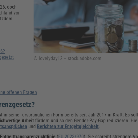
Klimaanpassung
Qualitätsmanagement
Praxismanagement, Abrechnung & Therapie
Q
p
026, doch
Künstliche Intelligenz
hland vor.
otzdem
Weiterbildungen (AKADEMIE HERKERT)
Fac
We
Feuerwehr
H
Kommunales
Zoll und Export
Recht, Sicherheit & Ordnung
V
?
Fachpublikationen & Arbeitshilfen
26?
gesetzt
Weiterbildungen (AKADEMIE HERKERT)
© lovelyday12 – stock.adobe.com
Zollverfahren & Zollvorschriften
ine offenen Fragen
arenzgesetz?
in seiner ursprünglichen Form bereits seit Juli 2017 in Kraft. Es sol
ichwertige Arbeit
fördern und so den Gender-Pay-Gap reduzieren. Hierf
tsansprüchen
und
Berichten zur Entgeltgleichheit
.
e
Entgelttransparenzrichtlinie
(
EU 2023/970
). Sie schreibt strengere V