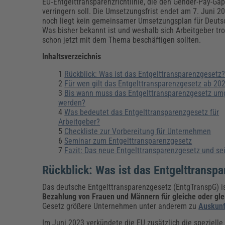
Erneuerbare Energien
Geschäftsführung
Pflegeleitung & Pflegepraxis
EU‑Entgelttransparenzrichtlinie, die den Gender-Pay-Ga
verringern soll. Die Umsetzungsfrist endet am 7. Juni 2
Energie & Umwelt
Führung & Management
Gesundheit & Pflege
Kommunales
noch liegt kein gemeinsamer Umsetzungsplan für Deutsc
Was bisher bekannt ist und weshalb sich Arbeitgeber tr
Fachpublikationen & Arbeitshilfen
schon jetzt mit dem Thema beschäftigen sollten.
Weiterbildungen (AKADEMIE HERKERT)
Bauhof
Künstliche Intelligenz
Personalwesen
Inhaltsverzeichnis
Bau, Immobilien & Gebäudemanagement
Personal, Ausbildung & Recht
Reisekosten und Finanzen
Grünflächen
Rückblick: Was ist das Entgelttransparenzgesetz
Weiterbildungen (AKADEMIE HERKERT)
Für wen gilt das Entgelttransparenzgesetz ab 20
Verkehrsrecht
Bis wann muss das Entgelttransparenzgesetz um
Reisekosten & Finanzen
Zollabwicklung & Exportabwicklung
werden?
Was bedeutet das Entgelttransparenzgesetz für
Zoll & Export
Arbeitgeber?
Checkliste zur Vorbereitung für Unternehmen
Seminar zum Entgelttransparenzgesetz
Fazit: Das neue Entgelttransparenzgesetz und se
Rückblick: Was ist das Entgelttransp
Das deutsche Entgelttransparenzgesetz (EntgTranspG) ist 
Bezahlung von Frauen und Männern für gleiche oder gle
Gesetz größere Unternehmen unter anderem zu
Auskunf
Im Juni 2023 verkündete die EU zusätzlich die speziell