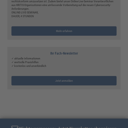
rechtskonform umzusetzen ist. Zudem bietet unser Online-Live-Seminar Verantwortlichen
aus KRITIS-Organisationen eine umfassende Vorbereitung auf die neuen Cybersecurity-
Anforderungen.
ONLINE-LIVE-SEMINAR,
DAUER, 4 STUNDEN
Mehr erfahren
Ihr Fach-Newsletter
✓ aktuelle Informationen
✓ wertvolle Praxishilfen
✓ kostenlos und unverbindlich
Jetzt anmelden