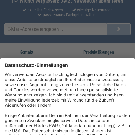
Nichts verpassen: Jetzt Newsletter abonnieren
aktuelles Fachwissen
wichtige Neuerungen
passgenaues Fachgebiet wählen
Kontakt
Produktlösungen
Sie erreichen uns unter:
FORUM Fachliteratur
AKADEMIE HERKERT
(08233) 38 11 23
Unsere Marken
service@forum-verlag.com
Mo-Do 07:30 - 17:00 Uhr
Fr 07:30 - 15:00 Uhr
Folgen Sie uns