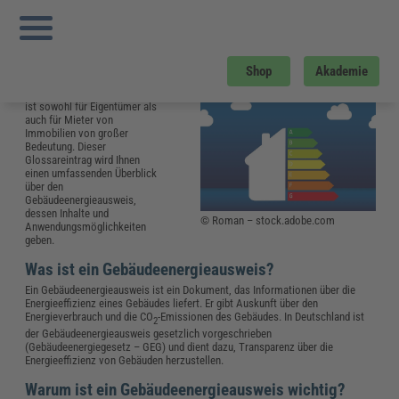
Sie sind hier:
Startseite
»
Glossar
»
G
»
Gebäudeenergieausweis
Gebäudeenergieausweis: Alles, was
Sie wissen müssen
Shop
Akademie
Der Gebäudeenergieausweis
ist sowohl für Eigentümer als
auch für Mieter von
Immobilien von großer
Bedeutung. Dieser
Glossareintrag wird Ihnen
einen umfassenden Überblick
über den
Gebäudeenergieausweis,
dessen Inhalte und
© Roman – stock.adobe.com
Anwendungsmöglichkeiten
geben.
Was ist ein Gebäudeenergieausweis?
Ein Gebäudeenergieausweis ist ein Dokument, das Informationen über die
Energieeffizienz eines Gebäudes liefert. Er gibt Auskunft über den
Energieverbrauch und die CO
-Emissionen des Gebäudes. In Deutschland ist
2
der Gebäudeenergieausweis gesetzlich vorgeschrieben
(Gebäudeenergiegesetz – GEG) und dient dazu, Transparenz über die
Energieeffizienz von Gebäuden herzustellen.
Warum ist ein Gebäudeenergieausweis wichtig?