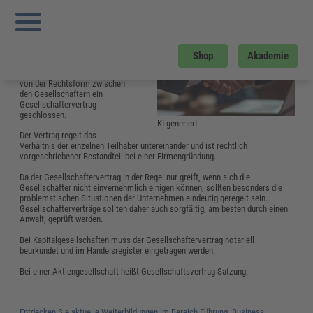
Sie sind hier:
Startseite
»
Glossar
»
G
»
Gesellschaftervertrag
Gesellschaftervertrag
Bei der Gründung einer
Shop
Akademie
Gesellschaft mit mehr als
einer Person wird unabhängig
von der Rechtsform zwischen
den Gesellschaftern ein
Gesellschaftervertrag
geschlossen.
KI-generiert
Der Vertrag regelt das
Verhältnis der einzelnen Teilhaber untereinander und ist rechtlich
vorgeschriebener Bestandteil bei einer Firmengründung.
Da der Gesellschaftervertrag in der Regel nur greift, wenn sich die
Gesellschafter nicht einvernehmlich einigen können, sollten besonders die
problematischen Situationen der Unternehmen eindeutig geregelt sein.
Gesellschafterverträge sollten daher auch sorgfältig, am besten durch einen
Anwalt, geprüft werden.
Bei Kapitalgesellschaften muss der Gesellschaftervertrag notariell
beurkundet und im Handelsregister eingetragen werden.
Bei einer Aktiengesellschaft heißt Gesellschaftsvertrag Satzung.
Entdecken Sie aktuelle Weiterbildungen im Bereich Führung, Business