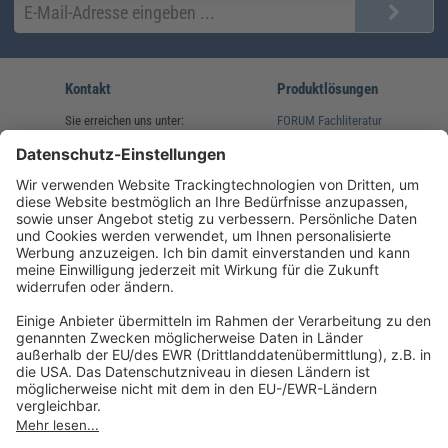
Kontakt
Produktlösungen
Sie erreichen uns unter:
FORUM Fachliteratur
AKADEMIE HERKERT
(08233) 38 11 23
Unsere Marken
service@forum-verlag.com
Mo-Do 07:30 - 17:00 Uhr
Fr 07:30 - 15:00 Uhr
Folgen Sie uns
Impressum
Datenschutz