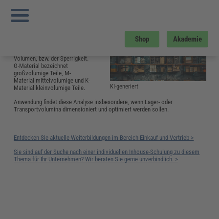
Sie sind hier:
Startseite
»
Glossar
»
G
»
GMK-Analyse
GMK-Analyse
Die
GMK-Analyse
klassifiziert
Shop
Akademie
Beschaffungsobjekte in
Abhängigkeit von ihrem
Volumen, bzw. der Sperrigkeit.
G-Material bezeichnet
großvolumige Teile, M-
Material mittelvolumige und K-
KI-generiert
Material kleinvolumige Teile.
Anwendung findet diese Analyse insbesondere, wenn Lager- oder
Transportvolumina dimensioniert und optimiert werden sollen.
Entdecken Sie aktuelle Weiterbildungen im Bereich Einkauf und Vertrieb >
Sie sind auf der Suche nach einer individuellen Inhouse-Schulung zu diesem
Thema für Ihr Unternehmen? Wir beraten Sie gerne unverbindlich. >