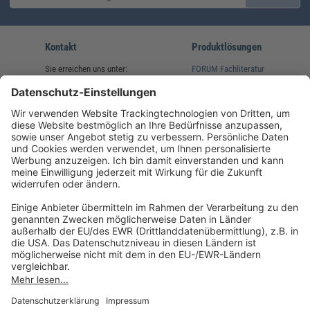
Kontakt
Produktlösungen
Sie erreichen uns unter:
FORUM Fachliteratur
AKADEMIE HERKERT
(08233) 38 11 23
Unsere Marken
service@forum-verlag.com
Mo-Do 07:30 - 17:00 Uhr
Fr 07:30 - 15:00 Uhr
Folgen Sie uns
Impressum
Datenschutz