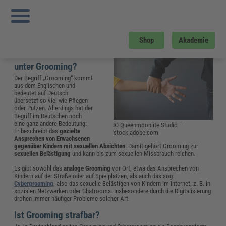
Sie sind hier:
Startseite
»
Glossar
»
G
»
Grooming
Was ist Grooming? – Bedeutung und
Definition
Shop
Akademie
Was versteht man
unter Grooming?
Der Begriff „Grooming“ kommt
aus dem Englischen und
bedeutet auf Deutsch
übersetzt so viel wie Pflegen
oder Putzen. Allerdings hat der
Begriff im Deutschen noch
eine ganz andere Bedeutung:
© Queenmoonlite Studio –
Er beschreibt das
gezielte
stock.adobe.com
Ansprechen von Erwachsenen
gegenüber Kindern mit sexuellen Absichten
. Damit gehört Grooming zur
sexuellen Belästigung
und kann bis zum sexuellen Missbrauch reichen.
Es gibt sowohl das
analoge
Grooming
vor Ort, etwa das Ansprechen von
Kindern auf der Straße oder auf Spielplätzen, als auch das sog.
Cybergrooming
, also das sexuelle Belästigen von Kindern im Internet, z. B. in
sozialen Netzwerken oder Chatrooms. Insbesondere durch die Digitalisierung
drohen immer häufiger Probleme solcher Art.
Ist Grooming strafbar?