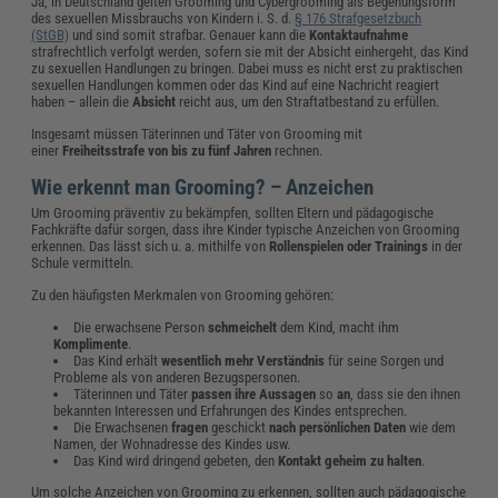
Ja, in Deutschland gelten Grooming und Cybergrooming als Begehungsform
des sexuellen Missbrauchs von Kindern i. S. d.
§ 176 Strafgesetzbuch
(StGB)
und sind somit strafbar. Genauer kann die
Kontaktaufnahme
strafrechtlich verfolgt werden, sofern sie mit der Absicht einhergeht, das Kind
zu sexuellen Handlungen zu bringen. Dabei muss es nicht erst zu praktischen
sexuellen Handlungen kommen oder das Kind auf eine Nachricht reagiert
haben – allein die
Absicht
reicht aus, um den Straftatbestand zu erfüllen.
Insgesamt müssen Täterinnen und Täter von Grooming mit
einer
Freiheitsstrafe von bis zu fünf Jahren
rechnen.
Wie erkennt man Grooming? – Anzeichen
Um Grooming präventiv zu bekämpfen, sollten Eltern und pädagogische
Fachkräfte dafür sorgen, dass ihre Kinder typische Anzeichen von Grooming
erkennen. Das lässt sich u. a. mithilfe von
Rollenspielen
oder Trainings
in der
Schule vermitteln.
Zu den häufigsten Merkmalen von Grooming gehören:
Die erwachsene Person
schmeichelt
dem Kind, macht ihm
Komplimente
.
Das Kind erhält
wesentlich mehr Verständnis
für seine Sorgen und
Probleme als von anderen Bezugspersonen.
Täterinnen und Täter
passen ihre Aussagen
so
an
, dass sie den ihnen
bekannten Interessen und Erfahrungen des Kindes entsprechen.
Die Erwachsenen
fragen
geschickt
nach persönlichen Daten
wie dem
Namen, der Wohnadresse des Kindes usw.
Das Kind wird dringend gebeten, den
Kontakt geheim zu halten
.
Um solche Anzeichen von Grooming zu erkennen, sollten auch pädagogische