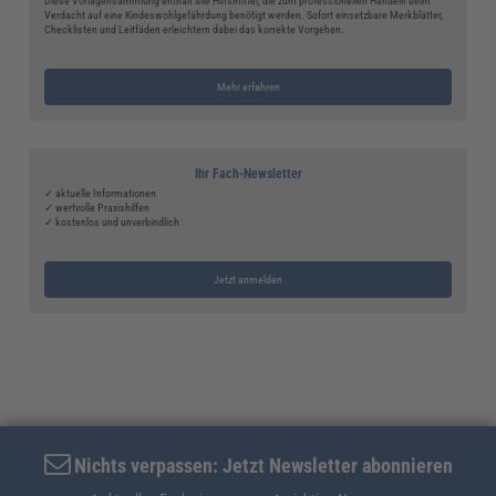
Diese Vorlagensammlung enthält alle Hilfsmittel, die zum professionellen Handeln beim
Verdacht auf eine Kindeswohlgefährdung benötigt werden. Sofort einsetzbare Merkblätter,
Checklisten und Leitfäden erleichtern dabei das korrekte Vorgehen.
Mehr erfahren
Ihr Fach-Newsletter
✓ aktuelle Informationen
✓ wertvolle Praxishilfen
✓ kostenlos und unverbindlich
Jetzt anmelden
Nichts verpassen: Jetzt Newsletter abonnieren