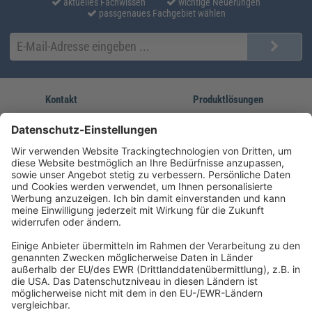
aktuelles Fachwissen
wichtige Neuerungen
passgenaues Fachgebiet wählen
Kontakt
Produktlösungen
Sie erreichen uns unter:
FORUM Fachliteratur
AKADEMIE HERKERT
(08233) 38 11 23
Unsere Marken
service@forum-verlag.com
Mo-Do 07:30 - 17:00 Uhr
Fr 07:30 - 15:00 Uhr
Folgen Sie uns
Impressum