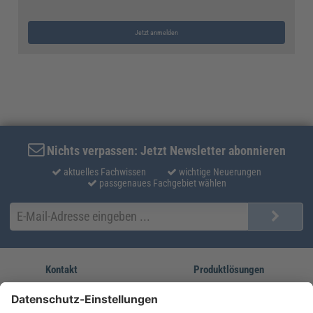
Jetzt anmelden
Nichts verpassen: Jetzt Newsletter abonnieren
aktuelles Fachwissen
wichtige Neuerungen
passgenaues Fachgebiet wählen
Kontakt
Produktlösungen
Sie erreichen uns unter:
FORUM Fachliteratur
AKADEMIE HERKERT
(08233) 38 11 23