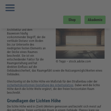
Sie sind hier:
Startseite
»
Glossar
»
L
»
Lichte Höhe
Lichte Höhe im Bauwesen: Definition
und Anwendung
Shop
Akademie
Die lichte Höhe ist ein in der
Architektur und dem
Bauwesen häufig
vorkommender Begriff, der die
vertikale Distanz vom Boden
bis zur Unterseite des
niedrigsten festen Elements an
der Decke eines Raumes
beschreibt. Sie ist ein
entscheidender Faktor für die
© Teppi – stock.adobe.com
Raumgestaltung und hat
direkten Einfluss auf die
Gebäudesicherheit, das Raumgefühl sowie die Nutzungsmöglichkeiten eines
Gebäudes.
Gleichzeitig ist die lichte Höhe ein Maßstab für den Straßenbau oder der
sicherheitskonformen Gestaltung des Arbeitsplatzes
. Dabei wird die lichte
Höhe durch die lichte Weite ergänzt, die den freien horizontalen Raum
beschreibt.
Grundlagen der Lichten Höhe
Die lichte Höhe wird in (Zenti-)Metern gemessen und bezieht sich meist auf
den nutzbaren, freien vertikalen Raum in einem Gebäude. Ebenso kann sie