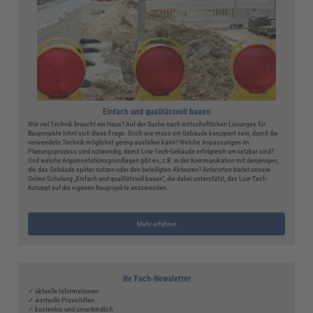
Einfach und qualitätsvoll bauen
Wie viel Technik braucht ein Haus? Auf der Suche nach wirtschaftlichen Lösungen für
Bauprojekte lohnt sich diese Frage. Doch wie muss ein Gebäude konzipiert sein, damit die
verwendete Technik möglichst gering ausfallen kann? Welche Anpassungen im
Planungsprozess sind notwendig, damit Low-Tech-Gebäude erfolgreich umsetzbar sind?
Und welche Argumentationsgrundlagen gibt es, z.B. in der Kommunikation mit denjenigen,
die das Gebäude später nutzen oder den beteiligten Akteuren? Antworten bietet unsere
Online-Schulung „Einfach und qualitätsvoll bauen“, die dabei unterstützt, das Low-Tech-
Konzept auf die eigenen Bauprojekte anzuwenden.
Mehr erfahren
Ihr Fach-Newsletter
✓ aktuelle Informationen
✓ wertvolle Praxishilfen
✓ kostenlos und unverbindlich