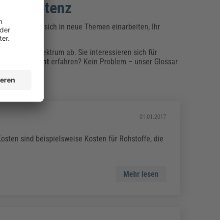
d Kompetenz
 Egal, ob Sie sich in neue Themen einarbeiten, Ihr
in breites Spektrum ab. Sie interessieren sich für
udemanagement
erfahren? Kein Problem – unser Glossar
01.01.2017
osten sind beispielsweise Kosten für Rohstoffe, die
Mehr lesen