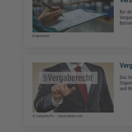
Bei d
Vergan
Betrie
KI-generiert
Ver
Das Ve
Organi
und We
© Coloures-Pic – stock.adobe.com