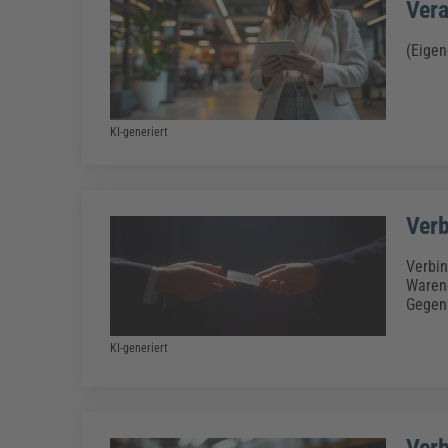
Vera
(Eigen
KI-generiert
Verb
Verbin
Warene
Gegenb
KI-generiert
Verb