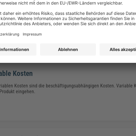
sar: Ihr Wegweiser zu Wissen un
berblick über zentrale Begriffe aus unterschiedlichsten Fachgebieten.
en – hier finden Sie alles, was Sie brauchen.
elligenz
,
Bildung und Erziehung
bis hin zu
Zoll und Export
decken wir e
tenschutz und IT-Sicherheit
oder möchten mehr über
Bau- und Gebä
able Kosten
riablen Kosten sind die beschäftigungsabhängigen Kosten. Variable K
 Produkt eingehen.