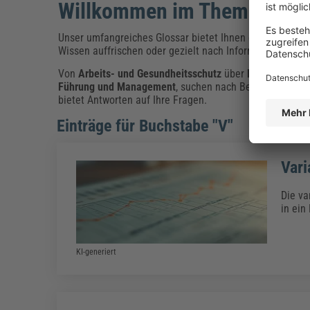
Willkommen im Themen-Glos
Unser umfangreiches Glossar bietet Ihnen einen klaren Ü
Wissen auffrischen oder gezielt nach Informationen such
Von
Arbeits- und Gesundheitsschutz
über
Künstliche Int
Führung und Management
, suchen nach Begriffen zu
Da
bietet Antworten auf Ihre Fragen.
Einträge für Buchstabe "V"
Vari
Die va
in ein
KI-generiert