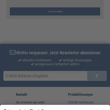
Jetzt anmelden
Nichts verpassen: Jetzt Newsletter abonnieren
aktuelles Fachwissen
wichtige Neuerungen
passgenaues Fachgebiet wählen
Kontakt
Produktlösungen
Sie erreichen uns unter:
FORUM Fachliteratur
AKADEMIE HERKERT
(08233) 38 11 23