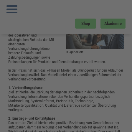
Sie sind hier:
Startseite
»
Glossar
»
V
»
Verhandlungsführung
Verhandlungsführung
Die
Verhandlungsführung
mit
Shop
Akademie
Lieferanten und Kunden stellt
einen wesentlichen Bestandteil
des operativen und
strategischen Einkaufs dar. Mit
einer guten
Verhandlungsführung können
KI-generiert
bessere Einkaufs- und
Zahlungsbedingungen sowie
Preissenkungen für Produkte und Dienstleistungen erzielt werden.
In der Praxis hat sich das 7-Phasen Modell als Grundgerüst für den Ablauf der
Verhandlung bewährt. Das Modell bietet einen zuverlässigen Rahmen bei der
Verhandlunsvorbereitung.
1. Vorbereitungsphase
Ziel ist hierbei die Stärkung der eigenen Sicherheit in der nachfolgenden
Verhandlung. Informationen über den Verhandlungspartner bezüglich
Marktstellung, Systemlieferant, Preispolitik, Technologie,
Mitarbeiterqualifikation, Qualität und Liefertreue sollten zur Überprüfung
vorliegen.
2. Einstiegs- und Kontaktphase
Das primäre Ziel ist hierbei eine positive Beziehung zum Gesprächspartner
aufzubauen, damit ein reibungsloser Verhandlungsablauf gewährleistet ist.
Wichtig ist dabei die psychologisch wichtige „Aufwärmphase“ der small talk.