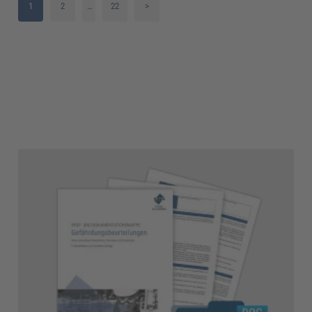
1
2
…
22
>
3
4
5