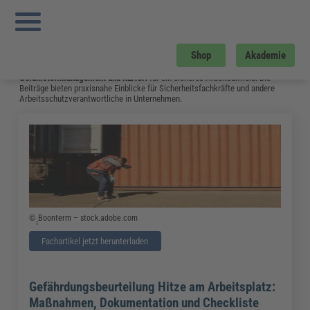
Sie sind hier:
Startseite
»
Fachwissen
»
Arbeitsschutz
»
Seite 1
Arbeitsschutz
Shop
Akademie
Hier gibt es aktuelles Fachwissen zu Themen wie
Arbeitssicherheit
,
Brandschutz
und
Notfallmanagement
im Betrieb. Hinzu kommen Inhalte zu
Gefahrstoffmanagement
und
REACH
für ein sicheres Arbeitsumfeld. Die
Beiträge bieten praxisnahe Einblicke für Sicherheitsfachkräfte und andere
Arbeitsschutzverantwortliche in Unternehmen.
© ฺฺฺBoonterm – stock.adobe.com
Fachartikel jetzt herunterladen
Gefährdungsbeurteilung Hitze am Arbeitsplatz:
Maßnahmen, Dokumentation und Checkliste