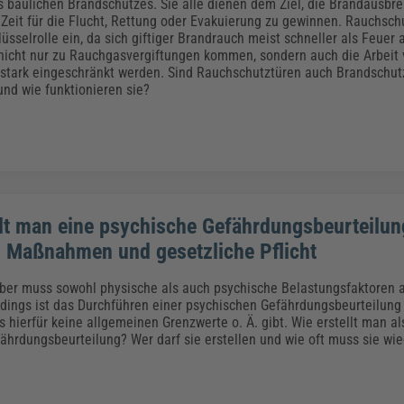
Klimaanpassung
Qualitätsmanagement
Praxismanagement, Abrechnung & Therapie
Q
s baulichen Brandschutzes. Sie alle dienen dem Ziel, die Brandausbre
 Zeit für die Flucht, Rettung oder Evakuierung zu gewinnen. Rauchsc
Künstliche Intelligenz
üsselrolle ein, da sich giftiger Brandrauch meist schneller als Feuer a
nicht nur zu Rauchgasvergiftungen kommen, sondern auch die Arbeit
Weiterbildungen (AKADEMIE HERKERT)
Fac
 stark eingeschränkt werden. Sind Rauchschutztüren auch Brandschut
We
und wie funktionieren sie?
Feuerwehr
H
Kommunales
Zoll und Export
Recht, Sicherheit & Ordnung
V
Fachpublikationen & Arbeitshilfen
Weiterbildungen (AKADEMIE HERKERT)
Zollverfahren & Zollvorschriften
llt man eine psychische Gefährdungsbeurteilun
, Maßnahmen und gesetzliche Pflicht
ber muss sowohl physische als auch psychische Belastungsfaktoren 
erdings ist das Durchführen einer psychischen Gefährdungsbeurteilung
s hierfür keine allgemeinen Grenzwerte o. Ä. gibt. Wie erstellt man al
ährdungsbeurteilung? Wer darf sie erstellen und wie oft muss sie wi