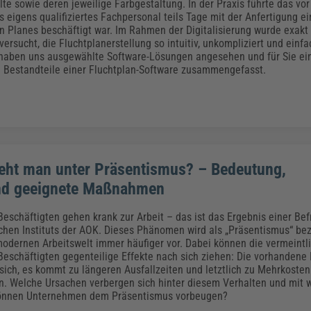
lte sowie deren jeweilige Farbgestaltung. In der Praxis führte das vo
s eigens qualifiziertes Fachpersonal teils Tage mit der Anfertigung e
 Planes beschäftigt war. Im Rahmen der Digitalisierung wurde exakt 
ersucht, die Fluchtplanerstellung so intuitiv, unkompliziert und einf
 haben uns ausgewählte Software-Lösungen angesehen und für Sie ein
n Bestandteile einer Fluchtplan-Software zusammengefasst.
eht man unter Präsentismus? – Bedeutung,
nd geeignete Maßnahmen
Beschäftigten gehen krank zur Arbeit – das ist das Ergebnis einer Be
chen Instituts der AOK. Dieses Phänomen wird als „Präsentismus“ be
odernen Arbeitswelt immer häufiger vor. Dabei können die vermeintli
Beschäftigten gegenteilige Effekte nach sich ziehen: Die vorhandene
 sich, es kommt zu längeren Ausfallzeiten und letztlich zu Mehrkosten 
. Welche Ursachen verbergen sich hinter diesem Verhalten und mit 
nnen Unternehmen dem Präsentismus vorbeugen?