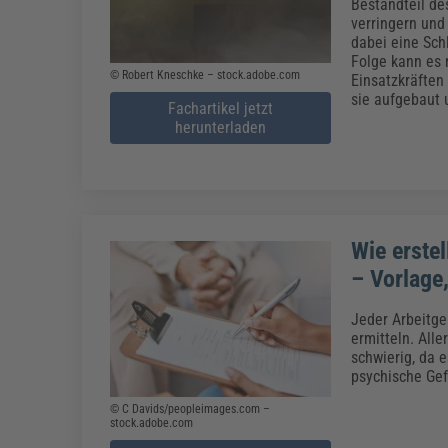
Erneuerbare Energien
Geschäftsführung
Pflegeleitung & Pflegepraxis
Bestandteil de
verringern und
Energie & Umwelt
Führung & Management
Gesundheit & Pflege
Kommunales
dabei eine Schl
Folge kann es 
Fachpublikationen & Arbeitshilfen
© Robert Kneschke – stock.adobe.com
Einsatzkräften
Weiterbildungen (AKADEMIE HERKERT)
sie aufgebaut 
Bauhof
Künstliche Intelligenz
Personalwesen
Fachartikel jetzt
Bau, Immobilien & Gebäudemanagement
Personal, Ausbildung & Recht
herunterladen
Reisekosten und Finanzen
Grünflächen
Weiterbildungen (AKADEMIE HERKERT)
Verkehrsrecht
Reisekosten & Finanzen
Zollabwicklung & Exportabwicklung
Zoll & Export
Wie erste
– Vorlage
Jeder Arbeitge
ermitteln. All
schwierig, da e
psychische Gef
© C Davids/peopleimages.com –
stock.adobe.com