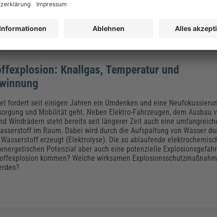
ffexplosion: Knallgas, Temperatur und
ewinnung
l fordert seit einigen Jahren ein Umdenken und eine Neufokussieru
sorgung und Mobilität geht. Neben Elektro-Fahrzeugen, dem Ausbau v
nd Windrädern steht bereits seit längerer Zeit auch eine umfangreich
sserstoff im Raum. Dabei wird durch die Aufspaltung von Wasser du
 Wasserstoff erzeugt (Elektrolyse). Die so ablaufende elektrochemisc
nergetischen Potenzial aber auch eine potenzielle Explosionsgefahr
toffexplosion kommen? Welche wirksamen Explosionsschutzmaßnah
erden?