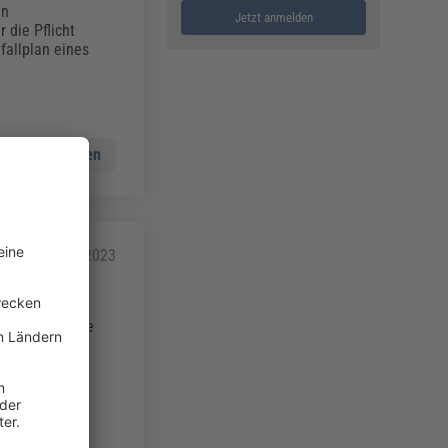
en
Jetzt anmelden
 die Pflicht
fallplan eines
Mehr lesen
21.03.2023
tsschutzes. Die
elchen Ablauf