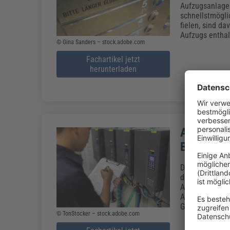
Aufzugsanlagen
schnellstmögli
fielen, sind da
Aufzugs enthal
© Gina Sanders – stock.adobe.com
Fachartikel jetzt
herunterladen
ASR V3 „G
Betriebe 
Die Gefährdung
dazugehörige A
Arbeitgeber be
Arbeitsstätten
Gefährdungsbe
© TonStocker – stock.adobe.com