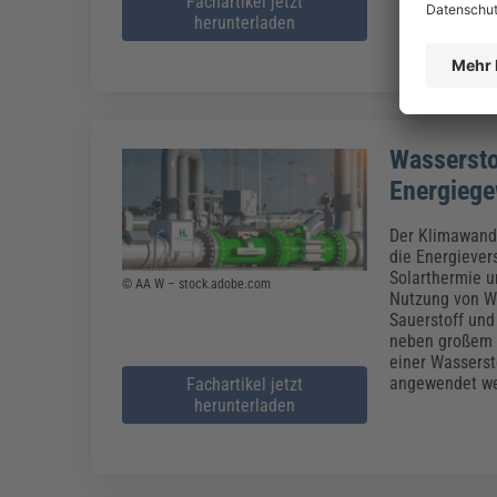
Fachartikel jetzt
herunterladen
Wassersto
Energieg
Der Klimawande
die Energiever
Solarthermie u
© AA W – stock.adobe.com
Nutzung von Wa
Sauerstoff und
neben großem e
einer Wassers
angewendet w
Fachartikel jetzt
herunterladen