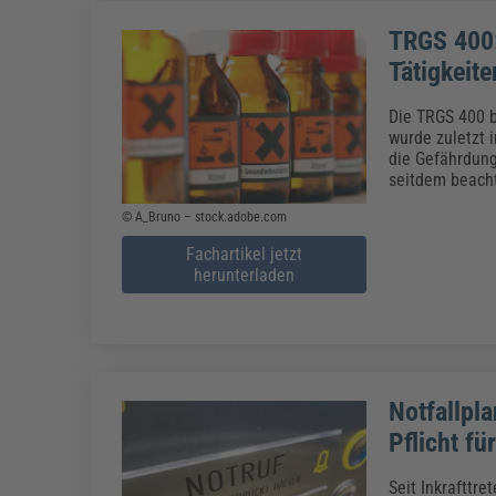
TRGS 400:
Tätigkeite
Die TRGS 400 b
wurde zuletzt 
die Gefährdun
seitdem beacht
© A_Bruno – stock.adobe.com
Fachartikel jetzt
herunterladen
Notfallpl
Pflicht fü
Seit Inkrafttr