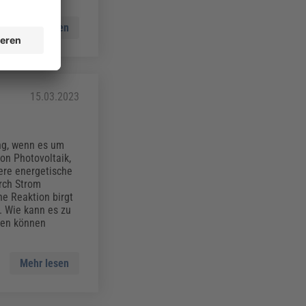
Mehr lesen
15.03.2023
ng, wenn es um
on Photovoltaik,
ere energetische
rch Strom
he Reaktion birgt
. Wie kann es zu
men können
Mehr lesen