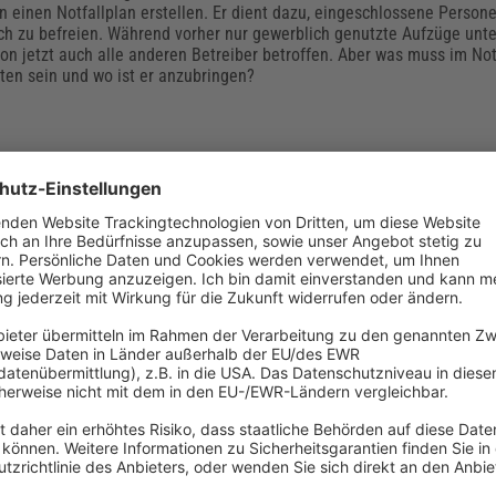
 einen Notfallplan erstellen. Er dient dazu, eingeschlossene Person
ch zu befreien. Während vorher nur gewerblich genutzte Aufzüge unter
von jetzt auch alle anderen Betreiber betroffen. Aber was muss im Not
ten sein und wo ist er anzubringen?
efährdungsbeurteilungen“: Checkliste für
und allgemeine Vorgaben
sbeurteilung ist ein wesentliches Instrument des betrieblichen Arbei
SR V3 gibt vor, wie die fachlich korrekte Beurteilung aussieht und w
i der Durchführung befolgen sollten. Welche Anforderungen stellt die
verordnung (ArbStättV) und worauf müssen Arbeitgeber bei ihrer
urteilung achten?