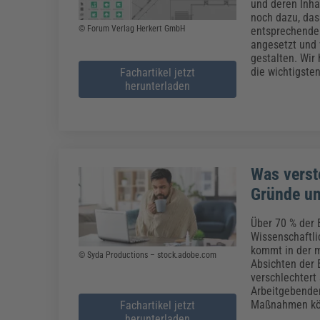
und deren Inha
noch dazu, das
© Forum Verlag Herkert GmbH
entsprechenden
angesetzt und v
gestalten. Wir
die wichtigste
Fachartikel jetzt
herunterladen
Was verst
Gründe u
Über 70 % der 
Wissenschaftli
kommt in der m
© Syda Productions – stock.adobe.com
Absichten der 
verschlechtert
Arbeitgebenden
Maßnahmen kö
Fachartikel jetzt
herunterladen