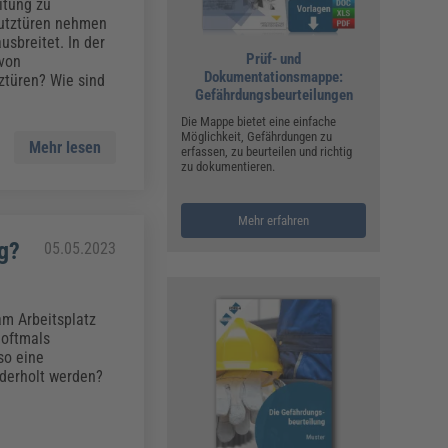
ualitätsmanagement, Hygiene & Arbeitsschutz
itung zu
hutztüren nehmen
Personalmanagement
usbreitet. In der
Prüf- und
 von
hpublikationen & Arbeitshilfen
Dokumentationsmappe:
ztüren? Wie sind
iterbildungen (AKADEMIE HERKERT)
Gefährdungsbeurteilungen
ausmeister & Haustechnik
Die Mappe bietet eine einfache
Möglichkeit, Gefährdungen zu
ergaberecht
Mehr lesen
erfassen, zu beurteilen und richtig
zu dokumentieren.
Mehr erfahren
g?
05.05.2023
am Arbeitsplatz
 oftmals
so eine
ederholt werden?