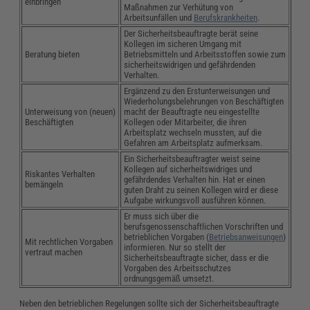
einbringen
Maßnahmen zur Verhütung von
Arbeitsunfällen und
Berufskrankheiten
.
Der Sicherheitsbeauftragte berät seine
Kollegen im sicheren Umgang mit
Beratung bieten
Betriebsmitteln und Arbeitsstoffen sowie zum
sicherheitswidrigen und gefährdenden
Verhalten.
Ergänzend zu den Erstunterweisungen und
Wiederholungsbelehrungen von Beschäftigten
Unterweisung von (neuen)
macht der Beauftragte neu eingestellte
Beschäftigten
Kollegen oder Mitarbeiter, die ihren
Arbeitsplatz wechseln mussten, auf die
Gefahren am Arbeitsplatz aufmerksam.
Ein Sicherheitsbeauftragter weist seine
Kollegen auf sicherheitswidriges und
Riskantes Verhalten
gefährdendes Verhalten hin. Hat er einen
bemängeln
guten Draht zu seinen Kollegen wird er diese
Aufgabe wirkungsvoll ausführen können.
Er muss sich über die
berufsgenossenschaftlichen Vorschriften und
betrieblichen Vorgaben (
Betriebsanweisungen
)
Mit rechtlichen Vorgaben
informieren. Nur so stellt der
vertraut machen
Sicherheitsbeauftragte sicher, dass er die
Vorgaben des Arbeitsschutzes
ordnungsgemäß umsetzt.
Neben den betrieblichen Regelungen sollte sich der Sicherheitsbeauftragte