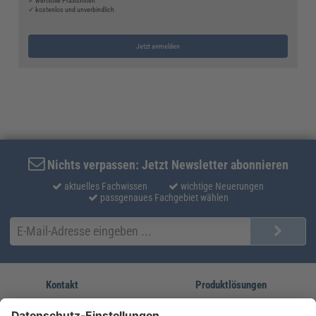
✓ wertvolle Praxishilfen
✓ kostenlos und unverbindlich
Jetzt anmelden
Nichts verpassen: Jetzt Newsletter abonnieren
aktuelles Fachwissen
wichtige Neuerungen
passgenaues Fachgebiet wählen
Kontakt
Produktlösungen
Sie erreichen uns unter:
FORUM Fachliteratur