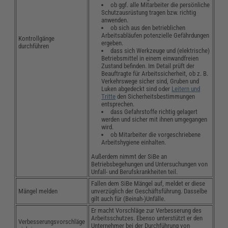
ob ggf. alle Mitarbeiter die persönliche
Schutzausrüstung tragen bzw. richtig
anwenden.
ob sich aus den betrieblichen
Arbeitsabläufen potenzielle Gefährdungen
Kontrollgänge
ergeben.
durchführen
dass sich Werkzeuge und (elektrische)
Betriebsmittel in einem einwandfreien
Zustand befinden. Im Detail prüft der
Beauftragte für Arbeitssicherheit, ob z. B.
Verkehrswege sicher sind, Gruben und
Luken abgedeckt sind oder
Leitern und
Tritte
den Sicherheitsbestimmungen
entsprechen.
dass Gefahrstoffe richtig gelagert
werden und sicher mit ihnen umgegangen
wird.
ob Mitarbeiter die vorgeschriebene
Arbeitshygiene einhalten.
Außerdem nimmt der SiBe an
Betriebsbegehungen und Untersuchungen von
Unfall- und Berufskrankheiten teil.
Fallen dem SiBe Mängel auf, meldet er diese
Mängel melden
unverzüglich der Geschäftsführung. Dasselbe
gilt auch für (Beinah-)Unfälle.
Er macht Vorschläge zur Verbesserung des
Arbeitsschutzes. Ebenso unterstützt er den
Verbesserungsvorschläge
Unternehmer bei der Durchführung von