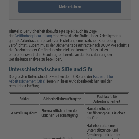
Mehr erfahren
Hinweis:
Der Sicherheitsbeauftragte spielt auch im Zuge
der
Gefährdungsbeurteilung
eine wesentliche Rolle. Jeder Arbeitgeber ist
gemäß Arbeitsschutzgesetz zur Erstellung einer solchen Beurteilung
verpflichtet. Zudem muss der Sicherheitsbeauftragte nach DGUV Vorschrift 1
die Ergebnisse der Gefährdungsbeurteilung kennen. Daher ist es
empfehlenswert, den Beauftragten bereits an der Durchführung der
Gefährdungsanalyse zu beteiligen.
Unterschied zwischen SiBe und Sifa
Die größten Unterschiede zwischen dem SiBe und der
Fachkraft für
Arbeitssicherheit (Sifa)
liegen in ihren
Aufgabenbereichen
und der
rechtlichen
Haftung
.
Fachkraft für
Faktor
Sicherheitsbeauftragter
Arbeitssicherheit
Hauptamtliche
Ehrenamtlich neben der
Anstellungsform
Ausführung der Tätigkeit
üblichen Beschäftigung.
als Sifa.
Hat ebenfalls eine
Unterstützungs- und
Beratungsfunktion im
Haben grundsätzlich