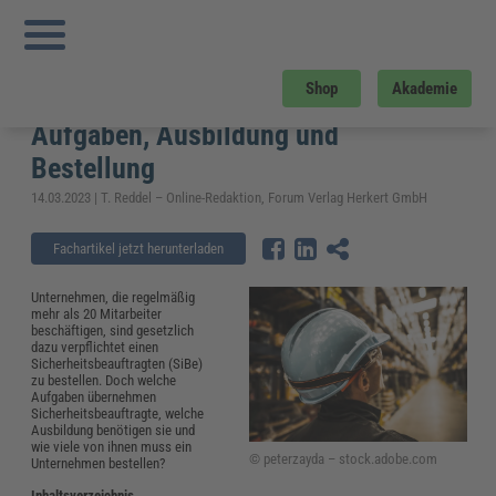
Sie sind hier:
Startseite
»
Fachwissen
»
Arbeitsschutz
»
Was macht ein
Sicherheitsbeauftragter? – Aufgaben, Ausbildung und Bestellung
Was macht ein
Shop
Akademie
Sicherheitsbeauftragter? –
Aufgaben, Ausbildung und
Bestellung
14.03.2023 | T. Reddel – Online-Redaktion, Forum Verlag Herkert GmbH
Fachartikel jetzt herunterladen
Unternehmen, die regelmäßig
mehr als 20 Mitarbeiter
beschäftigen, sind gesetzlich
dazu verpflichtet einen
Sicherheitsbeauftragten (SiBe)
zu bestellen. Doch welche
Aufgaben übernehmen
Sicherheitsbeauftragte, welche
Ausbildung benötigen sie und
wie viele von ihnen muss ein
© peterzayda – stock.adobe.com
Unternehmen bestellen?
Inhaltsverzeichnis