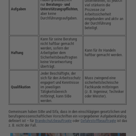
Unternehmen, ist jedoch
nur
Beratungs- und
viel stärkerin die
Aufgaben
Unterstützungspflichten
,
Prozesse zur
aber keine
Arbeitssicherheit
Durchführungsaufgaben.
eingebunden und aktiv an
der Durchführung
beteiligt.
Kann für seine Beratung
nicht haftbar gemacht
werden, sofern der
Kann für ihr Handeln
Haftung
Arbeitgeber dem
haftbar gemacht werden.
Sicherheitsbeauftragten
keine Verantwortung
überträgt.
Jeder Beschäftigte, der
sich für den Arbeitsschutz
Muss zwingend eine
engagiert und Kenntnisse
sicherheitstechnische
Qualifikation
im jeweiligen
Fachkunde mitbringen
Tätigkeitsbereich
(z. B. Ingenieur, Techniker
mitbringt, kann SiBe
oder Meister).
werden.
Gemeinsam haben SiBe und Sifa, dass in den einschlägigen gesetzlichen und
berufsgenossenschaftlichen Vorschriften ein vorgegebener Aufgabenkatalog
definiert ist – für
Brandschutzbeauftragte
oder
Gefahrstoffbeauftragte
ist das
z. B. nicht der Fall.