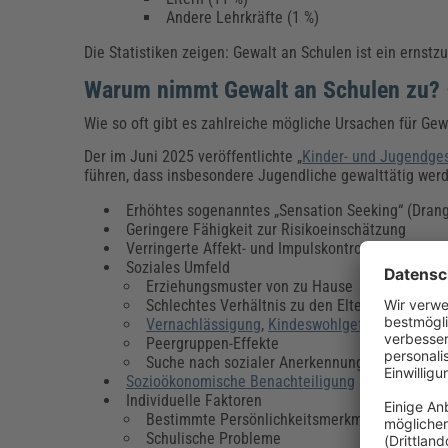
Andere Lehrkräfte (1 %)
Die Statistiken zeigen: Gewalt an Schulen ist ein ern
Warum nimmt Gewalt an Schulen zu?
Wie so oft gibt es zahlreiche mögliche Ursachen für Gew
Der im Juni 2025 veröffentlichte „
Kinder- und Jugendges
führen, dass insbesondere Jugendliche gewalttätig wer
Erhöhtes sogenanntes „Sensation Seeking“ (Dran
Geringere Fähigkeit zur Risikoeinschätzung
Verringerte Affekt- und Impulskontrolle
Soziales Umfeld
Erziehungsmuster von zu Hause
Schlechtes Verhältnis zu den Eltern, familiäre 
Vernachlässigung
,
Kindeswohlgefährdung
Peergruppen-Effekte
Suche nach sozialer Anerkennung
Sozioökonomische Benachteiligung
Individuelle Faktoren
Bestimmte Persönlichkeitsmerkmale oder psy
Schulische Probleme