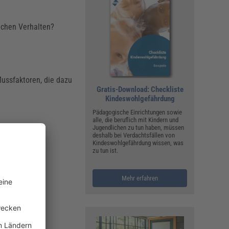
lchen Verhalten?
flussfaktoren, die dazu
Gratis-Download: Checkliste
Kindeswohlgefährdung
Pädagogische Einrichtungen sowie
alle, die beruflich mit Kindern und
Jugendlichen zu tun haben, müssen
deshalb bei Verdachtsfällen von
Kindeswohlgefährdung wissen, was
zu tun ist.
Mehr erfahren