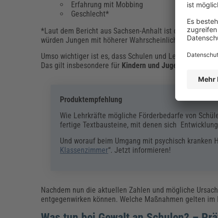
Erfahrung mit Mobbing
Geschlecht*
*Laut dem Bericht aus Sachsen-Anhalt ist das Risiko, e
würden Jungen mit höherer Wahrscheinlichkeit mit Gewa
Umso wichtiger ist es, dass Schulen und Lehrkräfte die
Das gilt insbesondere für
Kindern und Jugendliche mit 
Produktempfehlung
Wie Lehrkräfte mögliche Förderbedarfe von Schüle
fertige Textbausteine, mit denen sich Entwicklung
Und worauf beim Umgang mit psychisch kranken He
Klassenzimmer
“. Jetzt informieren!
Nachdem nun die aktuellen Zahlen und mögliche Ursachen
entgegenwirken können. Welche Maßnahmen gelten im E
Was tun bei Gewalt an Schulen? – Pr