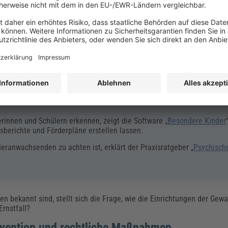
in aggressives Verhalten zu entwickeln, bei Jungen insgesamt höher 
lt auf Belastungssituationen reagieren als Mädchen.
 persönlichen Sorgen und Herausforderungen ihrer Schülerinnen und S
besonderem Förderbedarf oder psychischen
Auffälligkeiten
.
rinnen und Schülern erkennen, zeigt die Software „
Besondere Kinder
sberichte und Förderpläne erstellen lassen.
ranwachsenden zu achten ist, erklärt der Praxisratgeber „
Psychisch
 bekannt sind, stellt sich die Frage, wie die Einrichtungen der Gewa
rnstfall?
ävention und rechtliche Maßnahmen