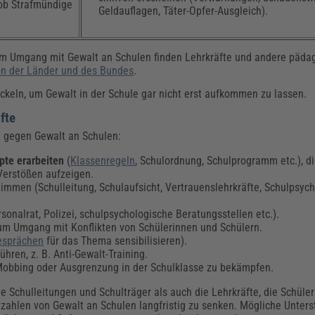
 ob Strafmündige
Geldauflagen, Täter-Opfer-Ausgleich).
m Umgang mit Gewalt an Schulen finden Lehrkräfte und andere pädag
on der Länder und des Bundes
.
keln, um Gewalt in der Schule gar nicht erst aufkommen zu lassen.
fte
 gegen Gewalt an Schulen:
pte erarbeiten
(
Klassenregeln
, Schulordnung, Schulprogramm etc.), di
erstößen aufzeigen.
timmen (Schulleitung, Schulaufsicht, Vertrauenslehrkräfte, Schulpsyc
onalrat, Polizei, schulpsychologische Beratungsstellen etc.).
zum Umgang mit Konflikten von Schülerinnen und Schülern.
esprächen
für das Thema sensibilisieren).
hren, z. B. Anti-Gewalt-Training.
Mobbing oder Ausgrenzung in der Schulklasse zu bekämpfen.
 Schulleitungen und Schulträger als auch die Lehrkräfte, die Schüle
allzahlen von Gewalt an Schulen langfristig zu senken. Mögliche Unter