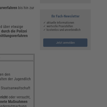
narverfahren
bis hin zur
Ihr Fach-Newsletter
✓ aktuelle Informationen
✓ wertvolle Praxishilfen
ld über etwaige
✓ kostenlos und unverbindlich
t
durch die Polizei
mittlungsverfahren
Jetzt anmelden
)
gen den
alten der Jugendlich
e Staatsanwaltschaft
richt
oder versucht,
ignete Maßnahmen
wiedergutmachung,