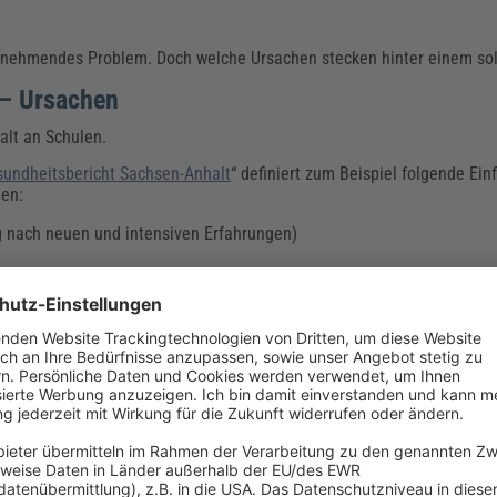
stzunehmendes Problem. Doch welche Ursachen stecken hinter einem so
 – Ursachen
alt an Schulen.
undheitsbericht Sachsen-Anhalt
“ definiert zum Beispiel folgende Ein
den:
g nach neuen und intensiven Erfahrungen)
Konflikte
chische Erkrankungen wie
Depressionen
, Aufmerksamkeitsstörungen