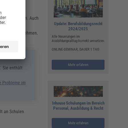
als bei Mädchen. Auch
Update: Berufsbildungsrecht
2024/2025
chüler ernst nehmen.
Alle Neuerungen im
Ausbildungsalltag korrekt umsetzen
ONLINE-SEMINAR, DAUER 1 TAG
Mehr erfahren
“. Sie enthält
e Probleme im
Inhouse Schulungen im Bereich
Personal, Ausbildung & Recht
lt an Schulen
Mehr erfahren