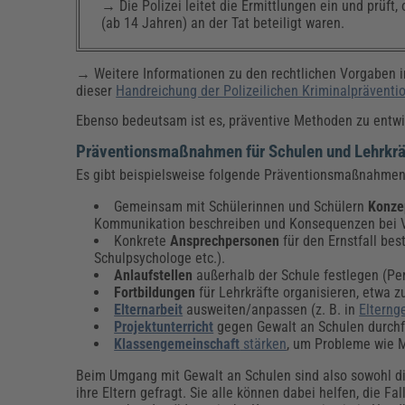
→ Die Polizei leitet die Ermittlungen ein und prüft,
(ab 14 Jahren) an der Tat beteiligt waren.
→ Weitere Informationen zu den rechtlichen Vorgaben i
dieser
Handreichung der Polizeilichen Kriminalpräventi
Ebenso bedeutsam ist es, präventive Methoden zu entwic
Präventionsmaßnahmen für Schulen und Lehrkrä
Es gibt beispielsweise folgende Präventionsmaßnahmen
Gemeinsam mit Schülerinnen und Schülern
Konze
Kommunikation beschreiben und Konsequenzen bei V
Konkrete
Ansprechpersonen
für den Ernstfall bes
Schulpsychologe etc.).
Anlaufstellen
außerhalb der Schule festlegen (Pers
Fortbildungen
für Lehrkräfte organisieren, etwa 
Elternarbeit
ausweiten/anpassen (z. B. in
Elterng
Projektunterricht
gegen Gewalt an Schulen durchfü
Klassengemeinschaft
stärken
, um Probleme wie 
Beim Umgang mit Gewalt an Schulen sind also sowohl die
ihre Eltern gefragt. Sie alle können dabei helfen, die F