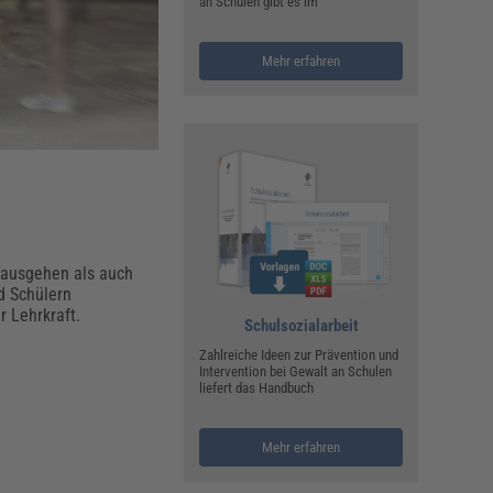
ualitätsmanagement, Hygiene & Arbeitsschutz
an Schulen gibt es im
Personalmanagement
Mehr erfahren
hpublikationen & Arbeitshilfen
iterbildungen (AKADEMIE HERKERT)
ausmeister & Haustechnik
ergaberecht
ausgehen als auch
d Schülern
r Lehrkraft.
Schulsozialarbeit
Zahlreiche Ideen zur Prävention und
Intervention bei Gewalt an Schulen
liefert das Handbuch
Mehr erfahren