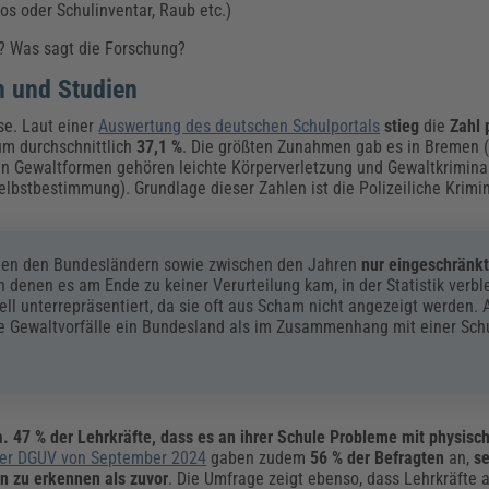
 oder Schulinventar, Raub etc.)
? Was sagt die Forschung?
n und Studien
se. Laut einer
Auswertung des deutschen Schulportals
stieg
die
Zahl 
um durchschnittlich
37,1 %
. Die größten Zunahmen gab es in Bremen (
ten Gewaltformen gehören leichte Körperverletzung und Gewaltkrimina
lbstbestimmung). Grundlage dieser Zahlen ist die Polizeiliche Krimina
schen den Bundesländern sowie zwischen den Jahren
nur eingeschränk
 in denen es am Ende zu keiner Verurteilung kam, in der Statistik verbl
ell unterrepräsentiert, da sie oft aus Scham nicht angezeigt werden.
che Gewaltvorfälle ein Bundesland als im Zusammenhang mit einer Schu
a. 47 % der Lehrkräfte, dass es an ihrer Schule Probleme mit physisc
er DGUV von September 2024
gaben zudem
56 % der Befragten
an,
s
n zu erkennen als zuvor
. Die Umfrage zeigt ebenso, dass Lehrkräfte 