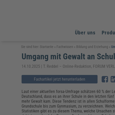
Über uns
Prod
Arbeitsschutz
Arbeitsschutz
Arbeitsschutz
Sie sind hier:
Startseite
»
Fachwissen
»
Bildung und Erziehung
»
Um
Umgang mit Gewalt an Schule
Fachpublikationen & Arbeitshilfen
Bildung und Erziehung
Bildung und Erziehung
Weiterbildungen (AKADEMIE HERKERT)
Arbeitssicherheit & Gesundheitsschutz
Assistenz & Office-Management
Baurecht & Architektenrecht
14.10.2025 | T. Reddel – Online-Redaktion, FORUM V
Energie und Umwelt
Energie und Umwelt
Arbeitsschutz & Brandschutz
Bau, Immobilien & Gebäudemanagement
Bildung und Erziehung
Brandschutz
Energieoptimiertes & klimaneutrales Bauen
Kommunales
Kommunales
Fachartikel jetzt herunterladen
Fachpublikationen & Arbeitshilfen
Nachhaltiges Planen
Reisekosten und Finanzen
Reisekosten und Finanzen
Kinderschutz, Jugendhilfe & Inklusion
Datenschutz & IT-Recht
Elektrosicherheit
Laut einer aktuellen forsa-Umfrage schätzen 60 % der Le
Deutschland, dass es an ihrer Schule in den letzten fünf
Datenschutz & IT-Sicherheit
Elektrosicherheit & Elektrotechnik
Energie und Umwelt
mehr Gewalt kam. Diese Tendenz ist in allen Schulforme
Fachpublikationen & Arbeitshilfen
Grundschule bis zum Gynmasium, zu verzeichnen. Welch
Statistiken gibt es zu diesem Thema, welche Ursachen 
Weiterbildungen (AKADEMIE HERKERT)