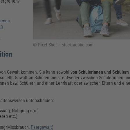
Klimaanpassung
Qualitätsmanagement
Praxismanagement, Abrechnung & Therapie
Q
ergreifen?
Künstliche Intelligenz
Weiterbildungen (AKADEMIE HERKERT)
Fac
Formen
We
en
Feuerwehr
H
Kommunales
Zoll und Export
d
Recht, Sicherheit & Ordnung
V
© Pixel-Shot – stock.adobe.com
Fachpublikationen & Arbeitshilfen
ition
Weiterbildungen (AKADEMIE HERKERT)
Zollverfahren & Zollvorschriften
 von Gewalt kommen. Sie kann sowohl
von Schülerinnen und Schülern
ersonelle Gewalt an Schulen meist entweder zwischen Schülerinnen un
nnen bzw. Schülern und einer Lehrkraft oder zwischen Eltern und eine
haltensweisen unterscheiden:
sung, Nötigung etc.)
eren etc.)
gung/Missbrauch,
Peergewalt
)