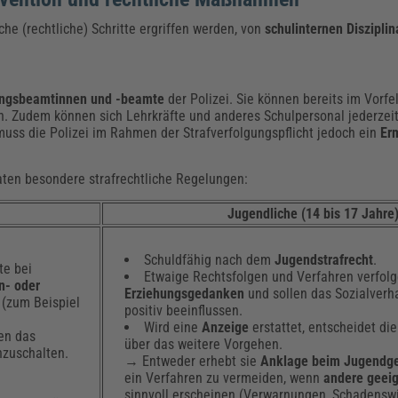
he (rechtliche) Schritte ergriffen werden, von
schulinternen Diszipli
dungsbeamtinnen und -beamte
der Polizei. Sie können bereits im Vorfe
en. Zudem können sich Lehrkräfte und anderes Schulpersonal jederzei
, muss die Polizei im Rahmen der Strafverfolgungspflicht jedoch ein
Er
aten besondere strafrechtliche Regelungen:
Jugendliche (14 bis 17 Jahre
Schuldfähig nach dem
Jugendstrafrecht
.
te bei
Etwaige Rechtsfolgen und Verfahren verfol
n- oder
Erziehungsgedanken
und sollen das Sozialverh
 (zum Beispiel
positiv beeinflussen.
Wird eine
Anzeige
erstattet, entscheidet di
en das
über das weitere Vorgehen.
nzuschalten.
→ Entweder erhebt sie
Anklage beim Jugendge
ein Verfahren zu vermeiden, wenn
andere gee
sinnvoll erscheinen (Verwarnungen, Schadens