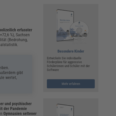
polizeilich erfasster
+72,6 %), Sachsen
lität (Bedrohung,
lstatistik.
Besondere Kinder
Entwickeln Sie individuelle
Förderpläne für aggressive
t
Schülerinnen und Schüler mit der
eiben.
Software
 Außerdem gibt
le wertet,
Mehr erfahren
her und psychischer
eit der Pandemie
an
Gymnasien seltener