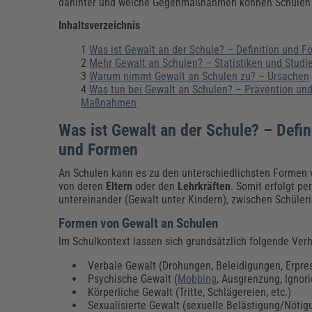
Erneuerbare Energien
Geschäftsführung
Pflegeleitung & Pflegepraxis
dahinter und welche Gegenmaßnahmen können Schulen 
Energie & Umwelt
Führung & Management
Gesundheit & Pflege
Kommunales
Inhaltsverzeichnis
Fachpublikationen & Arbeitshilfen
Was ist Gewalt an der Schule? – Definition und 
Weiterbildungen (AKADEMIE HERKERT)
Mehr Gewalt an Schulen? – Statistiken und Studi
Bauhof
Künstliche Intelligenz
Personalwesen
Warum nimmt Gewalt an Schulen zu? – Ursachen
Bau, Immobilien & Gebäudemanagement
Personal, Ausbildung & Recht
Reisekosten und Finanzen
Was tun bei Gewalt an Schulen? – Prävention un
Grünflächen
Maßnahmen
Weiterbildungen (AKADEMIE HERKERT)
Was ist Gewalt an der Schule? – Defin
Verkehrsrecht
Reisekosten & Finanzen
Zollabwicklung & Exportabwicklung
und Formen
Zoll & Export
An Schulen kann es zu den unterschiedlichsten Formen
von deren
Eltern
oder den
Lehrkräften
. Somit erfolgt p
untereinander (Gewalt unter Kindern), zwischen Schüleri
Formen von Gewalt an Schulen
Im Schulkontext lassen sich grundsätzlich folgende Ver
Verbale Gewalt (Drohungen, Beleidigungen, Erpres
Psychische Gewalt (
Mobbing
, Ausgrenzung, Ignori
Körperliche Gewalt (Tritte, Schlägereien, etc.)
Sexualisierte Gewalt (sexuelle Belästigung/Nöti