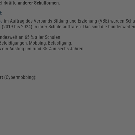
ehrkräfte
anderer Schulformen
.
t
ge
im Auftrag des Verbands Bildung und Erziehung (VBE) wurden Schul
n
(2019 bis 2024) in ihrer Schule auftraten. Das sind die bundesweite
undesweit an 65 % aller Schulen
Beleidigungen, Mobbing, Belästigung.
s ein Anstieg um rund 35 % in sechs Jahren.
et
(Cybermobbing):