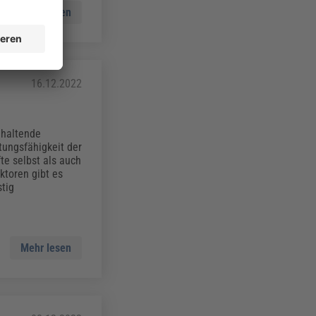
Mehr lesen
16.12.2022
nhaltende
ungsfähigkeit der
fte selbst als auch
ktoren gibt es
tig
Mehr lesen