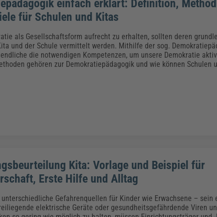
epädagogik einfach erklärt: Definition, Metho
iele für Schulen und Kitas
tie als Gesellschaftsform aufrecht zu erhalten, sollten deren grund
 Kita und der Schule vermittelt werden. Mithilfe der sog. Demokratie
endliche die notwendigen Kompetenzen, um unsere Demokratie aktiv
ethoden gehören zur Demokratiepädagogik und wie können Schulen u
gsbeurteilung Kita: Vorlage und Beispiel für
schaft, Erste Hilfe und Alltag
t unterschiedliche Gefahrenquellen für Kinder wie Erwachsene – sein 
reiliegende elektrische Geräte oder gesundheitsgefährdende Viren un
ken so gering wie möglich zu halten, müssen Einrichtungsträger und -