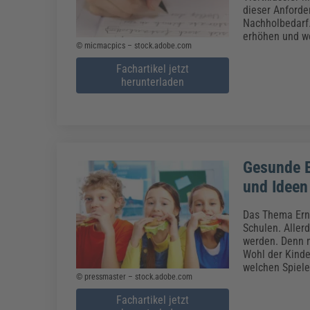
Erneuerbare Energien
Geschäftsführung
Pflegeleitung & Pflegepraxis
dieser Anforde
Energie & Umwelt
Führung & Management
Gesundheit & Pflege
Kommunales
Nachholbedarf.
erhöhen und we
Fachpublikationen & Arbeitshilfen
© micmacpics – stock.adobe.com
Weiterbildungen (AKADEMIE HERKERT)
Fachartikel jetzt
Bauhof
Künstliche Intelligenz
Personalwesen
herunterladen
Bau, Immobilien & Gebäudemanagement
Personal, Ausbildung & Recht
Reisekosten und Finanzen
Grünflächen
Weiterbildungen (AKADEMIE HERKERT)
Verkehrsrecht
Reisekosten & Finanzen
Zollabwicklung & Exportabwicklung
Zoll & Export
Gesunde E
und Ideen 
Das Thema Ernä
Schulen. Aller
werden. Denn m
Wohl der Kinde
welchen Spiele
© pressmaster – stock.adobe.com
Fachartikel jetzt