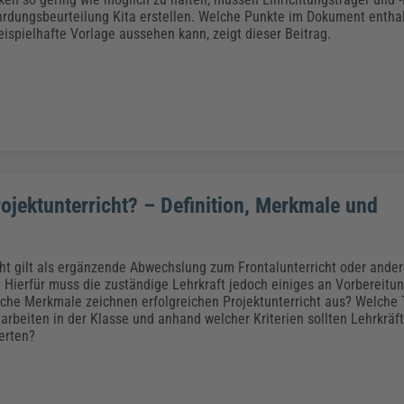
hrdungsbeurteilung Kita erstellen. Welche Punkte im Dokument enthal
eispielhafte Vorlage aussehen kann, zeigt dieser Beitrag.
rojektunterricht? – Definition, Merkmale und
cht gilt als ergänzende Abwechslung zum Frontalunterricht oder ande
Hierfür muss die zuständige Lehrkraft jedoch einiges an Vorbereitun
che Merkmale zeichnen erfolgreichen Projektunterricht aus? Welch
tarbeiten in der Klasse und anhand welcher Kriterien sollten Lehrkräf
erten?