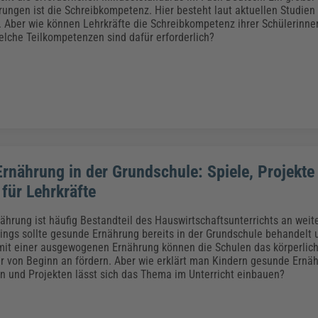
Klimaanpassung
Qualitätsmanagement
Praxismanagement, Abrechnung & Therapie
Q
rungen ist die Schreibkompetenz. Hier besteht laut aktuellen Studien
Künstliche Intelligenz
 Aber wie können Lehrkräfte die Schreibkompetenz ihrer Schülerinne
lche Teilkompetenzen sind dafür erforderlich?
Weiterbildungen (AKADEMIE HERKERT)
Fac
We
Feuerwehr
H
Kommunales
Zoll und Export
Recht, Sicherheit & Ordnung
V
Fachpublikationen & Arbeitshilfen
Weiterbildungen (AKADEMIE HERKERT)
Zollverfahren & Zollvorschriften
rnährung in der Grundschule: Spiele, Projekte
für Lehrkräfte
hrung ist häufig Bestandteil des Hauswirtschaftsunterrichts an weit
dings sollte gesunde Ernährung bereits in der Grundschule behandelt 
it einer ausgewogenen Ernährung können die Schulen das körperlich
r von Beginn an fördern. Aber wie erklärt man Kindern gesunde Ernä
n und Projekten lässt sich das Thema im Unterricht einbauen?