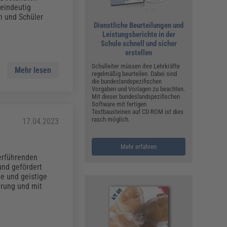
ualitätsmanagement, Hygiene & Arbeitsschutz
 eindeutig
Personalmanagement
n und Schüler
Dienstliche Beurteilungen und
hpublikationen & Arbeitshilfen
Leistungsberichte in der
Schule schnell und sicher
iterbildungen (AKADEMIE HERKERT)
ausmeister & Haustechnik
erstellen
Schulleiter müssen ihre Lehrkräfte
Mehr lesen
ergaberecht
regelmäßig beurteilen. Dabei sind
die bundeslandspezifischen
Vorgaben und Vorlagen zu beachten.
Mit dieser bundeslandspezifischen
Software mit fertigen
Textbausteinen auf CD-ROM ist dies
rasch möglich.
17.04.2023
Mehr erfahren
erführenden
und gefördert
e und geistige
hrung und mit