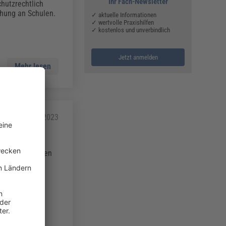
Ihr Fach-Newsletter
hutzrechtlich
chung an Schulen.
✓ aktuelle Informationen
✓ wertvolle Praxishilfen
✓ kostenlos und unverbindlich
Jetzt anmelden
Mehr lesen
he
06.02.2023
n zu betreuenden
n anders
e verletzt und