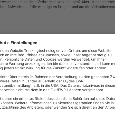
rwachen, um solchen Verbrechen vorzubeugen? Aber ist das datensc
eben Antworten auf die wichtigsten Fragen rund um die Videoüberwa
flicht Kita: Definition, Beispiele und gesetzlic
iner Kita unterliegen der gesetzlichen Aufsichtspflicht gegenüber de
rstreckt sich auf unterschiedliche Bereiche und muss je nach Situatio
en. Aber wann beginnt die Aufsichtspflicht der Kita? Ab wann wird si
uszubildende übertragen werden?