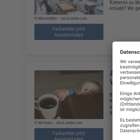
Kameras zu übe
erlaubt? Wir g
© MemoryMan – stock.adobe.com
Fachartikel jetzt
herunterladen
Aufsichtsp
Vorgaben
Beschäftigte e
Kindern. Sie e
umgesetzt werd
darf sie auf A
© Michaela – stock.adobe.com
Fachartikel jetzt
herunterladen