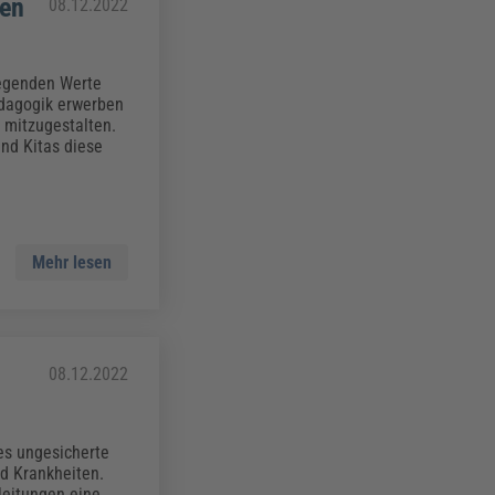
den
08.12.2022
legenden Werte
pädagogik erwerben
 mitzugestalten.
nd Kitas diese
Mehr lesen
08.12.2022
es ungesicherte
d Krankheiten.
leitungen eine