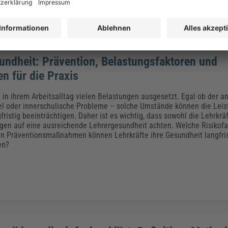
undheit: Prävention, Belastungsfaktoren und
n für die Praxis
d in ihrem Arbeitsalltag vielen Belastungen ausgesetzt. Egal ob der a
 oder innerschulische Probleme – solche Umstände können die Leist
fristig beeinträchtigen. Daher ist es wichtig, dass sowohl die Lehrkrä
ngen auf eine ausreichende Lehrergesundheit achten. Welche Risikofa
n Präventionsmaßnahmen können Lehrkräfte ihre Gesundheit langfris
en?