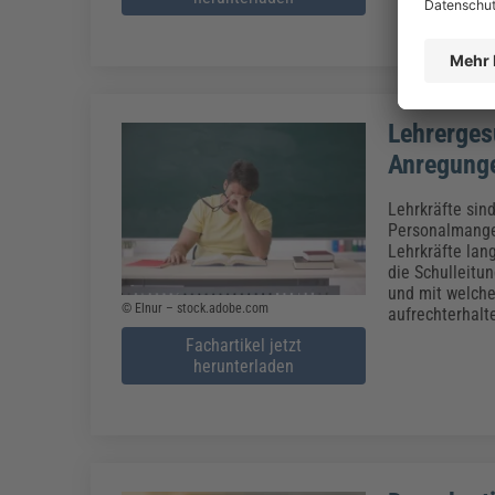
Lehrerges
Anregunge
Lehrkräfte sin
Personalmangel
Lehrkräfte lang
die Schulleitu
und mit welche
© Elnur – stock.adobe.com
aufrechterhalt
Fachartikel jetzt
herunterladen