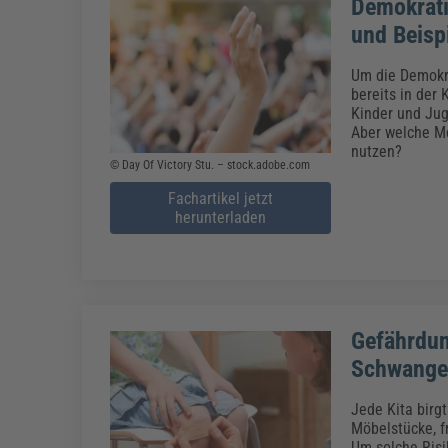
Demokrati
und Beisp
Um die Demokra
bereits in der
Kinder und Jug
Aber welche M
nutzen?
© Day Of Victory Stu. – stock.adobe.com
Fachartikel jetzt
herunterladen
Gefährdun
Schwanger
Jede Kita birg
Möbelstücke, f
Um solche Risi