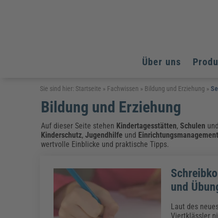
Über uns
Prod
Arbeitsschutz
Arbeitsschutz
Arbeitsschutz
Sie sind hier:
Startseite
»
Fachwissen
»
Bildung und Erziehung
»
Se
Bildung und Erziehung
Fachpublikationen & Arbeitshilfen
Bildung und Erziehung
Bildung und Erziehung
Weiterbildungen (AKADEMIE HERKERT)
Arbeitssicherheit & Gesundheitsschutz
Assistenz & Office-Management
Baurecht & Architektenrecht
Auf dieser Seite stehen
Kindertagesstätten
,
Schulen
un
Energie und Umwelt
Energie und Umwelt
Kinderschutz
,
Jugendhilfe
und
Einrichtungsmanagemen
Arbeitsschutz & Brandschutz
Bau, Immobilien & Gebäudemanagement
Bildung und Erziehung
Brandschutz
Energieoptimiertes & klimaneutrales Bauen
wertvolle Einblicke und praktische Tipps.
Kommunales
Kommunales
Fachpublikationen & Arbeitshilfen
Nachhaltiges Planen
Reisekosten und Finanzen
Reisekosten und Finanzen
Kinderschutz, Jugendhilfe & Inklusion
Datenschutz & IT-Recht
Elektrosicherheit
Schreibko
Datenschutz & IT-Sicherheit
Elektrosicherheit & Elektrotechnik
Energie und Umwelt
und Übun
Fachpublikationen & Arbeitshilfen
Laut des neues
Weiterbildungen (AKADEMIE HERKERT)
Viertklässler 