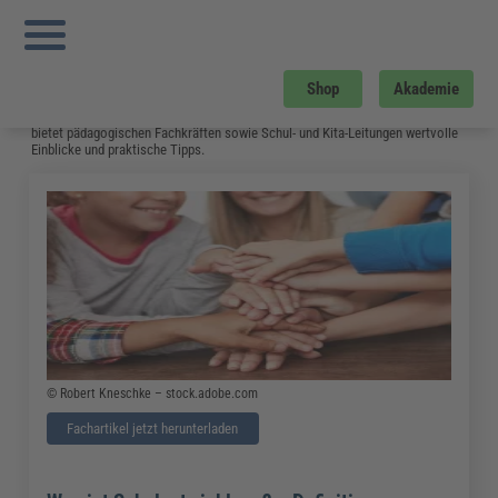
Sie sind hier:
Startseite
»
Fachwissen
»
Bildung und Erziehung
»
Seite 9
Bildung und Erziehung
Auf dieser Seite stehen
Kindertagesstätten
,
Schulen
und
andere soziale
Shop
Akademie
Einrichtungen
im Mittelpunkt. Sie erhalten wertvolle Inhalte zu Themen wie
Kinderschutz
,
Jugendhilfe
und
Einrichtungsmanagement
. Dieses Fachwissen
bietet pädagogischen Fachkräften sowie Schul- und Kita-Leitungen wertvolle
Einblicke und praktische Tipps.
© Robert Kneschke – stock.adobe.com
Fachartikel jetzt herunterladen