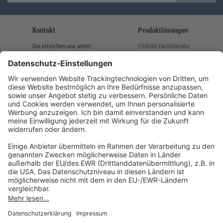
Kontakt
Produktlösungen
Sie erreichen uns unter:
FORUM Fachliteratur
AKADEMIE HERKERT
(08233) 38 11 23
Unsere Marken
service@forum-verlag.com
Mo-Do 07:30 - 17:00 Uhr
Fr 07:30 - 15:00 Uhr
Folgen Sie uns
Impressum
Datenschutz